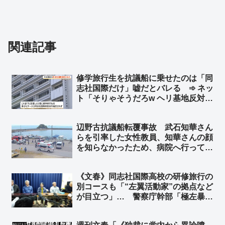
関連記事
修学旅行生を抗議船に乗せたのは「同
志社国際だけ」嘘だとバレる ➾ ネッ
ト「そりゃそうだろw ヘリ基地反対協
議会が修学旅行の中学生を乗せたこと
をブログに書いてるんだから」「東京
辺野古抗議船転覆事故 武石知華さん
都内の2校だけでは済まないと思う
らを引率した女性教員、知華さんの顔
よ？」
を知らなかったため、病院へ行っても
身元の確認ができず… ➾ ネット「引
率教師が同乗もしない、名簿もない、
《文春》同志社国際高校の研修旅行の
顔も知らない、学校側は犯行現場に生
別コースも「“左翼活動家”の拠点など
徒を連れて行くだけ？」
が目立つ」… 警察庁幹部「極左暴力
集団も確認」 その「過激派」の面々
を擁してきたのが、抗議船を運航して