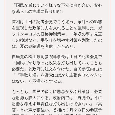
「国民が感じている様々な不安に向き合い、安心
な暮らしの実現に取り組む」
首相は１日の記者会見でこう述べ、家計への影響
を重視した政策に力を入れることを強調した。ガ
ソリンやコメの価格抑制策や、「年収の壁」見直
しの検討など、手取りを増やす対策を列挙したの
は、夏の参院選を考慮したためだ。
自民党の松山政司参院幹事長は１日の記者会見で
「国民に寄り添った政策を打ち出していくことも
必要だ」と政府に注文を付けた。自民参院内には
「『手取り増』を野党にばかり主張させるべきで
はない」と不満がくすぶる。
もっとも、国民の多くに恩恵が及ぶ対策は、必要
な財源も膨大になる。政府内では「野党のように
財源を考えず無責任な打ち出しはできない」（高
官）との声が根強い。首相は３月２８日の参院予