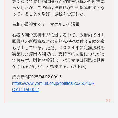
算委員会で食料品に限った消費税減税の可能性に
言及したが、この日は消費税が社会保障財源とな
っていることを挙げ、減税を否定した。
首相が重視するテーマの狙いと課題
石破内閣の支持率が低迷する中で、政府内では１
回限りの所得税などの定額減税や給付金支給の案
も浮上している。ただ、２０２４年に定額減税を
実施した岸田内閣では、支持率の回復につながっ
ておらず、財務省幹部は「バラマキは国民に見透
かされるだけだ」と指摘する。(以下略)
読売新聞2025/04/02 09:15
https://www.yomiuri.co.jp/politics/20250402-
OYT1T50002/