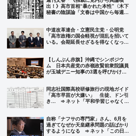
週刊文春「《独裁に党内から異論噴
いたヘリ基地反対協議会 ➾ネット「こ
出！》高市首相“暴かれた本性”〈木下
の事実だけ見ても、教育基本法違反だ
秘書の陰謀論「文春は中国から毎週
ろう」
1000万円もらっている」〉」➾ ネッ
ト「また『証拠はないけど信じ
中道改革連合・立憲民主党・公明党
て！！』ってこと？ww」「ねぇね
「高市政権の国会軽視が混乱を招いて
ぇ？ 誹謗中傷動画関係の新しい証拠
いる。会期延長せざるを得なくなって
マダー？ｗ」
いる責任を追及したい」➾ ネット「そ
れはお前らのだろーーーーｗｗｗｗｗ
【しんぶん赤旗】沖縄でシンポジウ
ｗｗｗｗ」
ム 日本共産党の赤嶺政賢前衆院議員
が玉城デニー知事の3選を呼びかけ
アメリカの社会主義者からもメッセー
ジ「世界中の左翼の組織者や活動家の
同志社国際高校研修旅行の現地ガイド
連帯」を呼びかけ ➾ ネット「もう隠
「高市早苗が大嫌い」 生徒、ドン引
さず一気に噴き出し始めたな、沖縄」
き… ➾ ネット「平和学習じゃなくて
思想洗脳教育だろ」「そのバスの車内
で、学校側の引率教師がどのような対
自称「ナフサの専門家」さん、6月を
応をしたのかが気になるところ」
過ぎてなぜか天皇継承問題の話ばかり
するようになる ➾ ネット「この日も