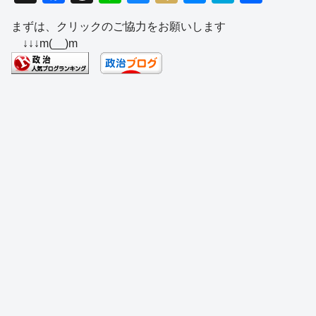
a
hr
n
u
ixi
e
at
有
まずは、クリックのご協力をお願いします
c
e
e
e
ss
e
↓↓↓m(__)m
e
a
sk
e
n
b
d
y
n
a
o
s
g
o
er
k