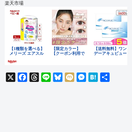
楽天市場
X
F
T
Li
Bl
M
M
H
共
a
hr
n
u
ixi
e
at
有
c
e
e
e
ss
e
e
a
sk
e
n
b
d
y
n
a
o
s
g