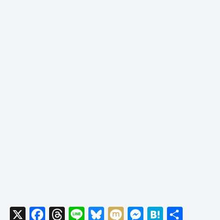
X
F
T
Li
Bl
M
M
H
共