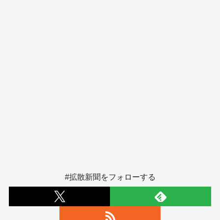
o
er
k
#拡散新聞をフォローする