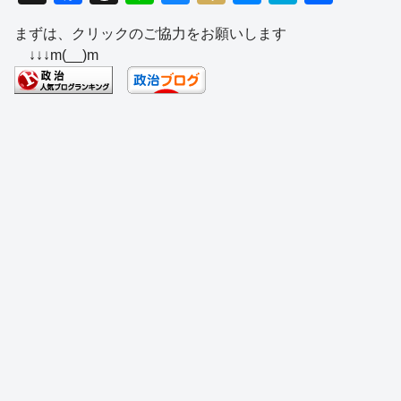
a
hr
n
u
ixi
e
at
有
まずは、クリックのご協力をお願いします
c
e
e
e
ss
e
↓↓↓m(__)m
e
a
sk
e
n
b
d
y
n
a
o
s
g
o
er
k