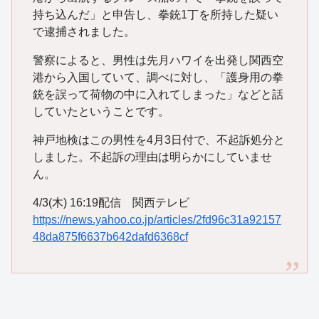
持ち込んだ」と申告し、拳銃1丁を所持した疑い
で逮捕されました。
警察によると、男性は先月ハワイを出発し関西空
港から入国していて、調べに対し、「護身用の拳
銃を誤って荷物の中に入れてしまった」などと話
していたということです。
神戸地検はこの男性を4月3日付で、不起訴処分と
しました。不起訴の理由は明らかにしていませ
ん。
4/3(木) 16:19配信 関西テレビ
https://news.yahoo.co.jp/articles/2fd96c31a92157
48da875f6637b642dafd6368cf