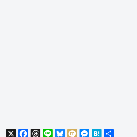
X
F
T
Li
Bl
M
M
H
共