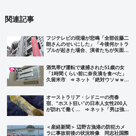
関連記事
フジテレビの現場が悲鳴「全部佐藤二
朗さんのせいにした」「今後何かトラ
ブルが起きた場合、演者たちが矢面に
立たされる。これでは出演依頼を受け
てもらえない」➾ ネット「フジはこれ
酒気帯び運転で逮捕された51歳の女
から渡邊渚と橋本愛だけを使ってドラ
「1時間くらい前に奈良漬を食べた」
マ作ればいいやん」
久留米市 ➾ ネット「絶対ウソｗｗｗ
ｗｗ」「古典的な言い訳ｗｗｗ」
オーストラリア・シドニーの売春
宿、“ホスト狂い”の日本人女性200人
が訪れて働く… ➾ ネット「男は強
盗、女は立ちんぼ… これって典型的
な後進国の姿だよね？」
＜産経新聞＞ 辺野古漁港の防犯カメ
ラに事故前後の状況映像 同志社国際