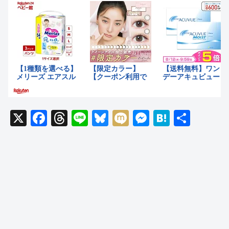
X
F
T
Li
Bl
M
M
H
共
a
hr
n
u
ixi
e
at
有
c
e
e
e
ss
e
e
a
sk
e
n
b
d
y
n
a
o
s
g
o
er