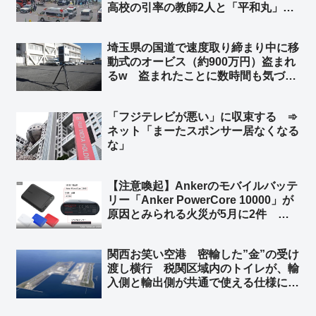
高校の引率の教師2人と「平和丸」の
船長、生徒らの安否確認せず ➾ ネッ
ト「新しい情報出れば出るほど、『平
埼玉県の国道で速度取り締まり中に移
和』だの『人権』だの言ってる連中こ
動式のオービス（約900万円）盗まれ
そ命を粗末に扱うのが良くわかる」
るw 盗まれたことに数時間も気づか
ずw ➾ ネット「埼玉県と埼玉県警なら
驚かない」「室外機、給湯器が盗まれ
「フジテレビが悪い」に収束する ➾
ないよう注意呼びかけの埼玉県警がこ
ネット「まーたスポンサー居なくなる
れw」
な」
【注意喚起】Ankerのモバイルバッテ
リー「Anker PowerCore 10000」が
原因とみられる火災が5月に2件 消
費者庁が注意を呼びかけ ➾ ネット
「やっぱり中国製のバッテリーはあか
関西お笑い空港 密輸した”金”の受け
んな」「Amazonのベストセラーだっ
渡し横行 税関区域内のトイレが、輸
たから相当買ってる人多いと思う」
入側と輸出側が共通で使える仕様に ➾
ネット「覚せい剤も密輸し放題だな」
「カルロス・ゴーンに逃亡を許したセ