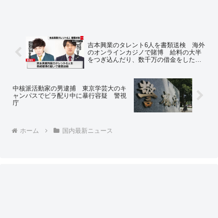
吉本興業のタレント6人を書類送検 海外
のオンラインカジノで賭博 給料の大半
をつぎ込んだり、数千万の借金をしたタ
レントも ⇒ ネットの反応「プロ野球選
手はスルーされると予想」
中核派活動家の男逮捕 東京学芸大のキ
ャンパスでビラ配り中に暴行容疑 警視
庁
ホーム
国内最新ニュース