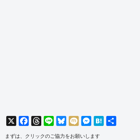
X
F
T
Li
Bl
M
M
H
共
a
hr
n
u
ixi
e
at
有
まずは、クリックのご協力をお願いします