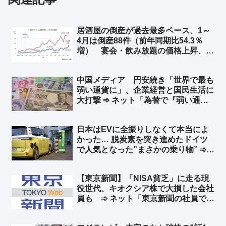
居酒屋の倒産が過去最多ペース、1～
4月は倒産88件（前年同期比54.3％
増） 宴会・飲み放題の価格上昇、客
離れ誘発も ➾ ネット「4か月で全国
で88件って… 少なくね？」「居酒
中国メディア 円安続き「世界で最も
屋乱立しすぎ マズい居酒屋チェーン
弱い通貨に」、企業経営と国民生活に
多すぎ」
大打撃 ➾ ネット「為替で『弱い通
貨』と言ってる時点でバカ」「言って
ることが日本の左翼と同じだなw 要す
日本はEVに全振りしなくて本当によ
るに経済オンチ」
かった… 脱炭素を突き進めたドイツ
で人気となった”まさかの乗り物” ➾
ネット「地球温暖化も二酸化炭素犯人
説もSDGsもみんな環境詐欺です」
【東京新聞】「NISA貧乏」に走る現
役世代、キオクシア株で大損した会社
員も ➾ ネット「東京新聞の社員で損
した奴がいるんだろうなww」「じゃ
あ今こそキオクシア買い時だろ」