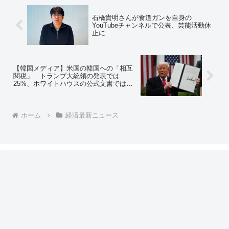
石橋貴明さんが食道ガンを自身の
YouTubeチャンネルで公表、芸能活動休
止に
【韓国メディア】米国の韓国への「相互
関税」 トランプ大統領の発表では
25%、ホワイトハウスの公式文書では
26%… 韓国政府「確認中」⇒ ネットの
反応「もう25も26も一緒だろ」
ホーム
経済最新ニュース