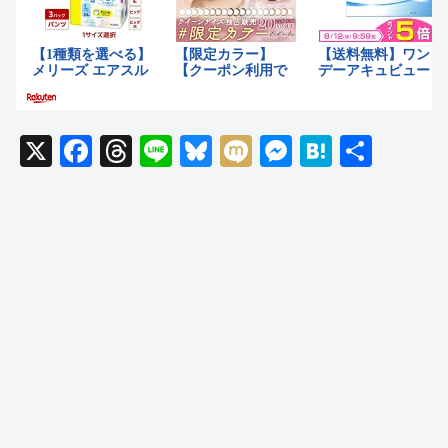
X
F
T
Li
Bl
M
M
H
共
a
hr
n
u
ixi
e
at
有
c
e
e
e
ss
e
e
a
sk
e
n
b
d
y
n
a
o
s
g
o
er
k