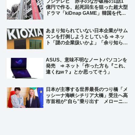
フジテレビ 赤字のなか破格の1話1
億円で作る、起死回生を狙った超大型
ドラマ「kiDnap GAME」韓国を代表
する人気俳優イ・ジュンギや台湾の人
気女優アリス・クー、香港からは人気
あまり知られていない日本企業がサム
ボーイズグループ起用 ➾ ネット「フ
スンを打倒しようとしている ➾ ネッ
ジの凋落を象徴するようなキャスト
ト「謎の企業扱いかよ」「余り知らな
w」
い？ キオクシア＝東芝の半導体部門
からだぜ？」
ASUS、意味不明なノートパソコンを
発売 ➾ ネット「作った方も『これ、
違くねw？』とか思ってそう」
日本が主導する世界最長のつり橋「メ
ッシーナ海峡シチリア大橋」受注へ高
市首相が“自ら”乗り出す メローニ首
相に高市首相「両国の経済協力を象徴
するランドマークとなることを願う」
総延長は3,666メートル 総工費135
億ユーロ（約2兆5,100億円）