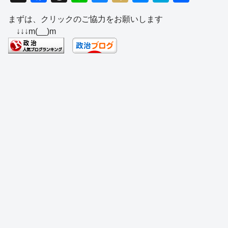
a
hr
n
u
ixi
e
at
有
まずは、クリックのご協力をお願いします
c
e
e
e
ss
e
↓↓↓m(__)m
e
a
sk
e
n
b
d
y
n
a
o
s
g
o
er
k