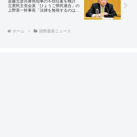
斎藤元彦兵庫県知事の不信任案を検討
立憲民主党会派「ひょうご県民連合」の
上野英一幹事長「法律を無視するのは許
されず、辞職を求める」⇒ ネットの反応
「前回以上の票を取るけどいいの？w」
「次は議会解散の番だろ」
ホーム
国際最新ニュース