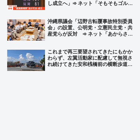
し成立へ」➾ ネット「そもそもゴルフ
ボールは国旗じゃなくね？」「オール
ドメディアと左翼は国旗毀損罪で大喜
沖縄県議会「辺野古転覆事故特別委員
利でもやってんのか？」
会」の設置、公明党・立憲民主党・共
産党らが反対 ➾ ネット「あからさま
だねぇ」「もう悪の枢軸だろ」「遺族
の感情をする逆なでする政党がコイツ
これまで再三要望されてきたにもかか
らな」
わらず、左翼活動家に配慮して無視さ
れ続けてきた安和桟橋前の横断歩道と
歩行者用信号機、ようやく設置へ ➾
ネット「これからは『信号機設置ハン
ターイ！！』って言って抗議するのか
な？」