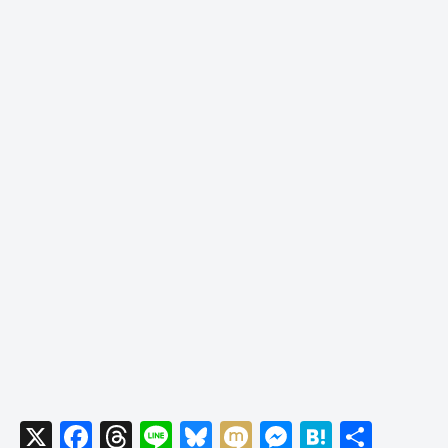
X
F
T
Li
Bl
M
M
H
共