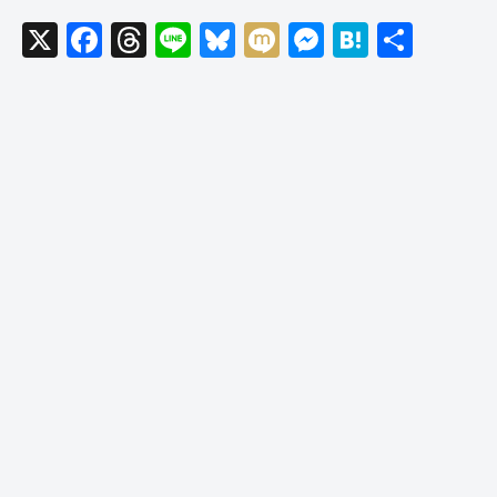
X
F
T
Li
Bl
M
M
H
共
a
hr
n
u
ixi
e
at
有
c
e
e
e
ss
e
e
a
sk
e
n
b
d
y
n
a
o
s
g
o
er
k