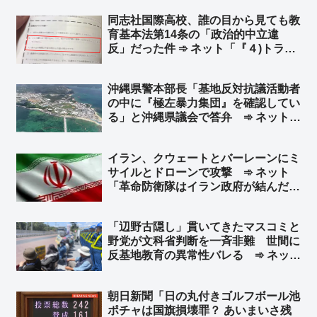
か？ｗ」「”まっとう”の使用例が一般
同志社国際高校、誰の目から見ても教
人とは違うようです」
育基本法第14条の「政治的中立違
反」だった件 ➾ ネット「『４)トラブ
ルを起こさないよう心がけてくださ
い』 ← トラブル起こすために座り込
沖縄県警本部長「基地反対抗議活動者
みやってんのにｗ」
の中に『極左暴力集団』を確認してい
る」と沖縄県議会で答弁 ➾ ネット
「国民みんな知ってた」「そんな所に
高校生を研修と称して送り込む学校が
イラン、クウェートとバーレーンにミ
あるらしい」
サイルとドローンで攻撃 ➾ ネット
「革命防衛隊はイラン政府が結んだ停
戦合意なんて知ったこっちゃねえし
な」
「辺野古隠し」貫いてきたマスコミと
野党が文科省判断を一斉非難 世間に
反基地教育の異常性バレる ➾ ネット
「マスコミはみんな仲良く黙殺路線だ
ったのにねw 文科省にムカついて我慢
朝日新聞「日の丸付きゴルフボール池
できなくなっちゃったんだな」
ポチャは国旗損壊罪？ あいまいさ残