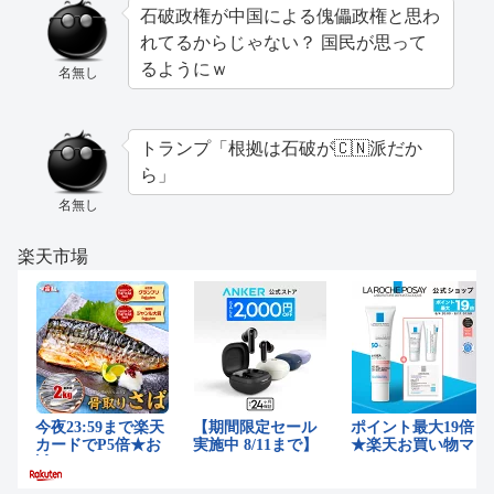
石破政権が中国による傀儡政権と思わ
れてるからじゃない？ 国民が思って
るようにｗ
名無し
トランプ「根拠は石破が🇨🇳派だか
ら」
名無し
楽天市場