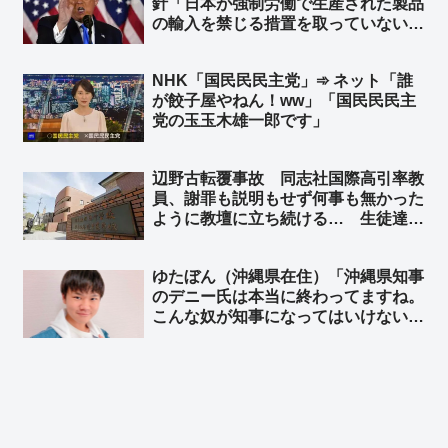
針「日本が強制労働で生産された製品
ですね、わかります」
の輸入を禁じる措置を取っていない」
として ➾ ネット「中国製の太陽光パ
ネルのことですね？」「中国製品の輸
NHK「国民民民主党」➾ ネット「誰
入を止めればいいのかな？」
が餃子屋やねん！ww」「国民民民主
党の玉玉木雄一郎です」
辺野古転覆事故 同志社国際高引率教
員、謝罪も説明もせず何事も無かった
ように教壇に立ち続ける… 生徒達
「不快」「気分が悪くなる」➾ ネット
「で、口を開くと『人権』だの『平
ゆたぼん（沖縄県在住）「沖縄県知事
和』だの… 左翼はこんなんばっか」
のデニー氏は本当に終わってますね。
こんな奴が知事になってはいけない」
➾ ネット「いっつも我々の気持ち代弁
してくれる17才だと？」