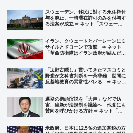
スウェーデン、移民に対する永住権付
与を廃止、一時滞在許可のみを付与す
る法案が成立 ➾ ネット「スウェーデ
ンはもう手遅れだけど、スウェーデン
みたいにならないための教訓を残して
イラン、クウェートとバーレーンにミ
くれたから日本は難民や移民は受け入
サイルとドローンで攻撃 ➾ ネット
れないようにしないとな」
「革命防衛隊はイラン政府が結んだ停
戦合意なんて知ったこっちゃねえし
な」
「辺野古隠し」貫いてきたマスコミと
野党が文科省判断を一斉非難 世間に
反基地教育の異常性バレる ➾ ネット
「マスコミはみんな仲良く黙殺路線だ
ったのにねw 文科省にムカついて我慢
選挙の街頭演説を「大声」などで妨
できなくなっちゃったんだな」
害、維新が法規制を議論へ 他党にも
賛同を呼びかける方針 ➾ ネット「あ
んなものは表現の自由でもなんでもな
い… ガチガチに規制しろ」「共産
米政府、日本に12.5％の追加関税の方
党・れいわ・社民・立憲は反対するん