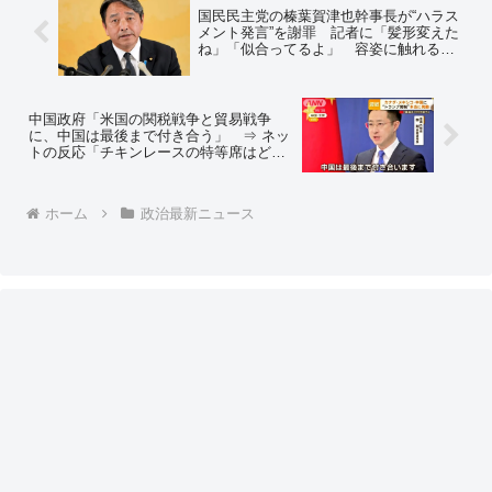
国民民主党の榛葉賀津也幹事長が“ハラス
メント発言”を謝罪 記者に「髪形変えた
ね」「似合ってるよ」 容姿に触れる発
言「だめだね。昭和だね」と反省 ⇒ ネ
ットの反応「謝らなくていいよ、しかも
相手は男性記者なのに」
中国政府「米国の関税戦争と貿易戦争
に、中国は最後まで付き合う」 ⇒ ネッ
トの反応「チキンレースの特等席はどこ
だ？ｗ」
ホーム
政治最新ニュース