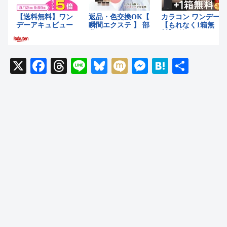
X
F
T
Li
Bl
M
M
H
共
a
hr
n
u
ixi
e
at
有
c
e
e
e
ss
e
e
a
sk
e
n
b
d
y
n
a
o
s
g
o
er
k