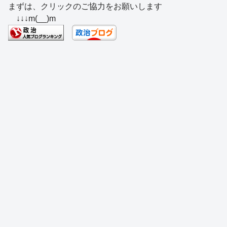
まずは、クリックのご協力をお願いします
c
e
e
e
ss
e
↓↓↓m(__)m
e
a
sk
e
n
b
d
y
n
a
o
s
g
o
er
k