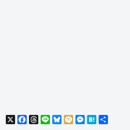
X
F
T
Li
Bl
M
M
H
共
a
hr
n
u
ixi
e
at
有