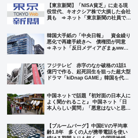
【東京新聞】「NISA貧乏」に走る現
産すればバカ売れ間違いなし」
役世代、キオクシア株で大損した会社
員も ➾ ネット「東京新聞の社員で損
した奴がいるんだろうなww」「じゃ
あ今こそキオクシア買い時だろ」
韓国大手紙の「中央日報」 資金繰り
悪化で再建手続きへ 債権団が同意
➾ ネット「反日メディアざまぁww」
「旭日旗を戦犯旗と捏造した嘘つきメ
ディアはいらない」「１面に『日本沈
フジテレビ 赤字のなか破格の1話1
没』なんて記事にしてるからバチが当
億円で作る、起死回生を狙った超大型
たったんだなw」
ドラマ「kiDnap GAME」韓国を代表
する人気俳優イ・ジュンギや台湾の人
気女優アリス・クー、香港からは人気
中国ネットで話題『初対面の日本人に
ボーイズグループ起用 ➾ ネット「フ
よく聞かれること』 中国ネット「日
ジの凋落を象徴するようなキャスト
本人らしい質問」「悪意はないと思
w」
う」 日本ネット「居座り続ける心算
かどうか確認してるだけだｗ」「『ぶ
【ブルームバーグ】中国EVの平均車
ぶ漬けでもどうどす？』って意味だよ
齢1.8年 多くの人が携帯電話を使い
ｗｗ」