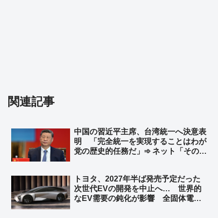
関連記事
中国の習近平主席、台湾統一へ決意表
明 「完全統一を実現することはわが
党の歴史的任務だ」➾ ネット「そのた
めの民族団結法か」
トヨタ、2027年半ば発売予定だった
次世代EVの開発を中止へ… 世界的
なEV需要の鈍化が影響 全固体電池
など先端技術の開発は継続 ➾ ネット
「このデザインでハイブリッド車を生