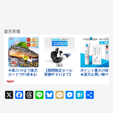
楽天市場
X
F
T
Li
Bl
M
M
H
共
a
hr
n
u
ixi
e
at
有
c
e
e
e
ss
e