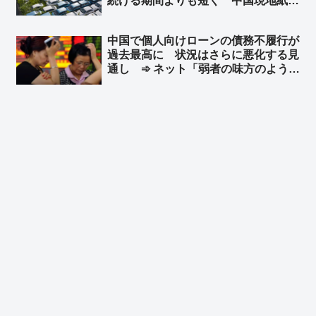
続ける期間よりも短く 中国現地紙 ➾
ネット「使い捨てだなｗ」「環境に悪
すぎだろーーｗｗｗｗ」「これが中国
中国で個人向けローンの債務不履行が
EV車の販売台数が多くなった理由
過去最高に 状況はさらに悪化する見
か」
通し ➾ ネット「弱者の味方のように
見せかけて、実は弱者切り捨て、それ
が共産党」