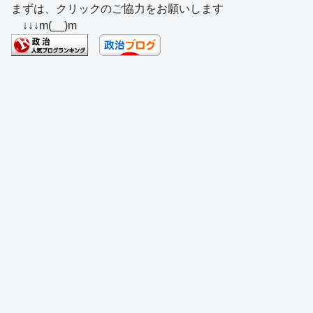
まずは、クリックのご協力をお願いします
c
e
e
e
ss
e
↓↓↓m(__)m
e
a
sk
e
n
b
d
y
n
a
o
s
g
o
er
k