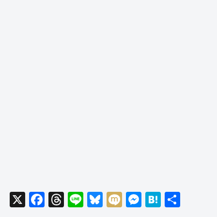
X
F
T
Li
Bl
M
M
H
共
a
hr
n
u
ixi
e
at
有