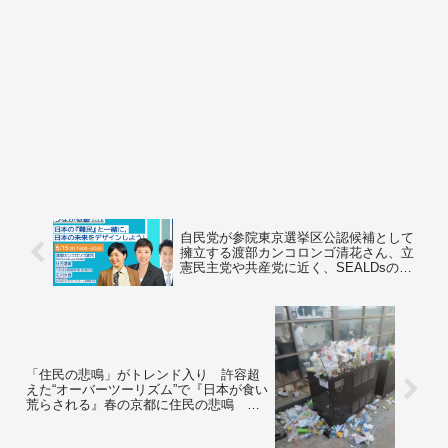
自民党が参院東京選挙区公認候補として
擁立する渡部カンコロンゴ清花さん、立
憲民主党や共産党に近く、SEALDsの動
画をシェアする反安倍だった… 渡部さ
ん「バカに政権を与えるとどうなるか、
という見本が今の安倍政権」と投稿
「住民の悲鳴」がトレンド入り 許容超
えた“オーバーツーリズム”で『日本が食い
荒らされる』春の京都に住民の悲鳴 マ
ナー違反を注意すると「殺すぞ！！」と
脅され…