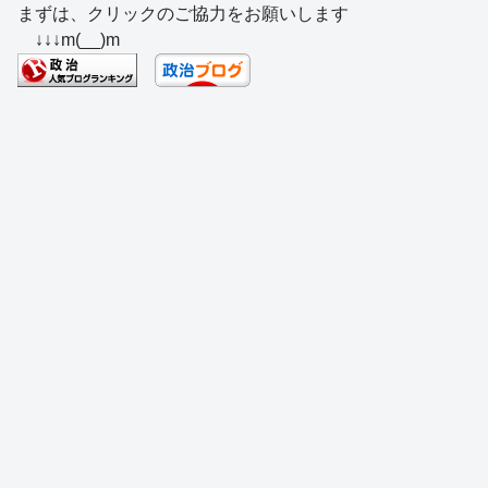
まずは、クリックのご協力をお願いします
c
e
e
e
ss
e
↓↓↓m(__)m
e
a
sk
e
n
b
d
y
n
a
o
s
g
o
er
k