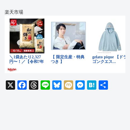
楽天市場
X
F
T
Li
Bl
M
M
H
共
a
hr
n
u
ixi
e
at
有
c
e
e
e
ss
e
e
a
sk
e
n
b
d
y
n
a