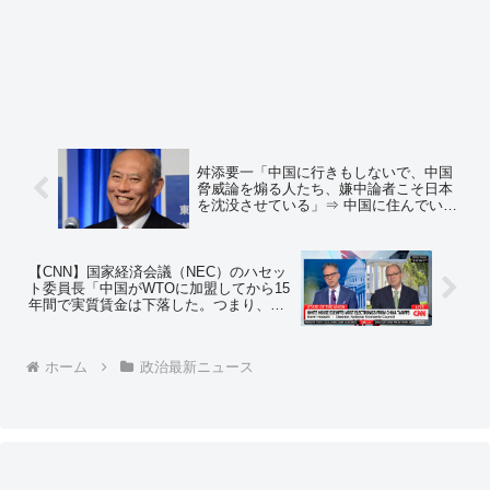
舛添要一「中国に行きもしないで、中国
脅威論を煽る人たち、嫌中論者こそ日本
を沈没させている」⇒ 中国に住んでいた
人「中国は日本にとってこの上ない脅威
だと確信してます」 ⇒在日中国人「日本
人は、中国が脅威だと感じた方がいいで
す」
【CNN】国家経済会議（NEC）のハセッ
ト委員長「中国がWTOに加盟してから15
年間で実質賃金は下落した。つまり、安
価な製品が米国に革命をもたらすと我々
は考えていたが、実際には物価以上に賃
金が下落した」⇒ ネットの反応「そう、
ホーム
政治最新ニュース
中国はデフレを輸出している」