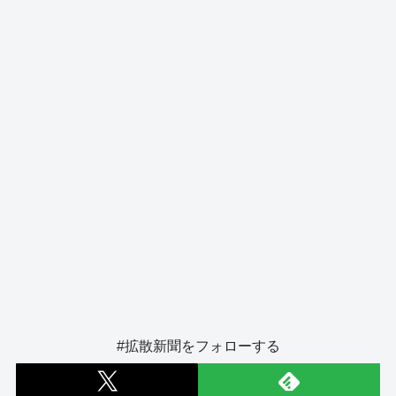
o
s
g
o
er
k
#拡散新聞をフォローする