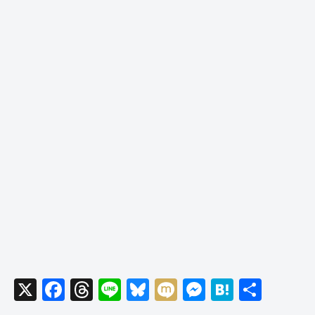
X
F
T
Li
Bl
M
M
H
共
a
hr
n
u
ixi
e
at
有