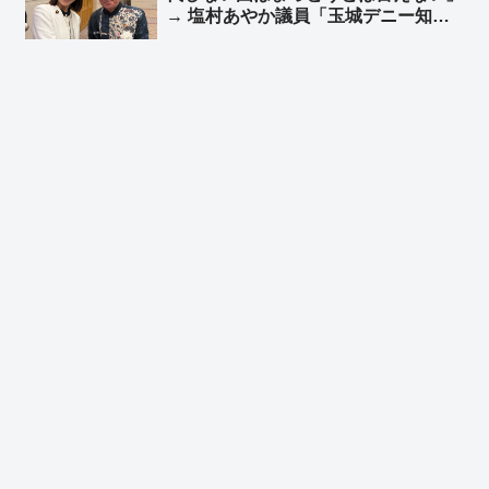
→ 塩村あやか議員「玉城デニー知事
の3選を支持します！」➾ ネット「ま
っとうな野党がないから政権交代しな
い、まっとうじゃない野党が推薦する
知事なんか交代だな」