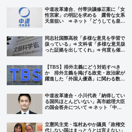
ンテナ低すぎて草」
中道改革連合、付帯決議修正案に「女
性宮家」の明記を求める 露骨な女系
天皇狙い ➾ ネット「どうしても皇
統、ひいては日本を潰したいようです
ね」
同志社国際高校「多様な意見を学習で
扱っている」➾ 文科省「多様な意見扱
った証拠を出してくれ」➾ 何度も催促
して同校が出したのは「沖縄県のホー
ムページ」のみ ➾ ネット「そのホー
【TBS】排外主義にどう対処すべき
ムページも偏りすぎて草」
か 排外主義を掲げる政党・政治家が
躍進した「外国人優遇」に関わる数々
のデマをも主張しつつ躍進した参政党
は、その象徴的な事例であろう ➾ ネ
中道改革連合・小川代表「納得してい
ット「デマ？… 本当だろ」「読んで
る国民ほとんどいない」高市総理大臣
みると決めつけだらけのひでー記事だ
の国会答弁について ➾ ネット「中
な」
道、モリカケと同じ轍を踏むことを選
択へｗ」
立憲民主党・塩村あやか議員「政権交
代しない国はまっとうとは言えない」