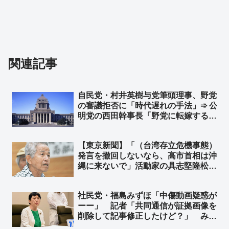
関連記事
自民党・村井英樹与党筆頭理事、野党
の審議拒否に「時代遅れの手法」➾ 公
明党の西田幹事長「野党に転嫁するの
か！」と批判 ➾ ネット「参政党や国
民民主は、こんな他責思考の左翼政党
【東京新聞】「（台湾存立危機事態）
らと徒党を組むのは悪手だと思う
発言を撤回しないなら、高市首相は沖
ぞ？」
縄に来ないで」活動家の具志堅隆松氏
が「慰霊の日」を前に国会で訴え ➾
ネット「おまえは何様？」「アンタの
社民党・福島みずほ「中傷動画疑惑が
ためには行かないから安心してね♪」
ーー」 記者「共同通信が証拠画像を
削除して記事修正したけど？」 みず
ほ「初めて聞いた……」➾ ネット「ア