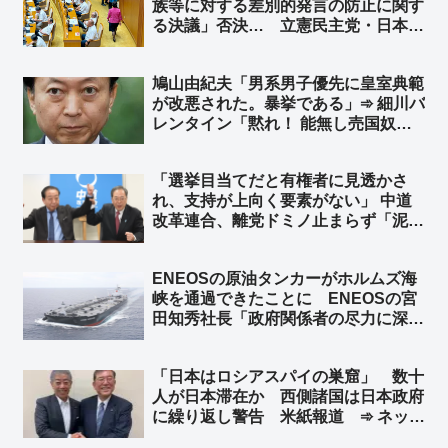
族等に対する差別的発言の防止に関す
ンス感覚がないのはおめーらだよ」
る決議」否決… 立憲民主党・日本共
産党などが反対、公明党4人が退席
➾ ネット「これを否決するってスゲー
鳩山由紀夫「男系男子優先に皇室典範
な、沖縄県議会…」
が改悪された。暴挙である」➾ 細川バ
レンタイン「黙れ！ 能無し売国奴ジ
ジィだと言う事を自覚して、日本国民
に迷惑をかけないように、ゲートボー
「選挙目当てだと有権者に見透かさ
ルでもやってろ！」
れ、支持が上向く要素がない」 中道
改革連合、離党ドミノ止まらず「泥船
からの脱出」の様相 ➾ ネット「信心
が足りないｗ」「党からもらった40
ENEOSの原油タンカーがホルムズ海
万円で掛け軸を買いなさい」
峡を通過できたことに ENEOSの宮
田知秀社長「政府関係者の尽力に深く
感謝する」➾ ネット「元ENEOSの境
野春彦、詰むｗ」
「日本はロシアスパイの巣窟」 数十
人が日本滞在か 西側諸国は日本政府
に繰り返し警告 米紙報道 ➾ ネット
「岸田と石破の”昼行燈”政権の時だ