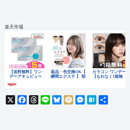
楽天市場
X
F
T
Li
Bl
M
M
H
共
a
hr
n
u
ixi
e
at
有
c
e
e
e
ss
e
e
a
sk
e
n