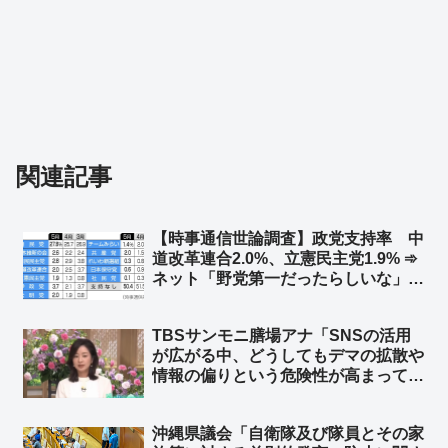
関連記事
【時事通信世論調査】政党支持率 中
道改革連合2.0%、立憲民主党1.9% ➾
ネット「野党第一だったらしいな」
「まだまだ高すぎるな」「視力検査か
な？」
TBSサンモニ膳場アナ「SNSの活用
が広がる中、どうしてもデマの拡散や
情報の偏りという危険性が高まってし
まう。だからこそ、こぼれ落ちる声を
拾い上げるメディアのバランス感覚が
沖縄県議会「自衛隊及び隊員とその家
重要になってきてる」➾ ネット「バラ