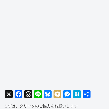
X
F
T
Li
Bl
M
M
H
共
a
hr
n
u
ixi
e
at
有
まずは、クリックのご協力をお願いします