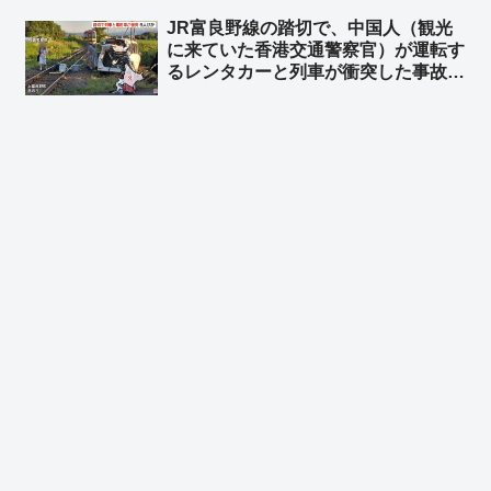
な」「『日本はスパイ天国ではない』
JR富良野線の踏切で、中国人（観光
との答弁書を閣議決定した石破政権ｗ
に来ていた香港交通警察官）が運転す
ｗ」
るレンタカーと列車が衝突した事故
に、中国メディア「日本の富良野で、
列車のブレーキが間に合わなかったせ
いで中国人が乗った車に衝突」と報
道 ➾ ネット「『来週には帰国』って
どういうことだよ」