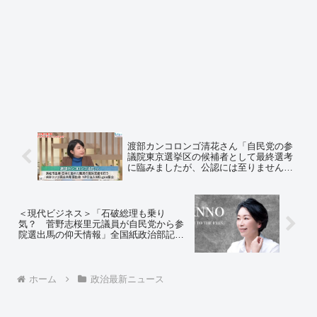
渡部カンコロンゴ清花さん「自民党の参
議院東京選挙区の候補者として最終選考
に臨みましたが、公認には至りませんで
した」「今回、声をかけていただいたの
が自民党でした」⇒ ネットの反応「共産
党・社民党・立憲・れいわから出馬すれ
ば？」
＜現代ビジネス＞「石破総理も乗り
気？ 菅野志桜里元議員が自民党から参
院選出馬の仰天情報」全国紙政治部記者
「本人もまんざらではないらしい」⇒ 本
人の菅野志桜里さん「出馬ありません」
⇒ ネットの反応「まーた現代の脳内記者
が語ったのか」
ホーム
政治最新ニュース