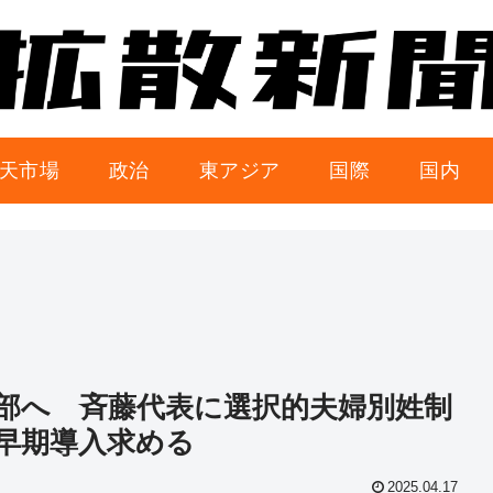
天市場
政治
東アジア
国際
国内
部へ 斉藤代表に選択的夫婦別姓制
早期導入求める
2025.04.17