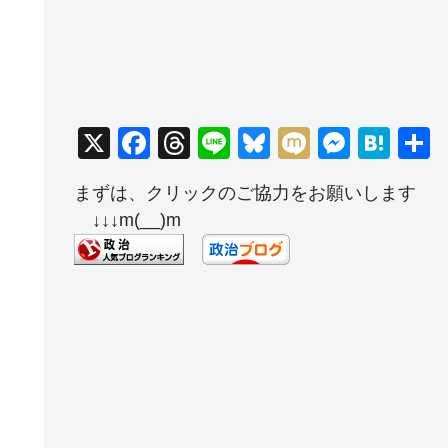
X
F
T
Li
Bl
M
M
H
a
hr
n
u
ixi
e
at
まずは、クリックのご協力をお願いします
c
e
e
e
ss
e
↓↓↓m(__)m
e
a
sk
e
n
b
d
y
n
a
o
s
g
o
er
k