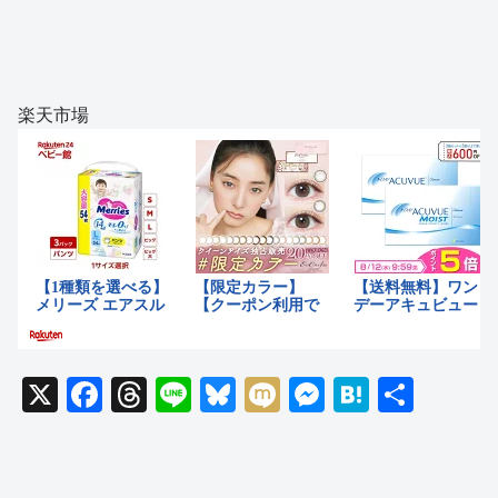
楽天市場
X
F
T
Li
Bl
M
M
H
共
a
hr
n
u
ixi
e
at
有
c
e
e
e
ss
e