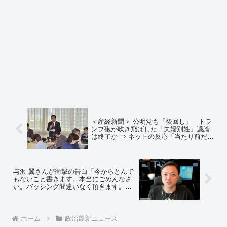
＜産経新聞＞ 公明党も「後回し」 トラ
ンプ砲が吹き飛ばした「夫婦別姓」議論
は終了か ⇒ ネットの反応「当たり前だ
ろ。食えるかどうかの問題とただちょっ
と気になるくらいの問題を同列に扱う方
がどうかしている」
与沢 翼さんが衝撃の告白「今からとんで
もないこと書きます。本当にごめんなさ
い。バッシング間違いなく頂きます。」
「仕事をやめてタイに来てから『覚せい
剤』にどっぷりはまっていました」
ホーム
政治最新ニュース