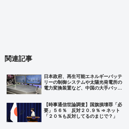
関連記事
日本政府、再生可能エネルギーバッテ
リーの制御システムや太陽光発電所の
電力変換装置など、中国の大手バッテ
リー企業にサイバーセキュリティ認証
で「不合格」 日本市場から排除へ
【時事通信世論調査】国旗損壊罪「必
ファーウェイ、サングロウ、BYD、
要」５６％ 反対２０.９％ ➾ ネット
CATL…など
「２０％も反対してるのまじで？」