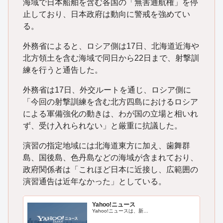
海域で日本船舶を含む各国の「無害通航権」を停
止しており、日本政府は動向に警戒を強めてい
る。
外務省によると、ロシア側は17日、北海道近海や
北方領土を含む海域で同日から22日まで、射撃訓
練を行うと通告した。
外務省は17日、外交ルートを通じ、ロシア側に
「今回の射撃訓練を含む北方四島におけるロシア
による軍備強化の動きは、わが国の立場と相いれ
ず、受け入れられない」と厳重に抗議した。
演習の指定地域には北海道東方に加え、歯舞群
島、国後島、色丹島などの海域が含まれており、
政府関係者は「これほど日本に近接し、広範囲の
演習通告は近年なかった」としている。
Yahoo!ニュース
Yahoo!ニュースは、新…