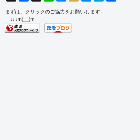
a
hr
n
u
ixi
e
at
有
まずは、クリックのご協力をお願いします
c
e
e
e
ss
e
↓↓↓m(__)m
e
a
sk
e
n
b
d
y
n
a
o
s
g
o
er
k