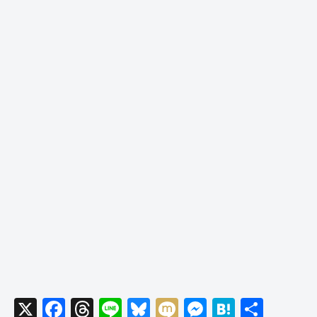
X
F
T
Li
Bl
M
M
H
共