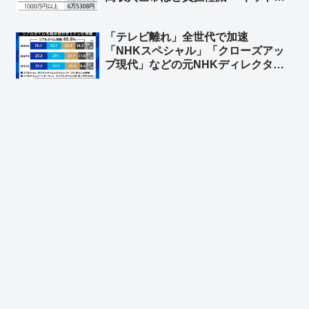
「まーた財務省に都合のいいように印
象操作してるw そういうのは％で見る
「テレビ離れ」全世代で加速
んやで？ｗ 300万未満世帯なら1.5%
「NHKスペシャル」「クローズアッ
の恩恵、1000万世帯なら0.6%の恩
プ現代」などの元NHKディレクタ
恵」
ー・村上圭子氏「減少の波が70代に
まで達したのはショック」➾ ネット
「そもそもテレビ業界の人、自分や自
分の子どもはテレビ見てます？」