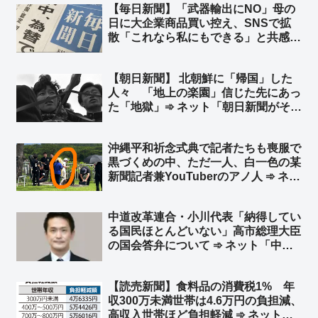
【毎日新聞】「武器輸出にNO」母の
日に大企業商品買い控え、SNSで拡
散「これなら私にもできる」と共感が
広がっている ➾ ネット「いったいこ
の記事はどこの世界の話をしてるん
【朝日新聞】 北朝鮮に「帰国」した
だ？」「これなら私にもできる
人々 「地上の楽園」信じた先にあっ
→『毎日新聞不買運動』w」
た「地獄」➾ ネット「朝日新聞がそれ
を言うか」「なんで他人事？… 朝日
新聞を信じて北へ渡って朝日新聞を恨
沖縄平和祈念式典で記者たちも喪服で
んでる人もいるんだぞ」
黒づくめの中、ただ一人、白一色の某
新聞記者兼YouTuberのアノ人 ➾ ネッ
ト「TPOすらわからないから迷惑系ジ
ャーナリストなのですw」
中道改革連合・小川代表「納得してい
る国民ほとんどいない」高市総理大臣
の国会答弁について ➾ ネット「中
道、モリカケと同じ轍を踏むことを選
択へｗ」
【読売新聞】食料品の消費税1% 年
収300万未満世帯は4.6万円の負担減、
高収入世帯ほど負担軽減 ➾ ネット