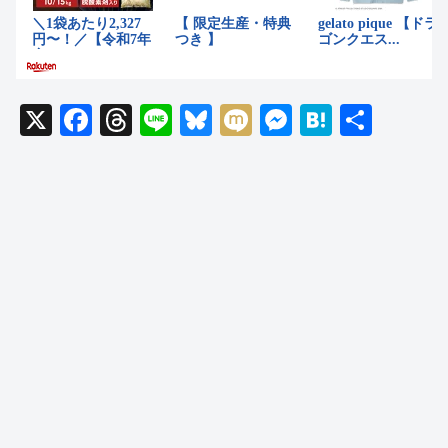
X
F
T
Li
Bl
M
M
H
共
a
hr
n
u
ixi
e
at
有
c
e
e
e
ss
e
e
a
sk
e
n
b
d
y
n
a
o
s
g
o
er
k