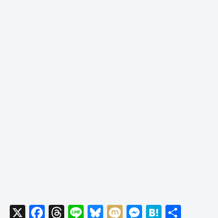
X
F
T
Li
Bl
M
M
H
共