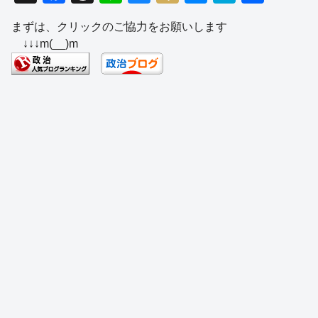
a
hr
n
u
ixi
e
at
有
まずは、クリックのご協力をお願いします
c
e
e
e
ss
e
↓↓↓m(__)m
e
a
sk
e
n
b
d
y
n
a
o
s
g
o
er
k