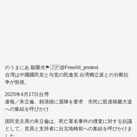
のうまにあ 願榮光🏴🇯🇵@FreeAll_protest
台湾は中國國民党と与党の民進党.台湾獨立派との分断抗
争が勃発。
2025年4月17日台灣
速報／朱立倫、頼清徳に退陣を要求 市民に凱達格蘭大道
への集結を呼びかけ
国民党主席の朱立倫は、死亡署名事件の捜査に対する抗議
として、党員と支持者に台北地検前への集結を呼びかけま
した。