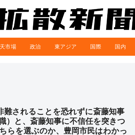
天市場
政治
東アジア
国際
国内
「非難されることを恐れずに斎藤知事
職）と、斎藤知事に不信任を突きつ
ちらを選ぶのか、豊岡市民はわかっ