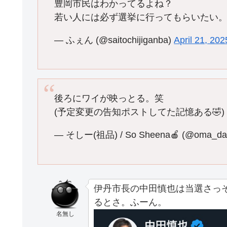
豊岡市民はわかってるよね？
若い人には必ず選挙に行ってもらいたい
— ふぇん (@saitochijiganba)
April 21, 202
後ろにワイが映っとる。笑
(予定変更の告知ポストしてた記憶ある🤣)
— そしー(祖品) / So Sheena🍎 (@oma_dar
伊丹市長の中田慎也は当選さっ
るとさ。ふーん。
名無し