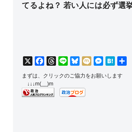
てるよね？ 若い人には必ず選
X
F
T
Li
Bl
M
M
H
a
hr
n
u
ixi
e
at
まずは、クリックのご協力をお願いします
c
e
e
e
ss
e
↓↓↓m(__)m
e
a
sk
e
n
b
d
y
n
a
o
s
g
o
er
k