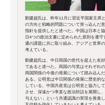
劉建超氏は、昨年11月に習近平国家主席
の方向と戦略的問題について突っ込んだ
指針を提供したと述べた。中国は日本と
日4つの政治文書に定められた原則を遵守
通の課題に共に取り組み、アジアと世界
考えている。
劉建超氏は、中日両国の世代を超えた友
であると述べた。両国の与党はそれぞれ
両国関係の今後の発展について踏み込ん
ある。公明党は中日関係の発展に歴史的
している。中国共産党は公明党と協力し
させ、深遠かつ率直な政治対話を展開し
与えない」という共通認識の実現を推進
互信頼を強化していきたいと考えている