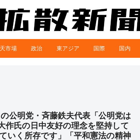
天市場
政治
東アジア
国際
国内
中の公明党・斉藤鉄夫代表「公明党は
大作氏の日中友好の理念を堅持して
ていく所存です」「平和憲法の精神