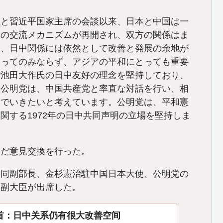
相と習近平国家主席の会談以来、日本と中国は一
間の交流メカニズムが再開され、双方の関係はま
に、日中関係には依然として改善と発展の余地が
とってのみならず、アジアの平和にとっても重要
者池田大作氏の日中友好の理念を堅持しており、
。公明党は、中国共産党と率直な対話を行い、相
んでいきたいと考えています。公明党は、平和憲
関する1972年の日中共同声明の立場を堅持しま
んだ意見交換を行った。
世同副部長、金杉憲治駐中国日本大使、公明党の
当副大臣が出席した。
首：日中关系仍有很大改善空间