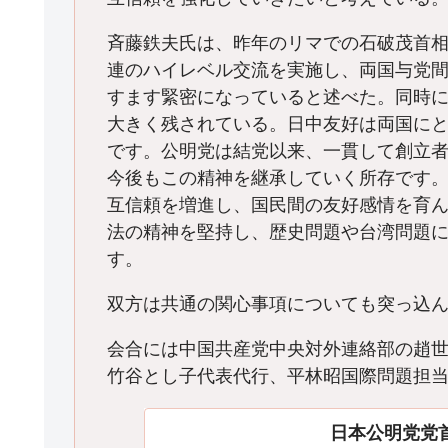
斉藤鉄夫氏は、昨年のリマでの石破茂首
連のハイレベル交流を実施し、両国与党
すます緊密になっていると述べた。同時
大きく残されている。日中友好は両国に
です。公明党は結党以来、一貫して創立
今後もこの精神を継承していく所存です
互信頼を増進し、国民間の友好感情を育
法の精神を堅持し、歴史問題や台湾問題に
す。
双方は共通の関心事項についても突っ込
会合には中国共産党中央対外連絡部の趙
竹谷とし子代表代行、平林昭国際問題担
日本公明党党