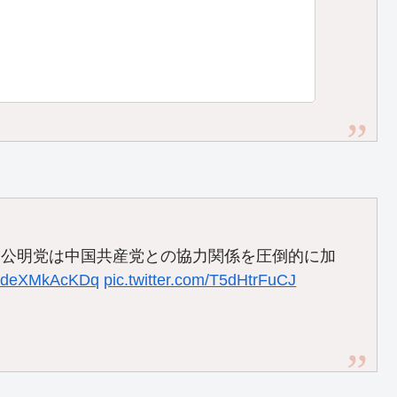
と公明党は中国共産党との協力関係を圧倒的に加
co/deXMkAcKDq
pic.twitter.com/T5dHtrFuCJ