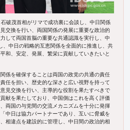
と石破茂首相がリマで成功裏に会談し、中日関係
意見交換を行い、両国関係の発展に重要な政治的
協力して両国首脳の重要な共通認識を実行し、中
し、中日の戦略的互恵関係を全面的に推進し、共
の平和、安定、発展、繁栄に貢献していきたいと
好関係を確保することは両国の政党の共通の責任
の責任を担い、歴史的な深さと広い視野を持って
だ意見交換を行い、主導的な役割を果たすべきで
な貢献を果たしており、中国側はこれを高く評価
て、両国の与党間の交流メカニズムを十分に発揮
、「中日は協力パートナーであり、互いに脅威を
し、相違点を建設的に管理し、中日間の政治的相
。