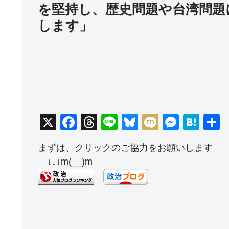
を堅持し、歴史問題や台湾問題
します」
X
F
T
Li
Bl
M
M
H
a
hr
n
u
ixi
e
at
まずは、クリックのご協力をお願いします
c
e
e
e
ss
e
↓↓↓m(__)m
e
a
sk
e
n
b
d
y
n
a
o
s
g
o
er