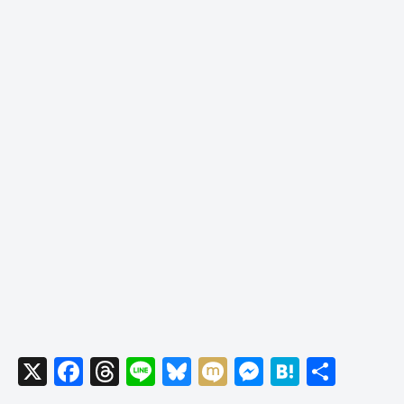
X
F
T
Li
Bl
M
M
H
共
a
hr
n
u
ixi
e
at
有