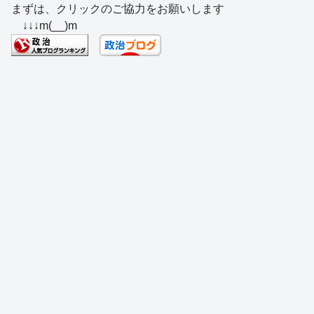
まずは、クリックのご協力をお願いします
c
e
e
e
ss
e
↓↓↓m(__)m
e
a
sk
e
n
b
d
y
n
a
o
s
g
o
er
k