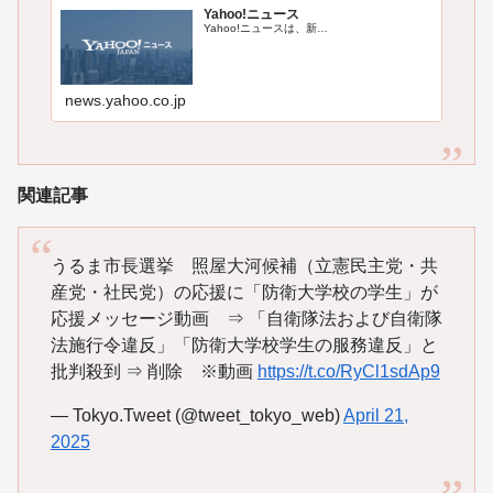
Yahoo!ニュース
Yahoo!ニュースは、新…
news.yahoo.co.jp
関連記事
うるま市長選挙 照屋大河候補（立憲民主党・共
産党・社民党）の応援に「防衛大学校の学生」が
応援メッセージ動画 ⇒ 「自衛隊法および自衛隊
法施行令違反」「防衛大学校学生の服務違反」と
批判殺到 ⇒ 削除 ※動画
https://t.co/RyCl1sdAp9
— Tokyo.Tweet (@tweet_tokyo_web)
April 21,
2025