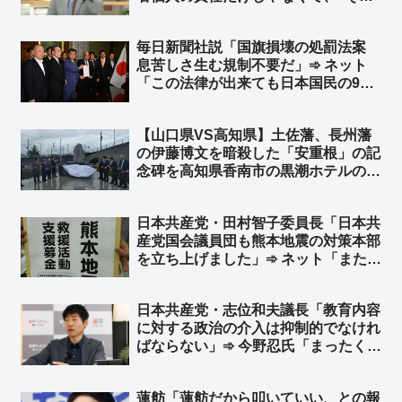
背後にある問題”がこの事故に何か繋
がっている部分があるんだとすれば、
毎日新聞社説「国旗損壊の処罰法案
それはやはり解明しなければいけな
息苦しさ生む規制不要だ」➾ ネット
い』➾ ネット「異論はない、その熱量
「この法律が出来ても日本国民の99%
で辺野古やれよ」
は息苦しくないと思うぞ？ｗ」「息苦
しいなら求心を飲みなさい」
【山口県VS高知県】土佐藩、長州藩
の伊藤博文を暗殺した「安重根」の記
念碑を高知県香南市の黒潮ホテルの敷
地内に建立 ➾ ネット「安倍元首相を
暗殺した山上徹也の記念碑を立てるよ
日本共産党・田村智子委員長「日本共
うなもんやな」
産党国会議員団も熊本地震の対策本部
を立ち上げました」➾ ネット「またア
レをやるのですね？ｗ」
日本共産党・志位和夫議長「教育内容
に対する政治の介入は抑制的でなけれ
ばならない」➾ 今野忍氏「まったく、
見事なくらいロジックが逆でしょ」
「平和丸の船長は共産党の公認候補で
蓮舫「蓮舫だから叩いていい、との報
す。教育現場に政治、特定思想、政党