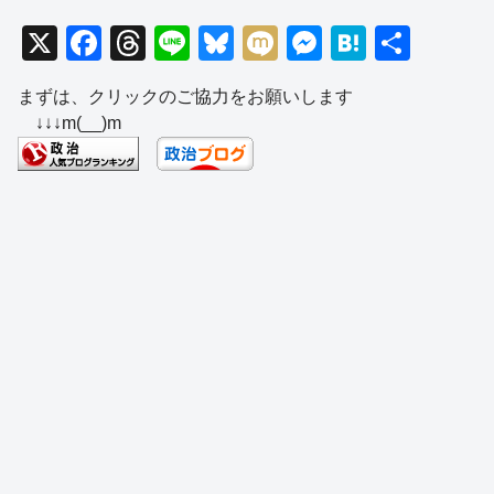
X
F
T
Li
Bl
M
M
H
共
a
hr
n
u
ixi
e
at
有
まずは、クリックのご協力をお願いします
c
e
e
e
ss
e
↓↓↓m(__)m
e
a
sk
e
n
b
d
y
n
a
o
s
g
o
er
k