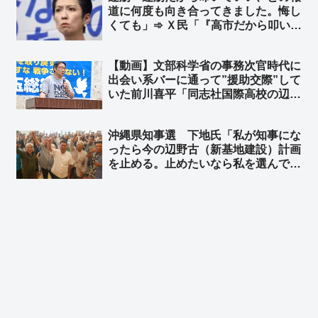
道に何度も向き合ってきました。悔し
が介入していたのです」
くても」➾ Ｘ民「『高市だから叩いて
いい』を率先してやってる人に言われ
ましても」➾ ネット「一瞬で返される
【動画】文部科学省の事務次官時代に
のもこの人の持ち芸なんかな」
出会い系バーに通って”援助交際”して
いた前川喜平「同志社国際高校の辺野
古での平和学習はもの凄く優れた学習
だ」➾ ネット「子どもが犠牲になる平
沖縄県知事選 下地氏「私が知事にな
和教育が優れている筈がないだろ！」
ったら今の辺野古（新基地建設）計画
を止める。止めたいなら私を選んでほ
しい」➾ ネット「オール沖縄は応援し
てやれｗ」「玉城デニーに愛想つかせ
た票が古謝に行かないようにする工作
かな？」「デニー陣営、右往左往
ww」