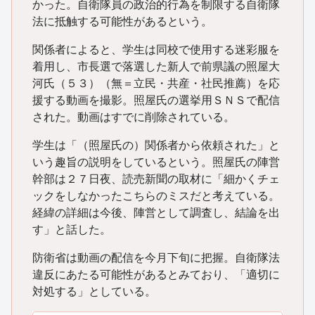
かった。自衛隊員の政治的行為を制限する自衛隊
法に抵触する可能性があるという。
関係者によると、学生は同校で使用する迷彩服を
着用し、市長選で落選した新人で前県議の照屋大
河氏（５３）（無＝立民・共産・社民推薦）を応
援する動画を撮影。照屋氏の選挙用ＳＮＳで配信
された。動画はすでに削除されている。
学生は「（照屋氏の）関係者から依頼された」と
いう趣旨の説明をしているという。照屋氏の陣営
幹部は２７日夜、読売新聞の取材に「細かくチェ
ックをしなかったこちらのミスだと考えている。
経緯の詳細は今後、陣営として調査し、結論を出
す」と話した。
防衛省は動画の配信を今月下旬に把握。自衛隊法
違反にあたる可能性があるとみており、「適切に
対処する」としている。