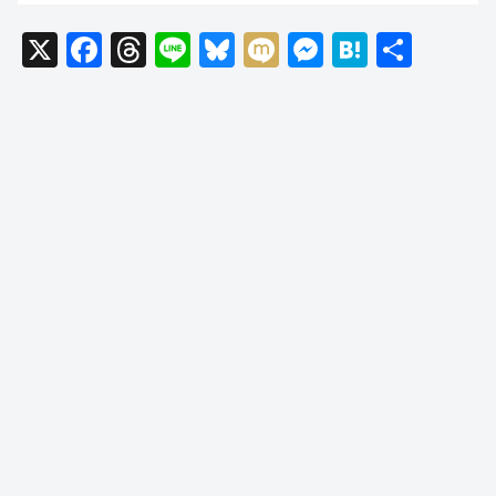
X
F
T
Li
Bl
M
M
H
共
a
hr
n
u
ixi
e
at
有
c
e
e
e
ss
e
e
a
sk
e
n
b
d
y
n
a
o
s
g
o
er
k