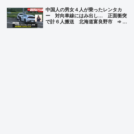
「カルロス・ゴーンに逃亡を許したセ
中国人の男女４人が乗ったレンタカ
キュリティの甘さは健在だ」
ー 対向車線にはみ出し… 正面衝突
で計６人搬送 北海道富良野市 ➾ ネ
ット「今度北海道に車で行くけど嫌だ
なぁ」