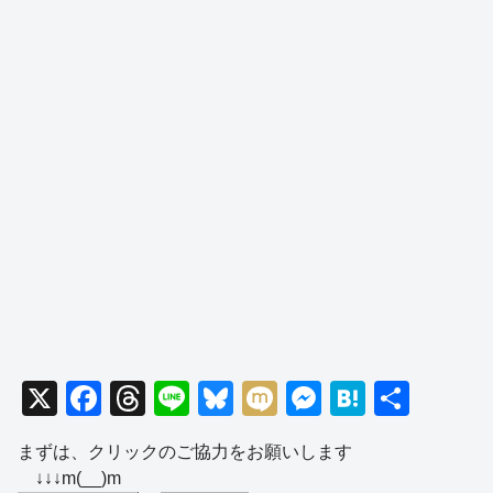
X
F
T
Li
Bl
M
M
H
共
a
hr
n
u
ixi
e
at
有
まずは、クリックのご協力をお願いします
c
e
e
e
ss
e
↓↓↓m(__)m