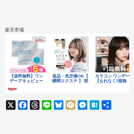
楽天市場
X
F
T
Li
Bl
M
M
H
共
a
hr
n
u
ixi
e
at
有
c
e
e
e
ss
e
e
a
sk
e
n