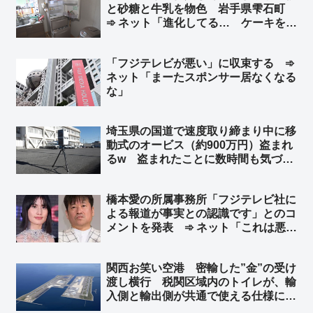
と砂糖と牛乳を物色 岩手県雫石町
➾ ネット「進化してる… ケーキを作
ろうとしたのか…」
「フジテレビが悪い」に収束する ➾
ネット「まーたスポンサー居なくなる
な」
埼玉県の国道で速度取り締まり中に移
動式のオービス（約900万円）盗まれ
るw 盗まれたことに数時間も気づか
ずw ➾ ネット「埼玉県と埼玉県警なら
驚かない」「室外機、給湯器が盗まれ
橋本愛の所属事務所「フジテレビ社に
ないよう注意呼びかけの埼玉県警がこ
よる報道が事実との認識です」とのコ
れw」
メントを発表 ➾ ネット「これは悪手
だな… フジが後に『間違ってた』っ
て公表したらどうする？」
関西お笑い空港 密輸した”金”の受け
渡し横行 税関区域内のトイレが、輸
入側と輸出側が共通で使える仕様に ➾
ネット「覚せい剤も密輸し放題だな」