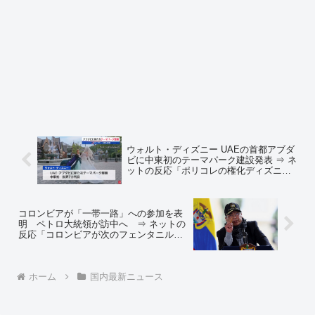
ウォルト・ディズニー UAEの首都アブダ
ビに中東初のテーマパーク建設発表 ⇒ ネ
ットの反応「ポリコレの権化ディズニー
がイスラム圏でどんなダブスタを見せて
くれるか楽しみだ」
コロンビアが「一帯一路」への参加を表
明 ペトロ大統領が訪中へ ⇒ ネットの
反応「コロンビアが次のフェンタニル製
造国になりそう」「トランプはどう対応
するか」
ホーム
国内最新ニュース