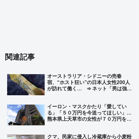
関連記事
オーストラリア・シドニーの売春
宿、“ホスト狂い”の日本人女性200人
が訪れて働く… ➾ ネット「男は強
盗、女は立ちんぼ… これって典型的
な後進国の姿だよね？」
イーロン・マスクかたり「愛してい
る」「５０万円を今送ってほしい」…
熊本県上天草市の女性が７０万円を送
金
クマ、民家に侵入し冷蔵庫から小麦粉