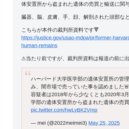
体安置所から盗まれた遺体の売買と輸送に関
臓器、脳、皮膚、手、顔、解剖された頭部な
こちらが本件の裁判所資料です🔻
https://justice.gov/usao-mdpa/pr/former-harvar
human-remains
⚠︎当たり前ですが、裁判所資料は報道の前に
ハーバード大学医学部の遺体安置所の管
み、闇市場で売っていた事を認めました
容疑者は2018年から少なくとも2020
学部の遺体安置所から盗まれた遺体の売
pic.twitter.com/hwLyBK2Vmp
— mei (@2022meimei3)
May 25, 2025