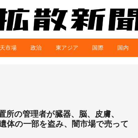
天市場
政治
東アジア
国際
国内
置所の管理者が臓器、脳、皮膚、
遺体の一部を盗み、闇市場で売って