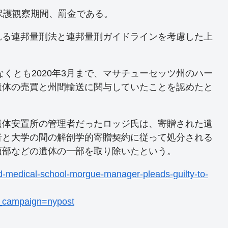
保護観察期間、罰金である。
れる連邦量刑法と連邦量刑ガイドラインを考慮した上
なくとも2020年3月まで、マサチューセッツ州のハー
遺体の売買と州間輸送に関与していたことを認めたと
遺体安置所の管理者だったロッジ氏は、寄贈された遺
者と大学の間の解剖学的寄贈契約に従って処分される
頭部などの遺体の一部を取り除いたという。
d-medical-school-morgue-manager-pleads-guilty-to-
_campaign=nypost