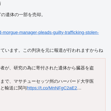
与
どの遺体の一部を売却。
d-morgue-manager-pleads-guilty-trafficking-stolen-
出ています。この判決を元に報道が行われますからね
理者が、研究の為に寄付された遺体から臓器を盗

年3月まで、マサチューセッツ州のハーバード大学医
買と輸送に関与
https://t.co/MnNFgC2aE2
…