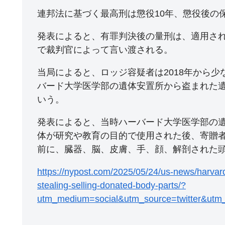
連邦法に基づく最高刑は懲役10年、懲役後の
発表によると、有罪判決後の量刑は、適用さ
で裁判官によって言い渡される。
当局によると、ロッジ容疑者は2018年から少
バード大学医学部の遺体安置所から盗まれた
いう。
発表によると、当時ハーバード大学医学部の
体が研究や教育の目的で使用された後、寄贈
前に、臓器、脳、皮膚、手、顔、解剖された
https://nypost.com/2025/05/24/us-news/harvar
stealing-selling-donated-body-parts/?
utm_medium=social&utm_source=twitter&utm