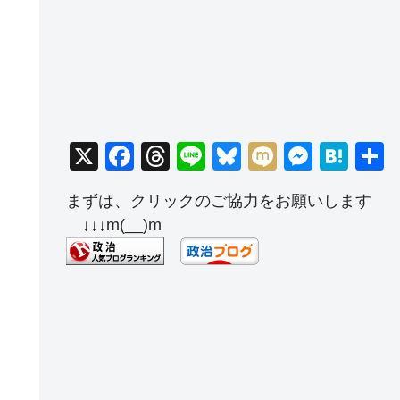
X
F
T
Li
Bl
M
M
H
a
hr
n
u
ixi
e
at
まずは、クリックのご協力をお願いします
c
e
e
e
ss
e
↓↓↓m(__)m
e
a
sk
e
n
b
d
y
n
a
o
s
g
o
er
k