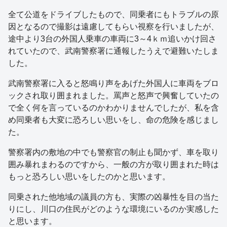
全て公道をドライブしたもので、同乗者にもトラブルの原
因となるので撮影は遠慮してもらい視察を行いましたが、
途中より3台の外国人乗車の車両に3～4ｋｍ追いかけ回さ
れていたので、武南警察署に通報したうえで避難いたしま
した。
武南警察署に入ると怒鳴り声をあげた外国人に車両をブロ
ックされ取り囲まれました。罵声と怒声で興奮していたの
で全く何を言っているのかわかりませんでしたが、私を含
め同乗者も大変に恐ろしい思いをし、命の危険を感じまし
た。
警察署内の敷地の中でも警察官の制止も聞かず、車を取り
囲み暴れまわるのですから、一般の方が取り囲まれた時は
もっと恐ろしい思いをしたのかと思います。
同乗された他地域の議員の方も、実際の凶暴性を目の当た
りにし、川口の住民がどのような環境にいるのか実感した
と思います。