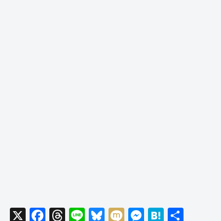
X
F
T
Li
Bl
M
M
H
共