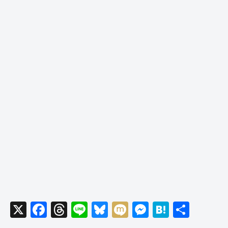
X
F
T
Li
Bl
M
M
H
共
a
hr
n
u
ixi
e
at
有