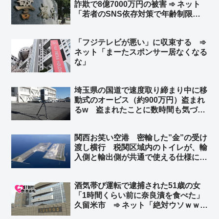
詐欺で8億7000万円の被害 ➾ ネット
「若者のSNS依存対策で年齢制限付
ける議論されてるが、先に老人を使用
禁止にした方がいいだろ」
「フジテレビが悪い」に収束する ➾
ネット「まーたスポンサー居なくなる
な」
埼玉県の国道で速度取り締まり中に移
動式のオービス（約900万円）盗まれ
るw 盗まれたことに数時間も気づか
ずw ➾ ネット「埼玉県と埼玉県警なら
驚かない」「室外機、給湯器が盗まれ
関西お笑い空港 密輸した”金”の受け
ないよう注意呼びかけの埼玉県警がこ
渡し横行 税関区域内のトイレが、輸
れw」
入側と輸出側が共通で使える仕様に ➾
ネット「覚せい剤も密輸し放題だな」
「カルロス・ゴーンに逃亡を許したセ
酒気帯び運転で逮捕された51歳の女
キュリティの甘さは健在だ」
「1時間くらい前に奈良漬を食べた」
久留米市 ➾ ネット「絶対ウソｗｗｗ
ｗｗ」「古典的な言い訳ｗｗｗ」