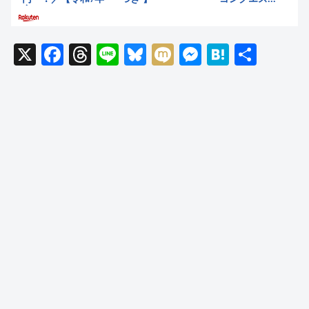
X
F
T
Li
Bl
M
M
H
共
a
hr
n
u
ixi
e
at
有
c
e
e
e
ss
e
e
a
sk
e
n
b
d
y
n
a
o
s
g
o
er
k