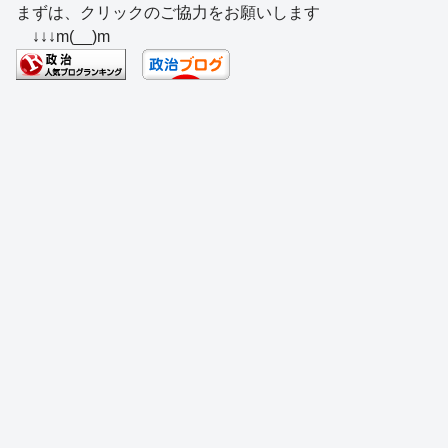
まずは、クリックのご協力をお願いします
c
e
e
e
ss
e
↓↓↓m(__)m
e
a
sk
e
n
b
d
y
n
a
o
s
g
o
er
k