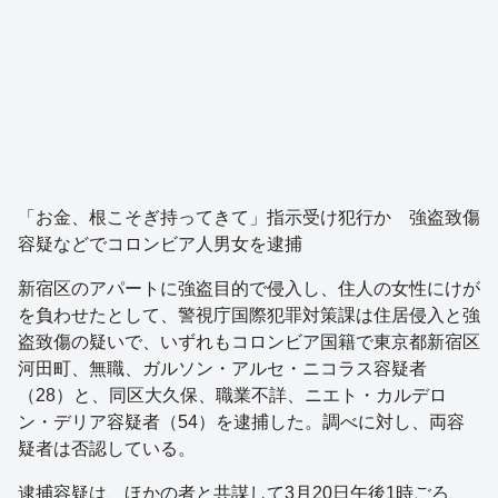
「お金、根こそぎ持ってきて」指示受け犯行か 強盗致傷
容疑などでコロンビア人男女を逮捕
新宿区のアパートに強盗目的で侵入し、住人の女性にけが
を負わせたとして、警視庁国際犯罪対策課は住居侵入と強
盗致傷の疑いで、いずれもコロンビア国籍で東京都新宿区
河田町、無職、ガルソン・アルセ・ニコラス容疑者
（28）と、同区大久保、職業不詳、ニエト・カルデロ
ン・デリア容疑者（54）を逮捕した。調べに対し、両容
疑者は否認している。
逮捕容疑は、ほかの者と共謀して3月20日午後1時ごろ、