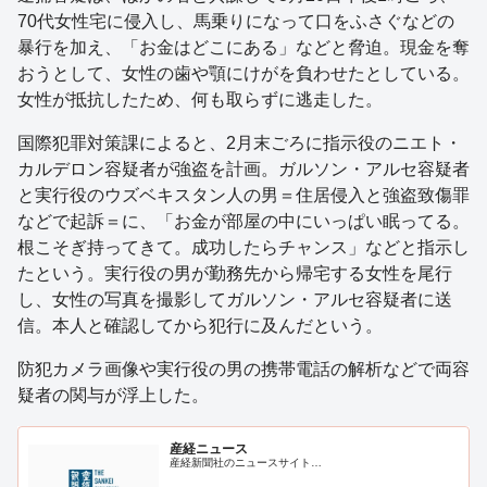
70代女性宅に侵入し、馬乗りになって口をふさぐなどの
暴行を加え、「お金はどこにある」などと脅迫。現金を奪
おうとして、女性の歯や顎にけがを負わせたとしている。
女性が抵抗したため、何も取らずに逃走した。
国際犯罪対策課によると、2月末ごろに指示役のニエト・
カルデロン容疑者が強盗を計画。ガルソン・アルセ容疑者
と実行役のウズベキスタン人の男＝住居侵入と強盗致傷罪
などで起訴＝に、「お金が部屋の中にいっぱい眠ってる。
根こそぎ持ってきて。成功したらチャンス」などと指示し
たという。実行役の男が勤務先から帰宅する女性を尾行
し、女性の写真を撮影してガルソン・アルセ容疑者に送
信。本人と確認してから犯行に及んだという。
防犯カメラ画像や実行役の男の携帯電話の解析などで両容
疑者の関与が浮上した。
産経ニュース
産経新聞社のニュースサイト…