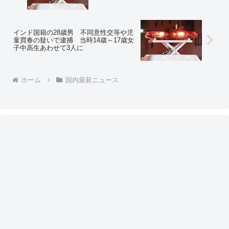
海道札幌市 ⇒ ネットの反応「そのうち
『包丁をもった女が料理をしていた』も
通報事案に」
インド国籍の28歳男 不同意性交等や児
童買春の疑いで逮捕 当時14歳～17歳女
子中高生あわせて3人に
ホーム
国内最新ニュース