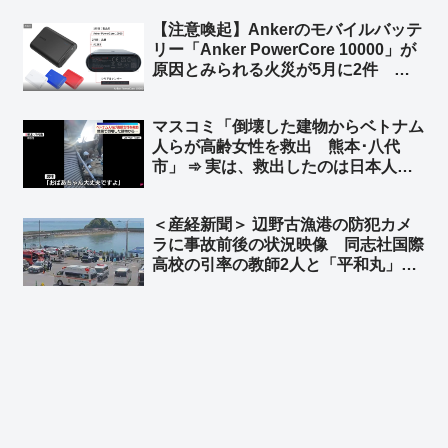
【注意喚起】Ankerのモバイルバッテ
リー「Anker PowerCore 10000」が
原因とみられる火災が5月に2件 消
費者庁が注意を呼びかけ ➾ ネット
「やっぱり中国製のバッテリーはあか
マスコミ「倒壊した建物からベトナム
んな」「Amazonのベストセラーだっ
人らが高齢女性を救出 熊本･八代
たから相当買ってる人多いと思う」
市」 ➾ 実は、救出したのは日本人た
ち4人だった「ベトナム人にカメラを
回すなと言ったのに動画を撮ってい
＜産経新聞＞ 辺野古漁港の防犯カメ
た」「ベトナム人が手伝ったのは事実
ラに事故前後の状況映像 同志社国際
だけど､瓦礫の下から救出したのは日
高校の引率の教師2人と「平和丸」の
本人4人です」
船長、生徒らの安否確認せず ➾ ネッ
ト「新しい情報出れば出るほど、『平
和』だの『人権』だの言ってる連中こ
そ命を粗末に扱うのが良くわかる」