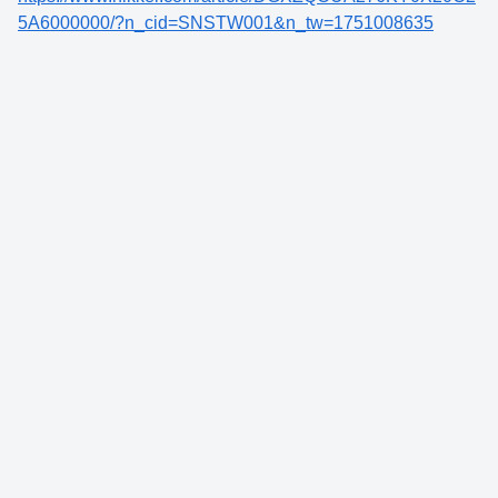
5A6000000/?n_cid=SNSTW001&n_tw=1751008635