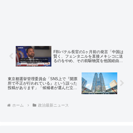
FBIパテル長官の1ヶ月前の発言「中国は
賢く、フェンタニルを直接メキシコに送
るのをやめ、その前駆物質を他国経由で
輸出している」「我々はその前駆物質を
遮断する攻撃をしている」⇒ ネット「こ
れ、石破政権に協力を要請したら中国に
筒抜けになると思われてるだろ」
東京都選挙管理委員会「SNS上で『開票
所で不正が行われている』という誤った
投稿があります」「候補者が選んだ立会
人による立ち会いのもと適正に行われて
いるため、不正が行われることはありま
せん」
ホーム
政治最新ニュース