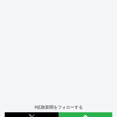
o
s
g
o
er
k
#拡散新聞をフォローする