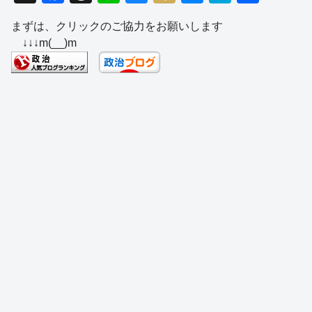
a
hr
n
u
ixi
e
at
有
まずは、クリックのご協力をお願いします
c
e
e
e
ss
e
↓↓↓m(__)m
e
a
sk
e
n
b
d
y
n
a
o
s
g
o
er
k