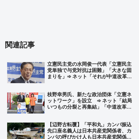
関連記事
立憲民主党の水岡俊一代表「立憲民主
党単独で与党対抗は困難」「大きな固
まりを」➾ ネット「それが中道改革連
合だっただろーーーーーｗｗｗｗｗｗ
ｗｗ」「政策理念はそっちのけｗｗ
枝野幸男氏、新たな政治団体「立憲ネ
まずは固まりｗｗ 同じことを何回繰
ットワーク」を設立 ➾ ネット「結局
り返すのかｗｗ」
いつもの分裂と再集結」「中道改革連
合にはもう戻らないという強い意志を
感じる」
【辺野古転覆】「平和丸」カンパ振込
先口座名義人は日本共産党関係者、カ
ンパの呼びかけ人も日本共産党関係