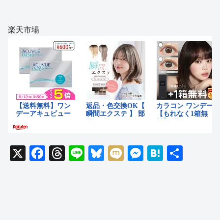
楽天市場
X
F
T
Li
Bl
M
M
H
共
a
hr
n
u
ixi
e
at
有
c
e
e
e
ss
e
e
a
sk
e
n
b
d
y
n
a