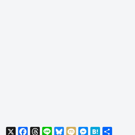
X
F
T
Li
Bl
M
M
H
共