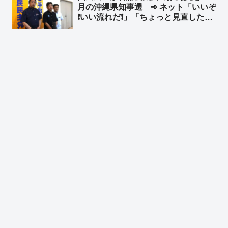
月の沖縄県知事選 ➾ ネット「いいぞ
の事実だけ見ても、教育基本法違反だ
❗いい流れだ❗」「ちょっと見直したわ
ろう」
よ😊」「日本国民みんなで玉城デニー
を倒しにいこうぜ❗」