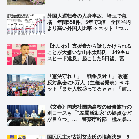
者 もちろん「平和丸」船長も日本共
産党関係者 ➾ ネット「マスゴミ『報
外国人運転者の人身事故、埼玉で急
道しない自由を発動しまーー
増 年間558件、5年で3倍 全国平均
す！！』」
より高い外国人比率 ➾ ネット「つま
り、本来起こらなかったはずの事故で
日常を奪われた人も3倍に増えたとい
【れいわ】支援者から話しかけられる
うことですね」「外国人違法特区なん
ことが大嫌いな山本太郎氏「149キロ
だろう」
スピード違反」起こした5日後、宮崎
でもサーフィンを“おかわり”… レン
タカー代はちゃっかり党費精算 ➾ ネ
「憲法守れ！」「戦争反対！」 改憲
ット「こんな奴に心酔していた信者は
反対集会に5万人（主催者発表）➾ ネ
いま何を想う？ｗ」
ット「また人数盛ってるｗｗ」「前回
は人数バレたから、今回は空撮映像な
し？ｗ」
《文春》同志社国際高校の研修旅行の
別コースも「“左翼活動家”の拠点など
が目立つ」… 警察庁幹部「極左暴力
集団も確認」 その「過激派」の面々
を擁してきたのが、抗議船を運航して
国民民主が古謝玄太氏の推薦決定 9
いたヘリ基地反対協議会 ➾ネット「こ