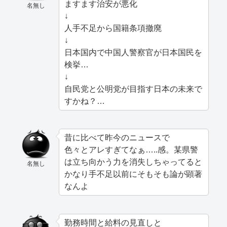
ますます治安が悪化
名無し
↓
人手不足から国籍条項撤廃
↓
日本国内で中国人警察官が日本国民を
検挙…
↓
自民党と公明党が目指す日本の未来で
すかね？…
昔に比べて昨今のニュースで
色々とアレすぎてなぁ…..感。某県警
は立ち向かう力を消失しちゃってると
名無し
かなり手不足以前にそもそも論が顕著
なんよ
勤務時間と給料の見直しと