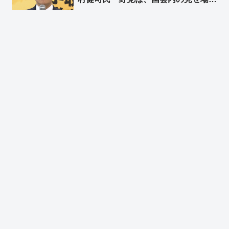
国益より優先していると言わざるを得
ない」 門田隆将氏「特に国民民主党
への失望は計り知れない」