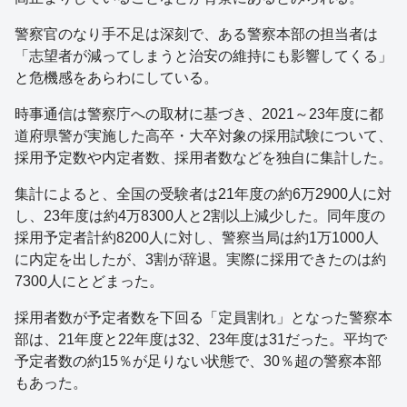
警察官のなり手不足は深刻で、ある警察本部の担当者は
「志望者が減ってしまうと治安の維持にも影響してくる」
と危機感をあらわにしている。
時事通信は警察庁への取材に基づき、2021～23年度に都
道府県警が実施した高卒・大卒対象の採用試験について、
採用予定数や内定者数、採用者数などを独自に集計した。
集計によると、全国の受験者は21年度の約6万2900人に対
し、23年度は約4万8300人と2割以上減少した。同年度の
採用予定者計約8200人に対し、警察当局は約1万1000人
に内定を出したが、3割が辞退。実際に採用できたのは約
7300人にとどまった。
採用者数が予定者数を下回る「定員割れ」となった警察本
部は、21年度と22年度は32、23年度は31だった。平均で
予定者数の約15％が足りない状態で、30％超の警察本部
もあった。