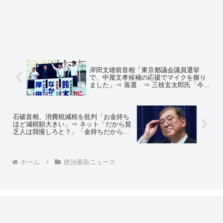
岸田文雄前首相「東京都議会議員選挙
で、中屋文孝候補の応援でマイクを握り
ました」⇒ 落選 ⇒ 三枝玄太郎氏「今の
時世で石破首相や岸田前首相を呼ぶの
は、票を減らすことはあれど、増えるこ
とはないと思います」
石破首相、消費税減税を批判「お金持ち
ほど減税額大きい」⇒ ネット「だから貧
乏人は我慢しろと？」「金持ちだからっ
て、ラーメンが4杯も5杯も食べられるわ
けじゃないんだぜ？ ラーメン一杯に払う
消費税は貧乏人も金持ちも同額だ！」
ホーム
政治最新ニュース