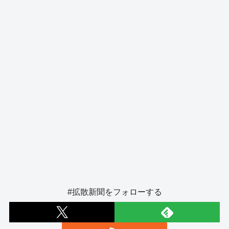
o
er
k
#拡散新聞をフォローする