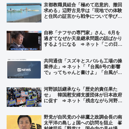
京都教職員組合「極めて恣意的、撤回
求める」辺野古見学は「現地での体験
と住民の証言から戦争について学び理
解することを目的にしている」➾ ネッ
ト「あの報告書を読んで萎縮する教師
自称「ナフサの専門家」さん、6月を
は読解力のない教師」「辺野古住民か
過ぎてなぜか天皇継承問題の話ばかり
ら嫌われてるっつーの！」
するようになる ➾ ネット「この日も
近いw → 報道特集『皇室問題を専門
とする境野氏に伺いました』」「現実
共同通信「スズキとスバルも工場の操
逃避やろ」
業停止」➾ ネット「『台風6号の影響
で』ってちゃんと書けよ」「台風が原
因なんだろ？見出しにもそう書けよ」
河野談話継承なら「歴史的責任果た
せ」 韓国慰安婦支援団体が日本政府
に促す ➾ ネット「残念ながら河野談
話は継承してないんだわｗ 安倍政権
で上書きされたんだわｗ」
野党が自民党の小林鷹之政調会長の南
太平洋の島しょ国への訪問を阻止 峯
村健司氏「野党は、国会内の見せ場を