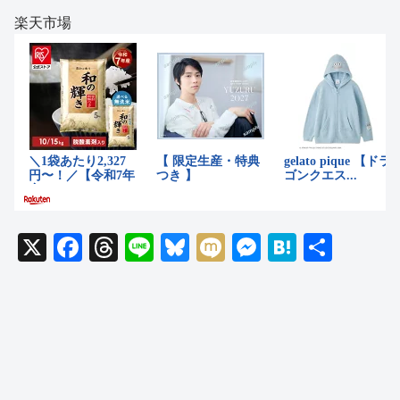
楽天市場
X
F
T
Li
Bl
M
M
H
共
a
hr
n
u
ixi
e
at
有
c
e
e
e
ss
e
e
a
sk
e
n
b
d
y
n
a
o
s
g