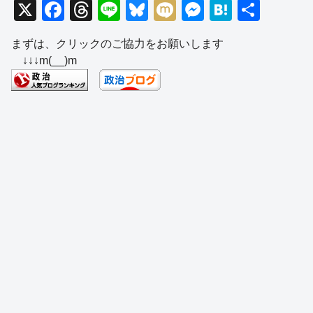
X
F
T
Li
Bl
M
M
H
共
a
hr
n
u
ixi
e
at
有
まずは、クリックのご協力をお願いします
c
e
e
e
ss
e
↓↓↓m(__)m
e
a
sk
e
n
b
d
y
n
a
o
s
g
o
er
k