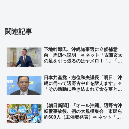
関連記事
下地幹郎氏、沖縄知事選に立候補意
向 周辺へ説明 ➾ ネット「古謝玄太
の足を引っ張るのはヤメロ！！」「ふ
ざけんなよマジで」
日本共産党・志位和夫議長「明日、沖
縄に伺って辺野古中止を訴えます」➾
「その活動に巻き込まれて命を落とし
た女子高生の遺族への謝罪が先で
は？」と突っ込み多すぎて炎上
【朝日新聞】「オール沖縄」辺野古沖
転覆事故後、初の大規模集会 市民ら
約600人（主催者発表）➾ ネット「じ
ゃあ60人くらい？」