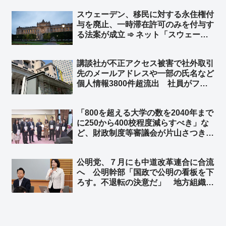
スウェーデン、移民に対する永住権付
与を廃止、一時滞在許可のみを付与す
る法案が成立 ➾ ネット「スウェーデ
ンはもう手遅れだけど、スウェーデン
みたいにならないための教訓を残して
講談社が不正アクセス被害で社外取引
くれたから日本は難民や移民は受け入
先のメールアドレスや一部の氏名など
れないようにしないとな」
個人情報3800件超流出 社員がフィ
ッシングメールに引っかかる ➾ ネッ
ト「で、講談社グループの日刊ゲンダ
「800を超える大学の数を2040年まで
イや週刊現代はこれからも政府の危機
に250から400校程度減らすべき」な
管理を批判するの？w」
ど、財政制度等審議会が片山さつき財
務大臣に意見書 ➾ ネット「大賛
成！！！」「外国人留学生頼みの大学
公明党、７月にも中道改革連合に合流
は潰しまくって構わんぞ」「武雄アジ
へ 公明幹部「国政で公明の看板を下
ア大学ｗｗｗ」
ろす。不退転の決意だ」 地方組織も
視野 ➾ ネット「公明も、というより
創価議員は党名をロンダリングしない
とジリ貧になるから必死になるわな」