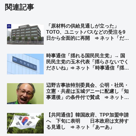
関連記事
「原材料の供給見通しが立った」
TOTO、ユニットバスなどの受注を9
日から全面的に再開 ➾ ネット「だっ
てw TBSと自称ナフサの専門家さん
w」
時事通信「揺れる国民民主党」→ 国
民民主党の玉木代表「揺らさないでく
ださいね」➾ ネット「時事通信『揺ら
してやる！揺らす記事しか書かない
ぞ！』」
辺野古事故特別委員会、公明・社民・
立憲・共産は玉城デニーに配慮し「知
事選後」の条件付で賛成 ➾ ネット
「デニーが当選したら握り潰すって言
ってるようなもんだろコレ」「女子高
【共同通信】韓国政府、TPP加盟申請
生の命より知事選ってわけか… とこ
へ 下旬に表明 日本政府は支持す
とんクズだなこいつら」
る見通し ➾ ネット「あーあ」