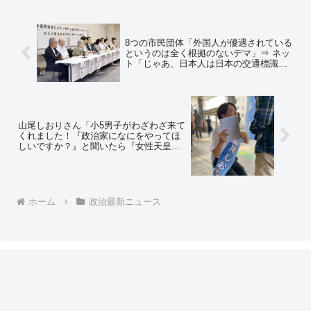
8つの市民団体「外国人が優遇されている
というのは全く根拠のないデマ」⇒ ネッ
ト「じゃあ、日本人は日本の交通標識、
日本の交通ルールを知らなくても免許証
もらえますか？」「留学生の生活費はど
うですか？」「外国人は相続税払ってま
すか？」
山尾しおりさん「小5男子がわざわざ来て
くれました！『政治家になにをやってほ
しいですか？』と聞いたら『女性天皇と
選択的夫婦別姓』と即答」⇒ 奥富精一・
川口市議会議員「小学校の時に『自衛隊
は人殺し』と言っていた家庭科の先生を
思い出した」
ホーム
政治最新ニュース