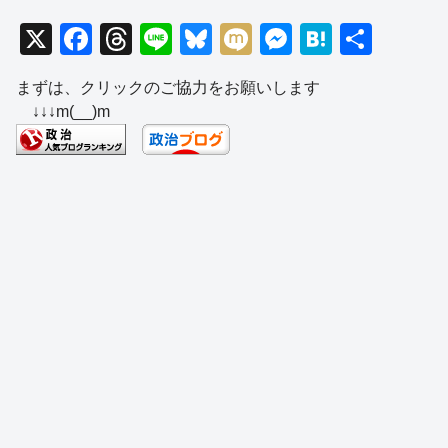
X
F
T
Li
Bl
M
M
H
共
a
hr
n
u
ixi
e
at
有
まずは、クリックのご協力をお願いします
c
e
e
e
ss
e
↓↓↓m(__)m
e
a
sk
e
n
b
d
y
n
a
o
s
g
o
er
k