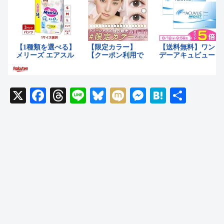
X
F
T
Li
Bl
M
M
H
共
a
hr
n
u
ixi
e
at
有
c
e
e
e
ss
e
e
a
sk
e
n
b
d
y
n
a
o
s
g
o
er
k