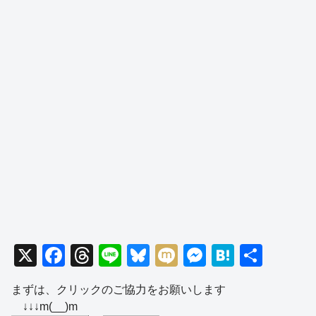
X
F
T
Li
Bl
M
M
H
共
a
hr
n
u
ixi
e
at
有
まずは、クリックのご協力をお願いします
c
e
e
e
ss
e
↓↓↓m(__)m