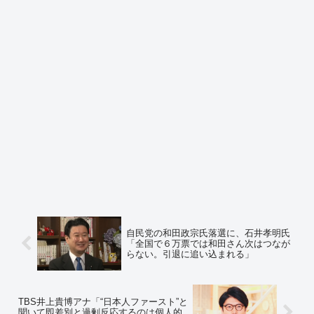
自民党の和田政宗氏落選に、石井孝明氏
「全国で６万票では和田さん次はつなが
らない。引退に追い込まれる」
TBS井上貴博アナ「“日本人ファースト”と
聞いて即差別と過剰反応するのは個人的