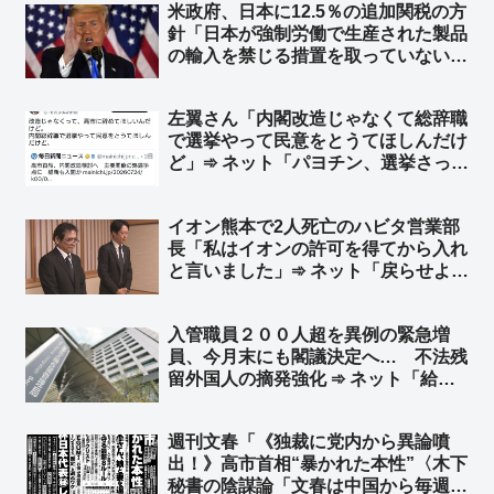
米政府、日本に12.5％の追加関税の方
と同レベル」「Ｔポイントカード持っ
針「日本が強制労働で生産された製品
てないけどＴポイントくださいｗｗ」
の輸入を禁じる措置を取っていない」
として ➾ ネット「中国製の太陽光パ
ネルのことですね？」「中国製品の輸
左翼さん「内閣改造じゃなくて総辞職
入を止めればいいのかな？」
で選挙やって民意をとうてほしんだけ
ど」➾ ネット「パヨチン、選挙さっき
負けたでしょ？w」「納得する結果が
出るまでおみくじを引く、そんな感覚
イオン熊本で2人死亡のハビタ営業部
なんだろうな」
長「私はイオンの許可を得てから入れ
と言いました」➾ ネット「戻らせよう
と指示を出した事実は変わらんだろ」
「普通は余震を考えるだろ、戻るよう
入管職員２００人超を異例の緊急増
に言う時点で思慮がないのだよ」
員、今月末にも閣議決定へ… 不法残
留外国人の摘発強化 ➾ ネット「給料
プラス歩合制にしても文句言わないか
らどんどん増やして頑張ってくれ」
週刊文春「《独裁に党内から異論噴
「公明党と連立解消してから日本が正
出！》高市首相“暴かれた本性”〈木下
常化してきてる」
秘書の陰謀論「文春は中国から毎週