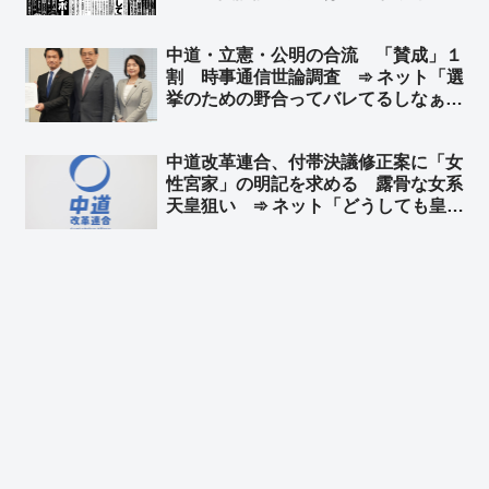
1000万円もらっている」〉」➾ ネッ
ト「また『証拠はないけど信じ
中道・立憲・公明の合流 「賛成」１
て！！』ってこと？ww」「ねぇね
割 時事通信世論調査 ➾ ネット「選
ぇ？ 誹謗中傷動画関係の新しい証拠
挙のための野合ってバレてるしなぁ」
マダー？ｗ」
「どうでもいいという選択肢があれば
９割いくだろ」
中道改革連合、付帯決議修正案に「女
性宮家」の明記を求める 露骨な女系
天皇狙い ➾ ネット「どうしても皇
統、ひいては日本を潰したいようです
ね」