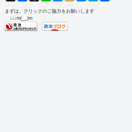
a
hr
n
u
ixi
e
at
有
まずは、クリックのご協力をお願いします
c
e
e
e
ss
e
↓↓↓m(__)m
e
a
sk
e
n
b
d
y
n
a
o
s
g
o
er
k