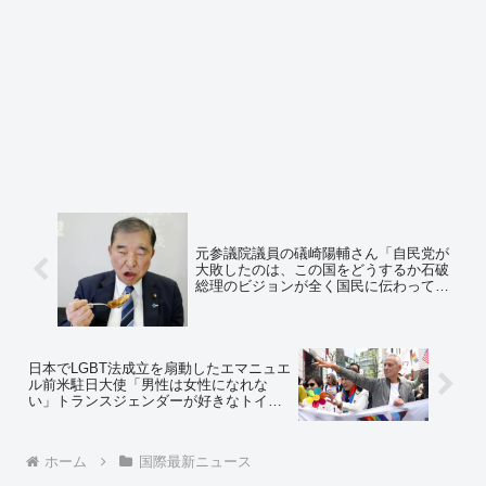
元参議院議員の礒崎陽輔さん「自民党が
大敗したのは、この国をどうするか石破
総理のビジョンが全く国民に伝わってい
ないところにある」⇒ ネット「石破にビ
ジョンなんてあるかよ」「ド左翼石破の
ビジョンが国民に伝わってたらもっとボ
ロ負けしてただろｗｗｗｗｗ」
日本でLGBT法成立を扇動したエマニュエ
ル前米駐日大使「男性は女性になれな
い」トランスジェンダーが好きなトイレ
を利用できるようにすることに「問題
だ」と、主張を180度転換
ホーム
国際最新ニュース