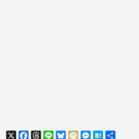
X
F
T
Li
Bl
M
M
H
共