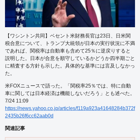
【ワシントン共同】ベセント米財務長官は23日、日米関
税合意について、トランプ大統領が日本の実行状況に不満
であれば、関税率は自動車も含めて25％に逆戻りすると
説明した。日本が合意を順守しているかどうか四半期ごと
に精査する方針も示した。具体的な基準には言及しなかっ
た。
米FOXニュースで語った。「関税率25％では、特に自動
車に関しては日本経済は機能しないだろう」とも述べた。
7/24 11:09
https://news.yahoo.co.jp/articles/f119a923a41648284b372f
2435b26f6cc62aab0d
関連記事