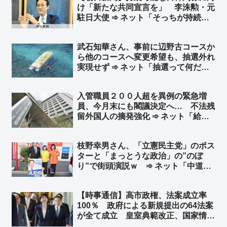
け「新たな共同宣言を」 李洙勲・元
駐日大使 ➾ ネット「そっちが持続可
能じゃないじゃん」
武石知華さん、事前に辺野古コースか
ら他のコースへ変更希望も、抽選外れ
実現せず ➾ ネット「抽選って何だ
よ、全員変更させろよ、それとも何
か？ 左翼活動家に捧げる人身御供が
入管職員２００人超を異例の緊急増
少ないと体裁が整わないからか？」
員、今月末にも閣議決定へ… 不法残
留外国人の摘発強化 ➾ ネット「給料
プラス歩合制にしても文句言わないか
らどんどん増やして頑張ってくれ」
枝野幸男さん、「立憲民主党」のポス
「公明党と連立解消してから日本が正
ターと「まっとうな政治」の”のぼ
常化してきてる」
り”で街頭演説ｗ ➾ ネット「中道改
革連合から選挙出ていませんでした
か？ｗ」「”まっとう”の使用例が一般
【時事通信】高市政権、法案成立率
人とは違うようです」
100％ 政府による新規提出の64法案
が全て成立 皇室典範改正、国家情報
会議法など ➾ ネット「めっちゃ仕事