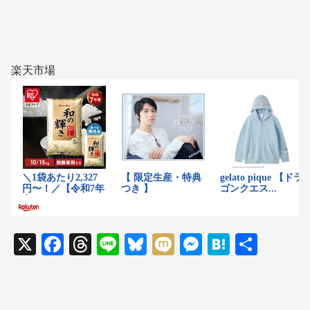
楽天市場
X
F
T
Li
Bl
M
M
H
共
a
hr
n
u
ixi
e
at
有
c
e
e
e
ss
e