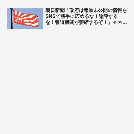
してるな高市政権」「『64法案』と
朝日新聞「政府は報道未公開の情報を
いうのに中国が文句言ってきそうｗ」
SNSで勝手に広めるな！論評する
な！報道機関が萎縮するぞ！」➾ ネッ
ト「何で萎縮することになるん？w」
「印象操作、世論操作記事が書けなく
なるだろ！ってか？w」