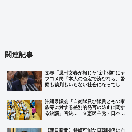
関連記事
文春「週刊文春が報じた“新証拠”にヤ
フコメ民『本人の否定で済むなら、警
察も裁判もいらない社会になってしま
う』」➾ ネット「ヤフコメ民を取り上
げてわざわざ記事にしなくていいよ。
沖縄県議会「自衛隊及び隊員とその家
要するにもう何もないんやな？」
族等に対する差別的発言の防止に関す
る決議」否決… 立憲民主党・日本共
産党などが反対、公明党4人が退席
➾ ネット「これを否決するってスゲー
【朝日新聞】持続可能な日韓関係に向
な、沖縄県議会…」