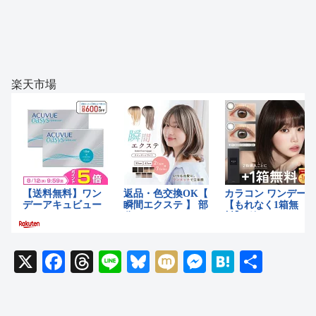
楽天市場
X
F
T
Li
Bl
M
M
H
共
a
hr
n
u
ixi
e
at
有
c
e
e
e
ss
e