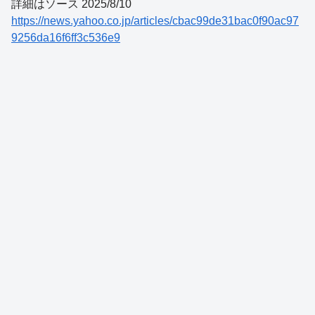
詳細はソース 2025/8/10
https://news.yahoo.co.jp/articles/cbac99de31bac0f90ac97
9256da16f6ff3c536e9