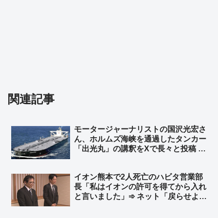
関連記事
モータージャーナリストの国沢光宏さ
ん、ホルムズ海峡を通過したタンカー
「出光丸」の講釈をXで長々と投稿 ➾
VLCC（超大型原油タンカー）の乗船
員「VLCC乗りだけど、全部間違って
イオン熊本で2人死亡のハビタ営業部
て草」➾ ネット「門外漢の妄想を実名
長「私はイオンの許可を得てから入れ
で堂々と開陳できる勇気よ…」
と言いました」➾ ネット「戻らせよう
と指示を出した事実は変わらんだろ」
「普通は余震を考えるだろ、戻るよう