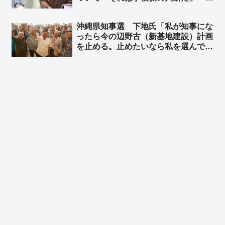
ット「抗議船の無法者を長年黙認して
きたのはテメーだろーがよ！」
沖縄県知事選 下地氏「私が知事にな
ったら今の辺野古（新基地建設）計画
を止める。止めたいなら私を選んでほ
しい」➾ ネット「オール沖縄は応援し
てやれｗ」「玉城デニーに愛想つかせ
た票が古謝に行かないようにする工作
かな？」「デニー陣営、右往左往
ww」