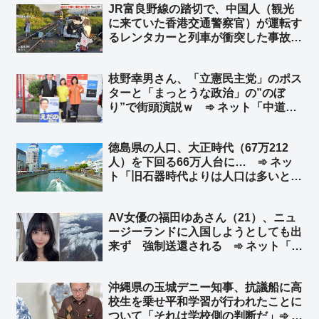
JR富良野線の踏切で、中国人（観光
に言う時点で思慮がないのだよ」
に来ていた香港交通警察官）が運転す
るレンタカーと列車が衝突した事故
に、中国メディア「日本の富良野で、
列車のブレーキが間に合わなかったせ
枝野幸男さん、「立憲民主党」のポス
いで中国人が乗った車に衝突」と報
ターと「まっとうな政治」の”のぼ
道 ➾ ネット「『来週には帰国』って
り”で街頭演説ｗ ➾ ネット「中道改
どういうことだよ」
革連合から選挙出ていませんでした
か？ｗ」「”まっとう”の使用例が一般
徳島県の人口、大正時代（67万212
人とは違うようです」
人）を下回る66万人台に… ➾ ネッ
ト「旧石器時代よりは人口は多いと思
う」「魅力的な県だけどな徳島県」
「徳島は魚も美味いし地鶏の『阿波尾
AV女優の福田ゆあさん（21）、ニュ
鶏（あわおどり）』も美味いぞ？ 一
ージーランドに入国しようとしても出
度行ってみな」
来ず 強制送還される ➾ ネット「よ
く見破ったな、ニュージーランドの入
管」
沖縄県の玉城デニー知事、抗議船に高
校生を乗せ平和学習が行われたことに
ついて「それは学校側の判断だ」➾ ネ