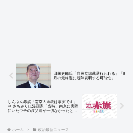
田﨑史郎氏「自民党総裁選行われる」「8
月の最終週に退陣表明する可能性」
しんぶん赤旗「南京大虐殺は事実です」
⇒ さちみりほ漫画家「当時、南京に実際
にいたウチの叔父達が一切なかったと証
言し、数字や写真の捏造、中帰連（※中
国帰還者連絡会）の偽証も次々暴かれて
るのに、事実派はただ「事実だ」とだけ
繰り返すだけ」
ホーム
政治最新ニュース