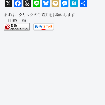
X
F
T
Li
Bl
M
M
H
共
a
hr
n
u
ixi
e
at
有
まずは、クリックのご協力をお願いします
c
e
e
e
ss
e
↓↓↓m(__)m
e
a
sk
e
n
b
d
y
n
a
o
s
g
o
er
k