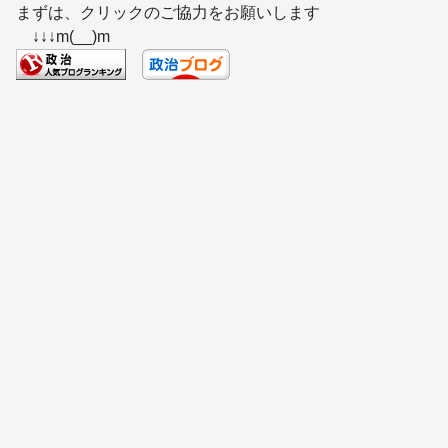
まずは、クリックのご協力をお願いします
c
e
e
e
ss
e
↓↓↓m(__)m
e
a
sk
e
n
b
d
y
n
a
o
s
g
o
er
k