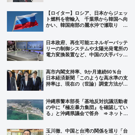
せるには消費税が一番効く！』という
ことを中国はよく知っている」
【ロイター】ロシア、日本からジェッ
ト燃料を密輸入 千葉県から韓国へ向
かい、韓国南部の麗水沖で瀬取り ➾
ネット「『外国軍機への燃料給油も戦
争加担行為だーーー！』の左翼さん、
日本政府、再生可能エネルギーバッテ
これは全力でスルーするもよう」
リーの制御システムや太陽光発電所の
電力変換装置など、中国の大手バッテ
リー企業にサイバーセキュリティ認証
で「不合格」 日本市場から排除へ
高市内閣支持率、9か月連続60％台
ファーウェイ、サングロウ、BYD、
日本経済新聞「このような高水準の支
CATL…など
持率は、現在の（世論）調査方法が導
入された2002年以降、例がない」➾
ネット「文春砲とは一体何だったのか
沖縄県警本部長「基地反対抗議活動者
ｗｗ」「野党の皆さんのおかげです
の中に『極左暴力集団』を確認してい
❤」
る」と沖縄県議会で答弁 ➾ ネット
「国民みんな知ってた」「そんな所に
高校生を研修と称して送り込む学校が
玉川徹、中国と台湾の関係を巡り「台
あるらしい」