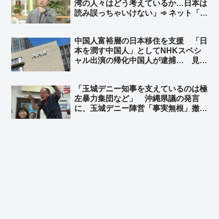
湾の人々はどう考えているか…日本は
読み誤っちゃいけない」➾ ネット「日
本人がどう考えてるのか、いつも読み
誤りまくってる玉川さんが？w」「じ
中国人富裕層の日本移住を支援 「日
ゃあ台湾に取材に行けよ、まあ外省人
本を潤す中国人」としてNHKスペシ
ばかり取材するだろうけど」
ャル出演の帰化中国人が逮捕… 見逃
しサービス配信停止 ➾ ネット「日本
を無茶苦茶にしてくれる中国人を宣伝
「玉城デニー知事を支えているのは極
してあげてたわけだな？」
左暴力集団など」 沖縄県議の発言
に、玉城デニー陣営「事実無根」撤回
求め抗議 ➾ ネット「本当じゃない？
公安に聞けばいいじゃんww」「みん
な知ってるけど言っちゃ駄目なことな
の？」