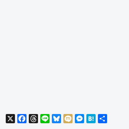
X
F
T
Li
Bl
M
M
H
共
a
hr
n
u
ixi
e
at
有