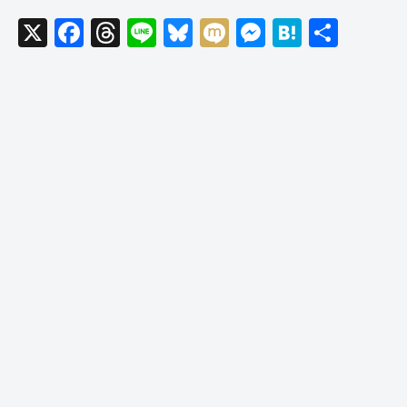
X
F
T
Li
Bl
M
M
H
共
a
hr
n
u
ixi
e
at
有
c
e
e
e
ss
e
e
a
sk
e
n
b
d
y
n
a
o
s
g
o
er
k