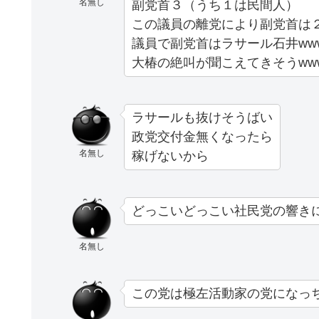
名無し
副党首３（うち１は民間人）
この議員の離党により副党首は
議員で副党首はラサール石井ww
大椿の絶叫が聞こえてきそうww
ラサールも抜けそうばい
政党交付金無くなったら
名無し
稼げないから
どっこいどっこい社民党の響き
名無し
この党は極左活動家の党になっ