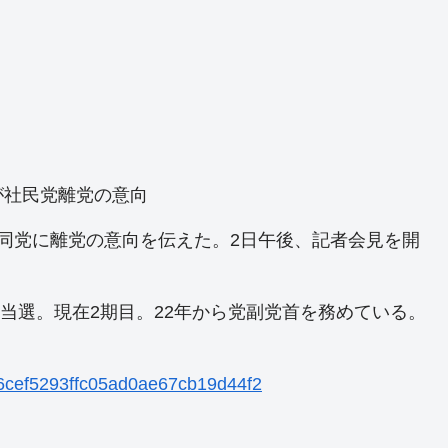
が社民党離党の意向
同党に離党の意向を伝えた。2日午後、記者会見を開
初当選。現在2期目。22年から党副党首を務めている。
376cef5293ffc05ad0ae67cb19d44f2