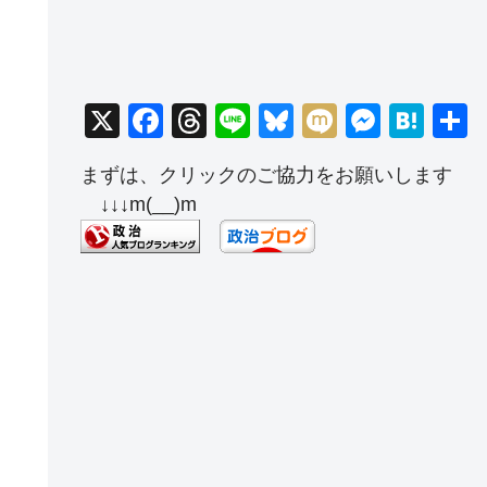
X
F
T
Li
Bl
M
M
H
a
hr
n
u
ixi
e
at
まずは、クリックのご協力をお願いします
c
e
e
e
ss
e
↓↓↓m(__)m
e
a
sk
e
n
b
d
y
n
a
o
s
g
o
er
k