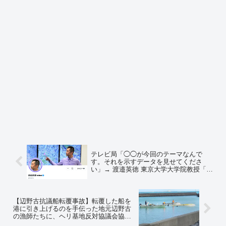
テレビ局「◯◯が今回のテーマなんで
す。それを示すデータを見せてくださ
い」→ 渡邉英徳 東京大学大学院教授「デ
ータから考えると◯◯とは言えないで
す」→ テレビ局「そうですか、使わない
かも知れません」→ 渡邉英徳氏「結論あ
りきの番組制作…」
【辺野古抗議船転覆事故】転覆した船を
港に引き上げるのを手伝った地元辺野古
の漁師たちに、ヘリ基地反対協議会協側
から謝罪や挨拶など、一切無し… ➾ 今野