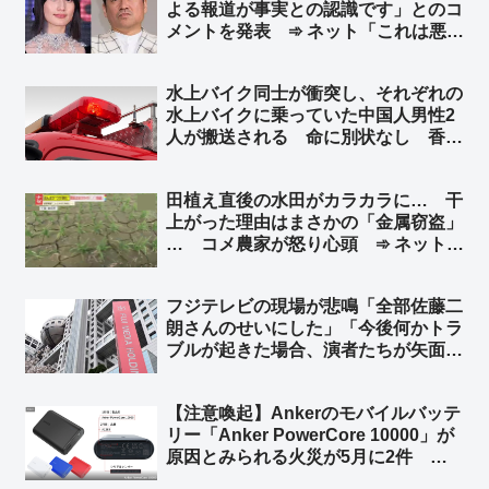
よる報道が事実との認識です」とのコ
メントを発表 ➾ ネット「これは悪手
だな… フジが後に『間違ってた』っ
て公表したらどうする？」
水上バイク同士が衝突し、それぞれの
水上バイクに乗っていた中国人男性2
人が搬送される 命に別状なし 香川
県今治市沖 ➾ ネット「また中国人が
日本の行政リソースを無駄遣いして
田植え直後の水田がカラカラに… 干
る」「特殊小型船舶の免許持ってるか
上がった理由はまさかの「金属窃盗」
も調べろ」
… コメ農家が怒り心頭 ➾ ネット
「日本政府、日本国民はいつまで我慢
すればいいのかね」
フジテレビの現場が悲鳴「全部佐藤二
朗さんのせいにした」「今後何かトラ
ブルが起きた場合、演者たちが矢面に
立たされる。これでは出演依頼を受け
てもらえない」➾ ネット「フジはこれ
【注意喚起】Ankerのモバイルバッテ
から渡邊渚と橋本愛だけを使ってドラ
リー「Anker PowerCore 10000」が
マ作ればいいやん」
原因とみられる火災が5月に2件 消
費者庁が注意を呼びかけ ➾ ネット