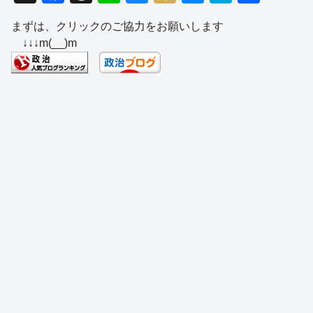
a
hr
n
u
ixi
e
at
有
まずは、クリックのご協力をお願いします
c
e
e
e
ss
e
↓↓↓m(__)m
e
a
sk
e
n
b
d
y
n
a
o
s
g
o
er
k