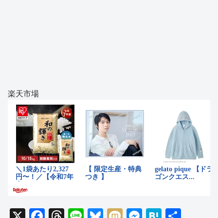
楽天市場
X
F
T
Li
Bl
M
M
H
共