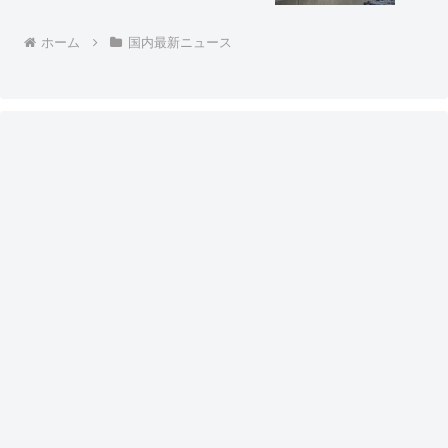
忍氏「人として最低限の礼節とマナーが
あれば、地元とここまで揉めないのでは
ないでしょうか」
ホーム
国内最新ニュース