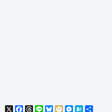
X
F
T
Li
Bl
M
M
H
共