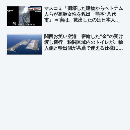
「やっぱり中国製のバッテリーはあか
マスコミ「倒壊した建物からベトナム
んな」「Amazonのベストセラーだっ
人らが高齢女性を救出 熊本･八代
たから相当買ってる人多いと思う」
市」 ➾ 実は、救出したのは日本人た
ち4人だった「ベトナム人にカメラを
回すなと言ったのに動画を撮ってい
関西お笑い空港 密輸した”金”の受け
た」「ベトナム人が手伝ったのは事実
渡し横行 税関区域内のトイレが、輸
だけど､瓦礫の下から救出したのは日
入側と輸出側が共通で使える仕様に ➾
本人4人です」
ネット「覚せい剤も密輸し放題だな」
「カルロス・ゴーンに逃亡を許したセ
キュリティの甘さは健在だ」