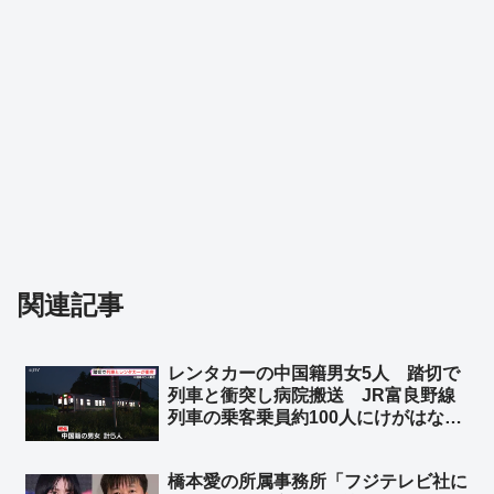
関連記事
レンタカーの中国籍男女5人 踏切で
列車と衝突し病院搬送 JR富良野線
列車の乗客乗員約100人にけがはな
し 北海道上富良野町 ➾ ネット「こ
れは退院後、本国へトンズラですね」
橋本愛の所属事務所「フジテレビ社に