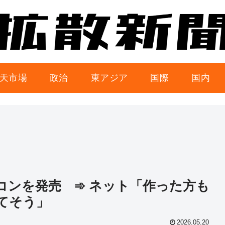
天市場
政治
東アジア
国際
国内
コンを発売 ➾ ネット「作った方も
てそう」
2026.05.20