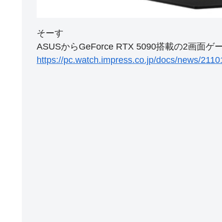
そーす
ASUSからGeForce RTX 5090搭載の2画
https://pc.watch.impress.co.jp/docs/news/2110