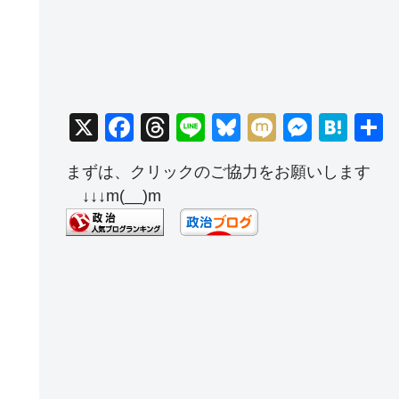
X
F
T
Li
Bl
M
M
H
a
hr
n
u
ixi
e
at
まずは、クリックのご協力をお願いします
c
e
e
e
ss
e
↓↓↓m(__)m
e
a
sk
e
n
b
d
y
n
a
o
s
g
o
er
k