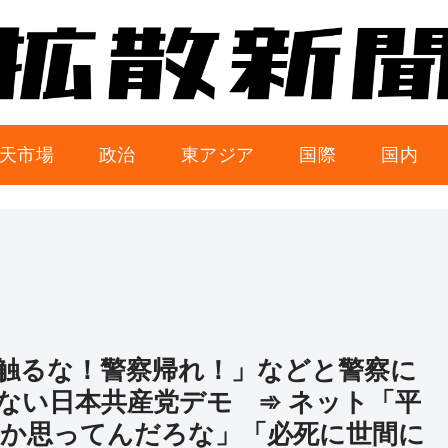
天市場
政治
東アジア
国際
国内
触るな！警察帰れ！」などと警察に
ない日本共産党デモ ➾ ネット「平
か思ってんだろな」「必死に世間に