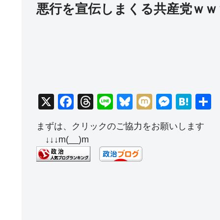
悪行を宣伝しまくる共産党ｗｗ
X
F
T
Li
Bl
M
M
H
a
hr
n
u
ixi
e
at
まずは、クリックのご協力をお願いします
c
e
e
e
ss
e
↓↓↓m(__)m
e
a
sk
e
n
b
d
y
n
a
o
s
g
o
er
k