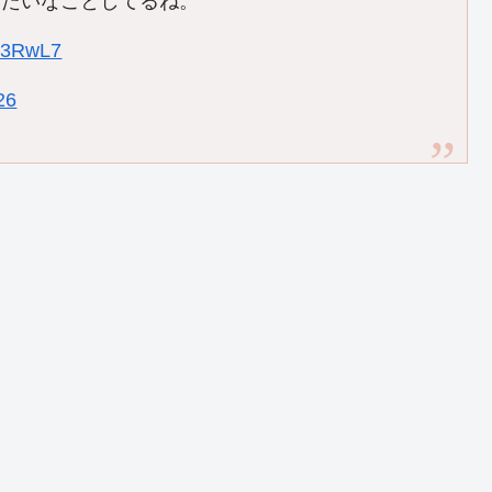
みたいなことしてるね。
Ct3RwL7
26