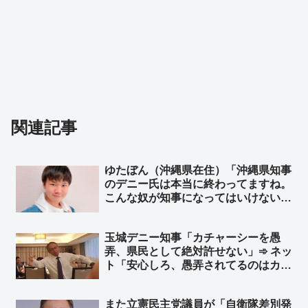
関連記事
ゆたぼん（沖縄県在住）「沖縄県知事
のデニー氏は本当に終わってますね。
こんな奴が知事になってはいけない」
➾ ネット「いっつも我々の気持ち代弁
してくれる17才だと？」
玉城デニー知事「カチャーシーを愚
弄、県民として絶対許せない」➾ ネッ
ト「安心しろ、愚弄されてるのはカチ
ャーシーじゃなく、コロナ禍で沖縄の
医療現場逼迫中に中国に行って宴会で
また立憲民主党議員が「自衛隊差別発
踊ってたお前が愚弄されてるんだ、玉