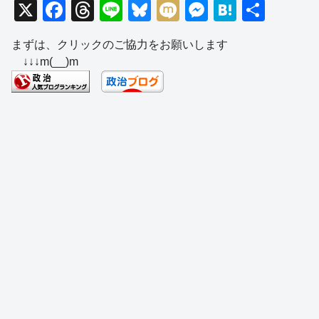
X
F
T
Li
Bl
M
M
H
共
a
hr
n
u
ixi
e
at
有
まずは、クリックのご協力をお願いします
c
e
e
e
ss
e
↓↓↓m(__)m
e
a
sk
e
n
b
d
y
n
a
o
s
g
o
er
k