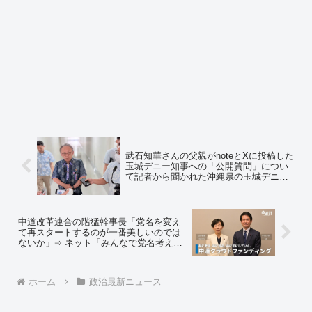
武石知華さんの父親がnoteとXに投稿した
玉城デニー知事への「公開質問」につい
て記者から聞かれた沖縄県の玉城デニー
知事「見ていないが、質問があるとは聞
いた」➾ ネット「いや、見ろよ」「県議
会で安和桟橋の事故時の動画を観ないの
と同じ事をやってる」
中道改革連合の階猛幹事長「党名を変え
て再スタートするのが一番美しいのでは
ないか」➾ ネット「みんなで党名考えて
あげようぜw」
ホーム
政治最新ニュース