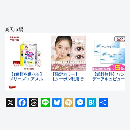
楽天市場
X
F
T
Li
Bl
M
M
H
共
a
hr
n
u
ixi
e
at
有
c
e
e
e
ss
e