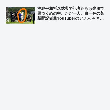
新聞を信じて北へ渡って朝日新聞を恨
沖縄平和祈念式典で記者たちも喪服で
んでる人もいるんだぞ」
黒づくめの中、ただ一人、白一色の某
新聞記者兼YouTuberのアノ人 ➾ ネッ
ト「TPOすらわからないから迷惑系ジ
ャーナリストなのですw」