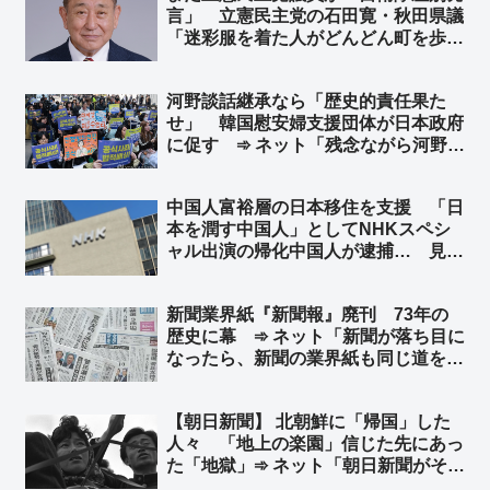
言」 立憲民主党の石田寛・秋田県議
城」「主語拡大論法は毎回同じだな
「迷彩服を着た人がどんどん町を歩く
w」
ようになれば観光にも影響する」➾ ネ
ット「海外では街中で普通に見るけ
河野談話継承なら「歴史的責任果た
ど？」「軍人をリスペクトする国々か
せ」 韓国慰安婦支援団体が日本政府
ら観光に来てるんだぞ！！」
に促す ➾ ネット「残念ながら河野談
話は継承してないんだわｗ 安倍政権
で上書きされたんだわｗ」
中国人富裕層の日本移住を支援 「日
本を潤す中国人」としてNHKスペシ
ャル出演の帰化中国人が逮捕… 見逃
しサービス配信停止 ➾ ネット「日本
を無茶苦茶にしてくれる中国人を宣伝
新聞業界紙『新聞報』廃刊 73年の
してあげてたわけだな？」
歴史に幕 ➾ ネット「新聞が落ち目に
なったら、新聞の業界紙も同じ道を辿
るよね」
【朝日新聞】 北朝鮮に「帰国」した
人々 「地上の楽園」信じた先にあっ
た「地獄」➾ ネット「朝日新聞がそれ
を言うか」「なんで他人事？… 朝日