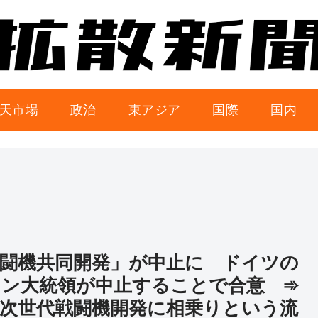
天市場
政治
東アジア
国際
国内
闘機共同開発」が中止に ドイツの
ン大統領が中止することで合意 ➾
次世代戦闘機開発に相乗りという流