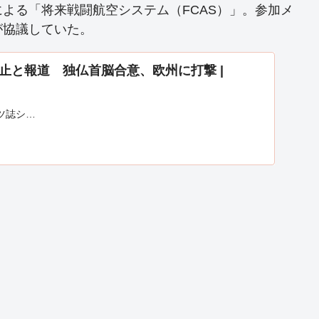
よる「将来戦闘航空システム（FCAS）」。参加メ
が協議していた。
止と報道 独仏首脳合意、欧州に打撃 |
ツ誌シ…