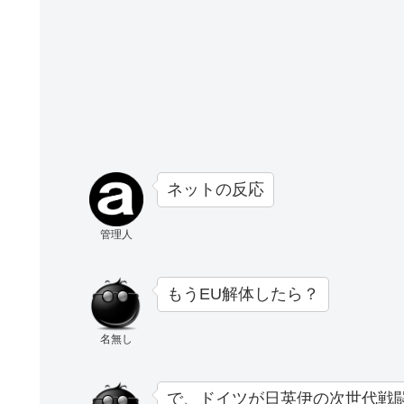
ネットの反応
管理人
もうEU解体したら？
名無し
で、ドイツが日英伊の次世代戦