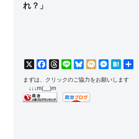
れ？」
X
F
T
Li
Bl
M
M
H
a
hr
n
u
ixi
e
at
まずは、クリックのご協力をお願いします
c
e
e
e
ss
e
↓↓↓m(__)m
e
a
sk
e
n
b
d
y
n
a
o
s
g
o
er
k