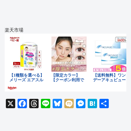
楽天市場
X
F
T
Li
Bl
M
M
H
共
a
hr
n
u
ixi
e
at
有
c
e
e
e
ss
e