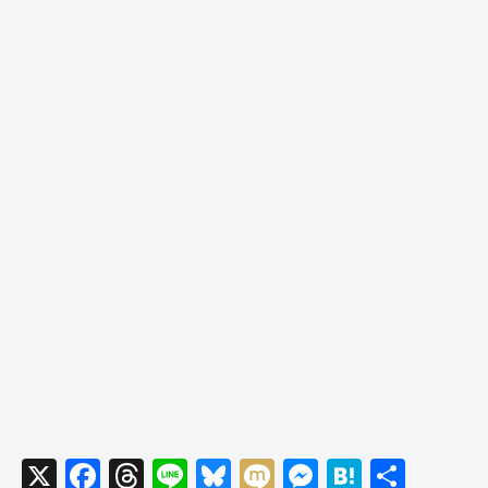
X
F
T
Li
Bl
M
M
H
共