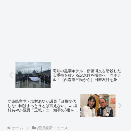
高知の黒潮ホテル、伊藤博文を暗殺した
安重根を称える記念碑を撤去へ 同ホテ
ル「（西森潮三氏から）日韓友好を象徴
する碑との説明を受けていた」➾ ネット
「安倍晋三元首相を暗殺した山上徹也を
称える記念碑と同義だからな」
立憲民主党・塩村あやか議員「政権交代
しない国はまっとうとは言えない」→ 塩
村あやか議員「玉城デニー知事の3選を支
持します！」➾ ネット「まっとうな野党
がないから政権交代しない、まっとうじ
ゃない野党が推薦する知事なんか交代だ
な」
ホーム
経済最新ニュース