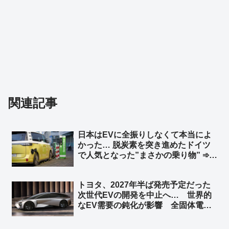
関連記事
日本はEVに全振りしなくて本当によ
かった… 脱炭素を突き進めたドイツ
で人気となった”まさかの乗り物” ➾
ネット「地球温暖化も二酸化炭素犯人
説もSDGsもみんな環境詐欺です」
トヨタ、2027年半ば発売予定だった
次世代EVの開発を中止へ… 世界的
なEV需要の鈍化が影響 全固体電池
など先端技術の開発は継続 ➾ ネット
「このデザインでハイブリッド車を生