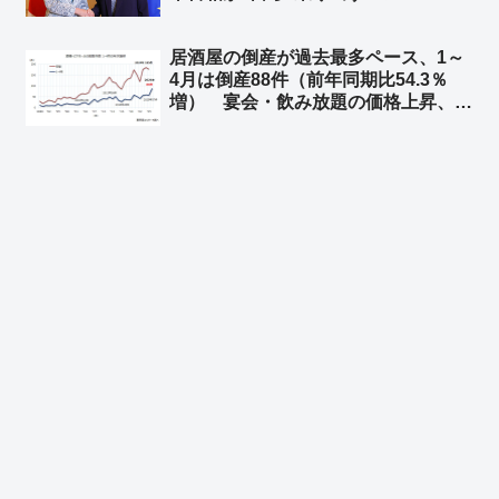
相に高市首相「両国の経済協力を象徴
するランドマークとなることを願う」
居酒屋の倒産が過去最多ペース、1～
総延長は3,666メートル 総工費135
4月は倒産88件（前年同期比54.3％
億ユーロ（約2兆5,100億円）
増） 宴会・飲み放題の価格上昇、客
離れ誘発も ➾ ネット「4か月で全国
で88件って… 少なくね？」「居酒
屋乱立しすぎ マズい居酒屋チェーン
多すぎ」