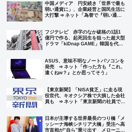
中国メディア 円安続き「世界で最も
産すればバカ売れ間違いなし」
弱い通貨に」、企業経営と国民生活に
大打撃 ➾ ネット「為替で『弱い通
貨』と言ってる時点でバカ」「言って
ることが日本の左翼と同じだなw 要す
フジテレビ 赤字のなか破格の1話1
るに経済オンチ」
億円で作る、起死回生を狙った超大型
ドラマ「kiDnap GAME」韓国を代表
する人気俳優イ・ジュンギや台湾の人
気女優アリス・クー、香港からは人気
ASUS、意味不明なノートパソコンを
ボーイズグループ起用 ➾ ネット「フ
発売 ➾ ネット「作った方も『これ、
ジの凋落を象徴するようなキャスト
違くねw？』とか思ってそう」
w」
【東京新聞】「NISA貧乏」に走る現
役世代、キオクシア株で大損した会社
員も ➾ ネット「東京新聞の社員で損
した奴がいるんだろうなww」「じゃ
あ今こそキオクシア買い時だろ」
日本が主導する世界最長のつり橋「メ
ッシーナ海峡シチリア大橋」受注へ高
市首相が“自ら”乗り出す メローニ首