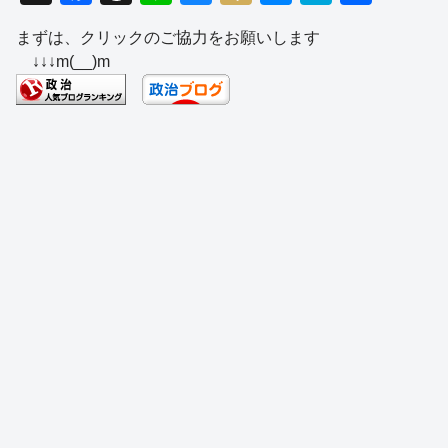
a
hr
n
u
ixi
e
at
有
まずは、クリックのご協力をお願いします
c
e
e
e
ss
e
↓↓↓m(__)m
e
a
sk
e
n
b
d
y
n
a
o
s
g
o
er
k