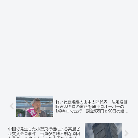
れいわ新選組の山本太郎代表 法定速度
時速80キロの道路を69キロオーバーの
149キロで走行 罰金9万円と90日の運転
免許停止処分 ➾ ネット「昨年10月のス
ピード違反がいまごろ？」「TBS 苦渋の
報道ww」
中国で発生した小型飛行機による高層ビ
ル突入テロ事件 当局が意味不明な原因