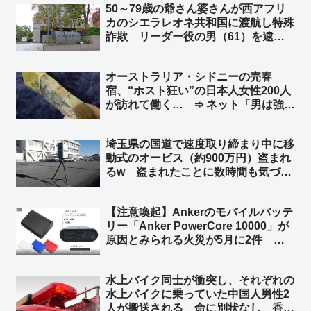
50～79歳の爺さん婆さんが西アフリ
から渡邊渚と橋本愛だけを使ってドラ
カのシエラレオネ共和国に渡航し特殊
マ作ればいいやん」
詐欺 リーダー役の男（61）を逮
捕 兵庫県警 ➾ ネット「79歳で西
アフリカから詐欺電話かけるって壮絶
オーストラリア・シドニーの売春
な人生だな」
宿、“ホスト狂い”の日本人女性200人
が訪れて働く… ➾ ネット「男は強
盗、女は立ちんぼ… これって典型的
な後進国の姿だよね？」
埼玉県の国道で速度取り締まり中に移
動式のオービス（約900万円）盗まれ
るw 盗まれたことに数時間も気づか
ずw ➾ ネット「埼玉県と埼玉県警なら
驚かない」「室外機、給湯器が盗まれ
【注意喚起】Ankerのモバイルバッテ
ないよう注意呼びかけの埼玉県警がこ
リー「Anker PowerCore 10000」が
れw」
原因とみられる火災が5月に2件 消
費者庁が注意を呼びかけ ➾ ネット
「やっぱり中国製のバッテリーはあか
水上バイク同士が衝突し、それぞれの
んな」「Amazonのベストセラーだっ
水上バイクに乗っていた中国人男性2
たから相当買ってる人多いと思う」
人が搬送される 命に別状なし 香川