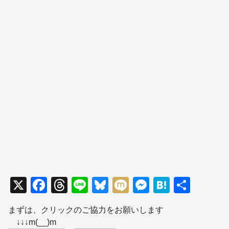
X
F
T
Li
Bl
M
M
H
共
a
hr
n
u
ixi
e
at
有
まずは、クリックのご協力をお願いします
c
e
e
e
ss
e
↓↓↓m(__)m