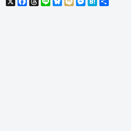
X
F
T
Li
Bl
M
M
H
共
a
hr
n
u
ixi
e
at
有
c
e
e
e
ss
e
e
a
sk
e
n
b
d
y
n
a
o
s
g
o
er
k