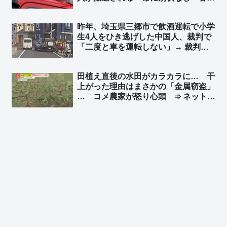
県今治市沖 ➾ ネット「また中国人が
日本の行政リソースを無駄遣いして
昨年、埼玉県三郷市で飲酒運転で小学
る」「特殊小型船舶の免許持ってるか
生4人をひき逃げした中国人、裁判で
も調べろ」
「二度と車を運転しない」→ 裁判所
「よしっ！反省している！」執行猶予
判決 → 半年後… 無免許運転で逮捕 ➾
田植え直後の水田がカラカラに… 干
ネット「どんだけ性善説だよ… 頭の
上がった理由はまさかの「金属窃盗」
中タンポポが詰まってるんか」
… コメ農家が怒り心頭 ➾ ネット
「日本政府、日本国民はいつまで我慢
すればいいのかね」