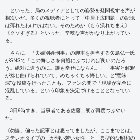
といった、局のメディアとしての姿勢を疑問視する声が
相次いだ。多くの視聴者にとって「中居正広問題」の記憶
は薄れたわけではない。そのためか《もう潰れちまえ》
《クソすぎる》といった、辛辣な声がかなり上がってい
る。
さらに、『夫婦別姓刑事』の脚本を担当する矢島弘一氏
がSNSで「この悔しさを何処にぶつければ良いのだろ
う。絶対に違うのに。誰も幸せにならん。」「事実と解釈
が捻じ曲げられていて、めちゃくちゃ悔しい」と“意味
深”な投稿を行ったことも、ファンの間で「現場が完全に
混乱している」という印象を決定づけることとなってい
る。
3日9時すぎ、当事者である佐藤二朗が再度つぶやい
た。
《勿論、偏った記事とは思ってましたが、ここまでとは。
ステレオタイプの「か弱い若い女性」と「典型的な昭和の