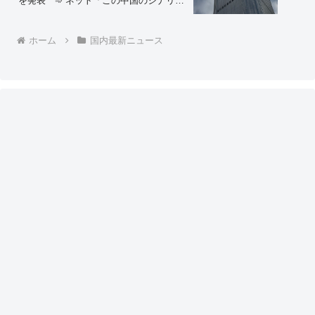
を発表 ➾ ネット「この中国のシナリオ
を真顔で受け止める様になったら頭パだ
よな…」「察しろと言いたげな記事だな
w」
ホーム
国内最新ニュース