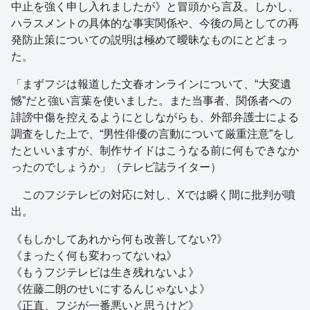
中止を強く申し入れましたが》と冒頭から言及。しかし、
ハラスメントの具体的な事実関係や、今後の局としての再
発防止策についての説明は極めて曖昧なものにとどまっ
た。
「まずフジは報道した文春オンラインについて、“大変遺
憾”だと強い言葉を使いました。また当事者、関係者への
誹謗中傷を控えるようにとしながらも、外部弁護士による
調査をした上で、“男性俳優の言動について厳重注意”をし
たといいますが、制作サイドはこうなる前に何もできなか
ったのでしょうか」（テレビ誌ライター）
このフジテレビの対応に対し、Xでは瞬く間に批判が噴
出。
《もしかしてあれから何も改善してない?》
《まったく何も変わってないね》
《もうフジテレビは生き残れないよ》
《佐藤二朗のせいにするんじゃないよ》
《正直、フジが一番悪いと思うけど》