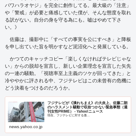
パワハラオヤジ」を完全に創作してる。最大級の「注意」
や「警戒」が必要と痛感していた僕が、そんな態度を取れ
る訳がない。自分の身を守る為にも。嘘はやめて下さ
い。》
佐藤は、撮影中に「すべての事実を公にすべき」と降板
を申し出ていた旨を明かすなど泥沼化へと発展している。
かつてのキャッチコピー「楽しくなければテレビじゃな
い」からの脱却を宣言し、新しい企業理念を宣言した矢先
の一連の騒動。「視聴率至上主義のツケが回ってきた」と
冷ややかに評される中、フジテレビはこの未曾有の危機に
どう決着をつけるのだろうか。
フジテレビが《潰れちまえ》の大炎上、佐藤二朗
のハラスメント騒動で収拾つかない緊急事態（週
刊女性PRIME） - Yahoo!ニュース
現在、フジテレビに対する激…
news.yahoo.co.jp