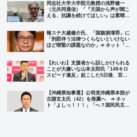
同志社大学大学院元教授の浅野健一
らと徒党を組むのは悪手だと思う
（元共同通信）「『天国から声が聞こ
ぞ？」
える、抗議を続けてほしい』は素晴ら
しい投稿」➾ 浅野健一「親であっても
娘の意思を代弁すべきではない」「た
報ステ大越健介氏、「国旗損壊罪」に
とえ親子でも別人格」と武石知華さん
「刑罰伴う法律つくらないといけない
の遺族の投稿を批判するダブスタ
ほど喫緊の課題なのか」➾ ネット「喫
緊の課題じゃないと法律つくったらい
かんのけ？」「喫緊でもないからサラ
【れいわ】支援者から話しかけられる
ッと決めていいだろ」
ことが大嫌いな山本太郎氏「149キロ
スピード違反」起こした5日後、宮崎
でもサーフィンを“おかわり”… レン
タカー代はちゃっかり党費精算 ➾ ネ
【沖縄県知事選】公明党沖縄県本部が
ット「こんな奴に心酔していた信者は
古謝玄太氏（42）を推薦へ ➾ ネッ
いま何を想う？ｗ」
ト「よしっ！！！」「へ？国民民主に
続いて公明？追い風吹いてきたね！頑
張れ古謝玄太！打倒デニー！！」