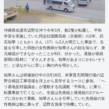
沖縄県名護市辺野古沖で今年3月、船2隻が転覆し、平和
学習を実施していた同志社国際高校（京都府）の2年、武
石知華（ともか）さん（17）ら2人が死亡した事故で、生
徒を引率した同校の女性教師が知華さんの顔を知らず、身
元確認ができなかったことが6日、分かった。遺族が産経
新聞の取材に「ずさんすぎる。知華があまりにかわいそう
だ」と涙ながらに苦しい胸の内を明かした。
知華さんは研修旅行中の3月16日、米軍普天間飛行場の辺
野古移設工事現場を洋上から見学するコースに参加。「ヘ
リ基地反対協議会」が運航する抗議船「平和丸」に乗り、
転覆事故で亡くなった。生徒は先発組と後発組の2グルー
プに分かれて乗船。知華さんらを引率していた先発組の女
性教師は船に乗らず、辺野古漁港で待機していた。