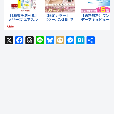
X
F
T
Li
Bl
M
M
H
共
a
hr
n
u
ixi
e
at
有
c
e
e
e
ss
e
e
a
sk
e
n
b
d
y
n
a
o
s
g
o
er
k