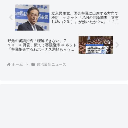
立憲民主党、国会審議に出席する方向で
検討 ➾ ネット「JNNの世論調査『立憲
1.4%（2.0↓）』が効いたか？w」「『先
生が迎えに来てくれないと学校へは行か
ない！』と言っていた登校拒否のガキ、
全然迎えに来てくれないので登校を決意
した？」
野党の審議拒否「理解できない」７
１％ ➾ 野党、慌てて審議復帰 ➾ ネット
「審議拒否するわボーナス満額もらうわ
で、野党への風当たりが強くなったから
なw」「これだから議員削減とか早くや
れとしか思わん」
ホーム
政治最新ニュース