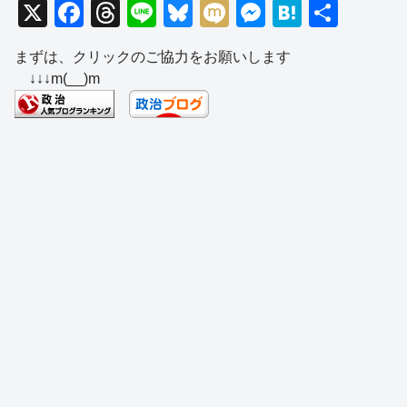
X
F
T
Li
Bl
M
M
H
共
a
hr
n
u
ixi
e
at
有
まずは、クリックのご協力をお願いします
c
e
e
e
ss
e
↓↓↓m(__)m
e
a
sk
e
n
b
d
y
n
a
o
s
g
o
er
k