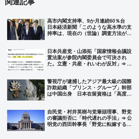
関連記事
高市内閣支持率、9か月連続60％台
日本経済新聞「このような高水準の支
持率は、現在の（世論）調査方法が導
入された2002年以降、例がない」➾
ネット「文春砲とは一体何だったのか
日本共産党・山添拓「国家情報会議設
ｗｗ」「野党の皆さんのおかげです
置法案が参院内閣委員会で可決され
❤」
た。立憲・共産・れいわが反対」➾ ネ
ット「立憲民主党と日本共産党とれい
わ新選組が反対したなら、それは日本
警視庁が逮捕したアジア最大級の国際
にとって良い法案」
詐欺組織「プリンス・グループ」幹部
は中国出身 日本在留資格は「高度専
門職」➾ ネット「世界的な詐欺を働い
てくれる『高度専門職』だったわけで
自民党・村井英樹与党筆頭理事、野党
ですね？ 法務省さんw」「岸田政権、
の審議拒否に「時代遅れの手法」➾ 公
公明党が政権にいた時ですね？」
明党の西田幹事長「野党に転嫁するの
か！」と批判 ➾ ネット「参政党や国
民民主は、こんな他責思考の左翼政党