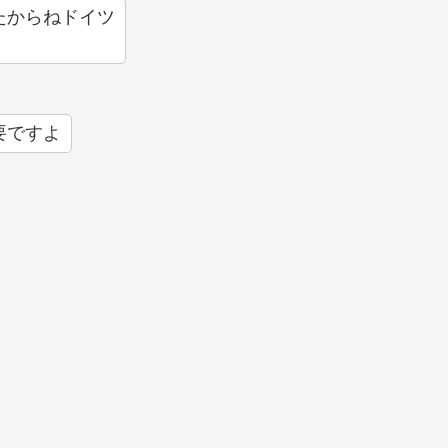
たからねドイツ
要ですよ