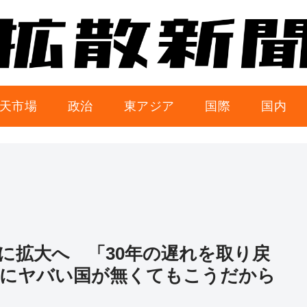
天市場
政治
東アジア
国際
国内
に拡大へ 「30年の遅れを取り戻
国にヤバい国が無くてもこうだから