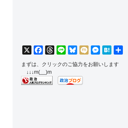
X
F
T
Li
Bl
M
M
H
a
hr
n
u
ixi
e
at
まずは、クリックのご協力をお願いします
c
e
e
e
ss
e
↓↓↓m(__)m
e
a
sk
e
n
b
d
y
n
a
o
s
g
o
er
k