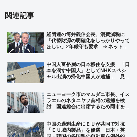
関連記事
経団連の筒井義信会長、消費減税に
「代替財源の明確化をしっかりやって
ほしい」2年厳守も要求 ➾ ネット
「減税になんで財源がいるんよ」「国
民選挙で選ばれた結果に、国民選挙で
中国人富裕層の日本移住を支援 「日
選ばれてもない経団連会長がえらそう
本を潤す中国人」としてNHKスペシ
に」
ャル出演の帰化中国人が逮捕… 見逃
しサービス配信停止 ➾ ネット「日本
を無茶苦茶にしてくれる中国人を宣伝
ニューヨーク市のマムダニ市長、イス
してあげてたわけだな？」
ラエルのネタニヤフ首相の逮捕を検
討 国連総会に出席するため同市を訪
れた時に逮捕 ➾ ネット「で、プーチ
ンにも逮捕状出てるけど、同じ事しな
中国の過剰生産にＥＵが共同で対抗
いよね？」
「ＥＵ域内製品」を優遇 日本・英
国・韓国の各国製の自動車を例外的に