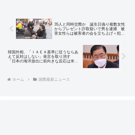
35人と同時交際か 誕生日偽り複数女性
からプレゼント詐取疑いで男を逮捕 被
害女性らは被害者の会を立ち上げ＜犯人
への突撃インタビュー動画あり＞～ネッ
トの反応「35人なんてよく名を憶えてい
られるものだな」
韓国外相、「ＩＡＥＡ基準に従うならあ
えて反対はしない」発言を取り消す
「日本の海洋放出に前向きな反応は米国
だけだ」～ネットの反応「韓国民への反
日媚び売りと、国際的恥辱との間で右往
左往してるな」
ホーム
国際最新ニュース