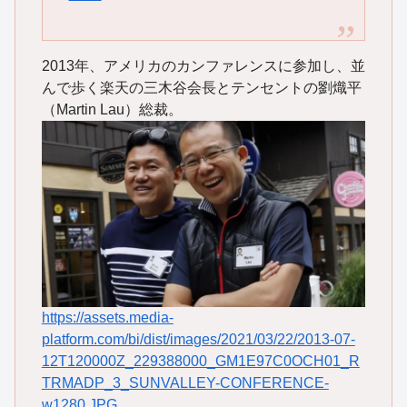
2013年、アメリカのカンファレンスに参加し、並
んで歩く楽天の三木谷会長とテンセントの劉熾平
（Martin Lau）総裁。
https://assets.media-
platform.com/bi/dist/images/2021/03/22/2013-07-
12T120000Z_229388000_GM1E97C0OCH01_R
TRMADP_3_SUNVALLEY-CONFERENCE-
w1280.JPG