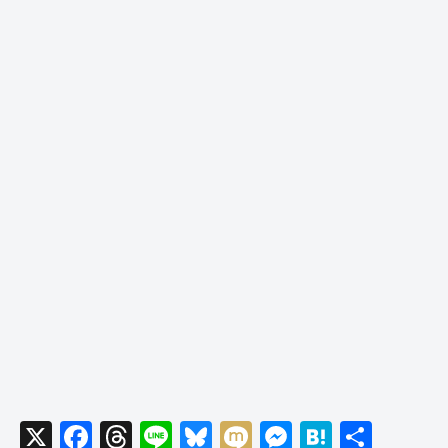
X
F
T
Li
Bl
M
M
H
共