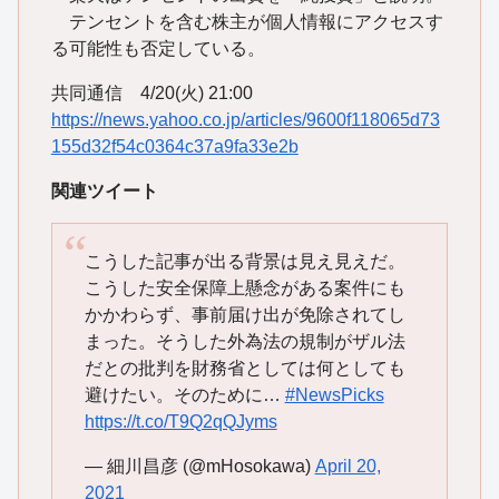
テンセントを含む株主が個人情報にアクセスす
る可能性も否定している。
共同通信 4/20(火) 21:00
https://news.yahoo.co.jp/articles/9600f118065d73
155d32f54c0364c37a9fa33e2b
関連ツイート
こうした記事が出る背景は見え見えだ。
こうした安全保障上懸念がある案件にも
かかわらず、事前届け出が免除されてし
まった。そうした外為法の規制がザル法
だとの批判を財務省としては何としても
避けたい。そのために…
#NewsPicks
https://t.co/T9Q2qQJyms
— 細川昌彦 (@mHosokawa)
April 20,
2021