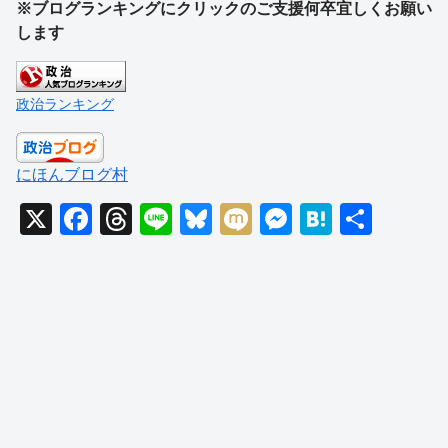
※ブログランキングにクリックのご支援何卒宜しくお願い
します
政治ランキング
にほんブログ村
X
F
T
Li
Bl
M
M
H
共
a
hr
n
u
ixi
e
at
有
c
e
e
e
ss
e
e
a
sk
e
n
b
d
y
n
a
o
s
g
o
er
k