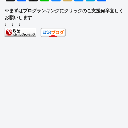
a
hr
n
u
ixi
e
at
有
※まずはブログランキングにクリックのご支援何卒宜しく
c
e
e
e
ss
e
お願いします
e
a
sk
e
n
↓ ↓ ↓
b
d
y
n
a
o
s
g
o
er
k