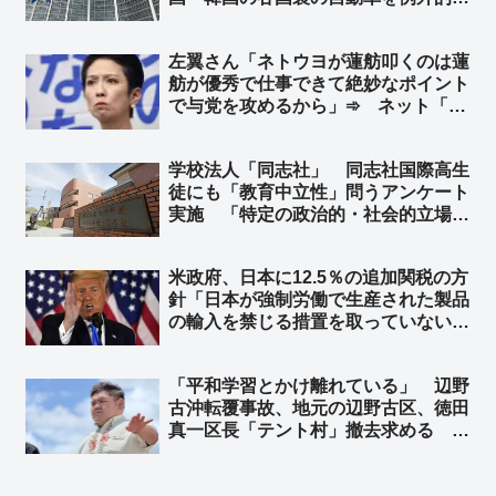
優遇対象 ➾ ネット「日本も相互主義
でＥＵを優遇しなきゃ！ そして中国
左翼さん「ネトウヨが蓮舫叩くのは蓮
を冷遇しなきゃ！」
舫が優秀で仕事できて絶妙なポイント
で与党を攻めるから」➾ ネット「面
白いからそのままの認識で居て欲しい
w」
学校法人「同志社」 同志社国際高生
徒にも「教育中立性」問うアンケート
実施 「特定の政治的・社会的立場を
支持する一方的な説明や発言を見聞き
したか」「政治的に見解の対立がある
米政府、日本に12.5％の追加関税の方
事柄について、異なる考え方も紹介し
針「日本が強制労働で生産された製品
たか」など21問
の輸入を禁じる措置を取っていない」
として ➾ ネット「中国製の太陽光パ
ネルのことですね？」「中国製品の輸
「平和学習とかけ離れている」 辺野
入を止めればいいのかな？」
古沖転覆事故、地元の辺野古区、徳田
真一区長「テント村」撤去求める ➾
ネット「辺野古反基地活動家らに地元
の人間はおらず、辺野古住民らから嫌