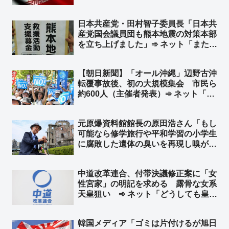
戦合意なんて知ったこっちゃねえし
な」
日本共産党・田村智子委員長「日本共
産党国会議員団も熊本地震の対策本部
を立ち上げました」➾ ネット「またア
レをやるのですね？ｗ」
【朝日新聞】「オール沖縄」辺野古沖
転覆事故後、初の大規模集会 市民ら
約600人（主催者発表）➾ ネット「じ
ゃあ60人くらい？」
元原爆資料館館長の原田浩さん「もし
可能なら修学旅行や平和学習の小学生
に腐敗した遺体の臭いを再現し嗅がせ
たい」➾ ネット「これが左翼が言う
『平和教育』、世間一般ではそれを
中道改革連合、付帯決議修正案に「女
『虐待』と言う」「こんなこと言い始
性宮家」の明記を求める 露骨な女系
めたら最後は核爆発を体験するしかな
天皇狙い ➾ ネット「どうしても皇
くなる」
統、ひいては日本を潰したいようです
ね」
韓国メディア「ゴミは片付けるが旭日