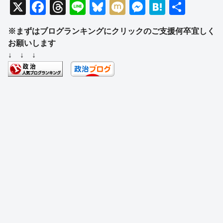
X
F
T
Li
Bl
M
M
H
共
a
hr
n
u
ixi
e
at
有
※まずはブログランキングにクリックのご支援何卒宜しく
c
e
e
e
ss
e
お願いします
e
a
sk
e
n
↓ ↓ ↓
b
d
y
n
a
o
s
g
o
er
k