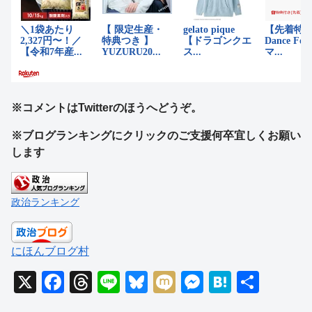
※コメントはTwitterのほうへどうぞ。
※ブログランキングにクリックのご支援何卒宜しくお願い
します
政治ランキング
にほんブログ村
X
F
T
Li
Bl
M
M
H
共
a
hr
n
u
ixi
e
at
有