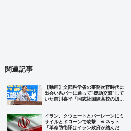
関連記事
【動画】文部科学省の事務次官時代に
出会い系バーに通って”援助交際”して
いた前川喜平「同志社国際高校の辺野
古での平和学習はもの凄く優れた学習
だ」➾ ネット「子どもが犠牲になる平
イラン、クウェートとバーレーンにミ
和教育が優れている筈がないだろ！」
サイルとドローンで攻撃 ➾ ネット
「革命防衛隊はイラン政府が結んだ停