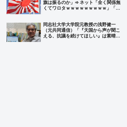
旗は振るのか」➾ ネット「全く関係無
くてワロタｗｗｗｗｗｗｗｗｗ」「旭
日旗は見えて朝日新聞の社旗は見えぬ
のか」
同志社大学大学院元教授の浅野健一
（元共同通信）「『天国から声が聞こ
える、抗議を続けてほしい』は素晴ら
しい投稿」➾ 浅野健一「親であっても
娘の意思を代弁すべきではない」「た
とえ親子でも別人格」と武石知華さん
の遺族の投稿を批判するダブスタ