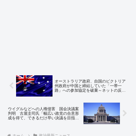
オーストラリア政府、自国のビクトリア
州政府が中国と締結していた「一帯一
路」への参加協定を破棄～ネットの反応
「オージー完全覚醒！」「あんなにズブ
ズブで一緒に反日やってたのにな、分か
らんもんだ」
ウイグルなどへの人権侵害 国会決議案
判明 古屋圭司氏「幅広い政党の合意形
成を得て、できるだけ早い決議を目指し
たい」～ネットの反応「国会決議の時に
反対や退席する議員をよく覚えておかな
いとな」
ホーム
政治最新ニュース