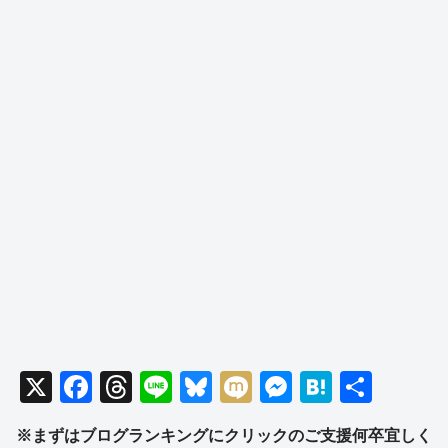
X
F
T
Li
Bl
M
M
H
共
a
hr
n
u
ixi
e
at
有
※まずはブログランキングにクリックのご支援何卒宜しく