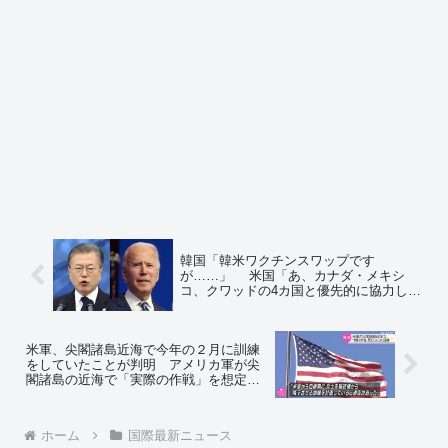
韓国「韓米ワクチンスワップです
が……」 米国「あ、カナダ・メキシ
コ、クワッドの4カ国と優先的に協力して
るんで」～ネットの反応「韓国にはワク
チンはなくてもＫ防疫があるじゃないか
ｗ」「思ったよりずっと冷遇されている
米軍、尖閣諸島近海で今年の２月に訓練
なｗ」
をしていたことが判明 アメリカ軍が尖
閣諸島の近海で「実際の作戦」を想定し
た訓練を行うのは極めて異例～ネットの
反応「どんどんやりたまえ」「尖閣諸島
上陸訓練してもいいよ？」
ホーム
国際最新ニュース