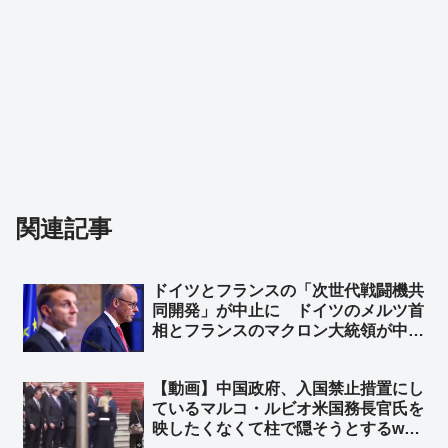
関連記事
ドイツとフランスの「次世代戦闘機共
同開発」が中止に ドイツのメルツ首
相とフランスのマクロン大統領が中止
することで合意 ➾ ネット「で、ドイ
ツが日英伊の次世代戦闘機開発に相乗
【動画】中国政府、入国禁止措置にし
りという流れ？」
ているマルコ・ルビオ米国務長官氏を
映したくなくて柱で隠そうとするw