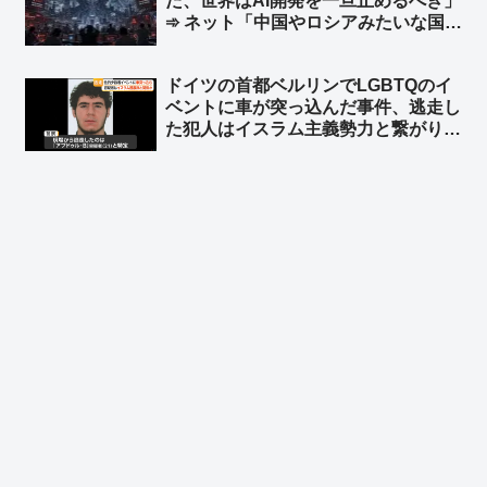
た、世界はAI開発を一旦止めるべき」
➾ ネット「中国やロシアみたいな国が
ある限り無理だな」「映画化まったな
し！」
ドイツの首都ベルリンでLGBTQのイ
ベントに車が突っ込んだ事件、逃走し
た犯人はイスラム主義勢力と繋がり
➾ ネット「左翼『差別主義者の右翼に
よる犯行だろ！』→ 『えっ？…イス
ラム…』→『……』←この展開だろ
ww」