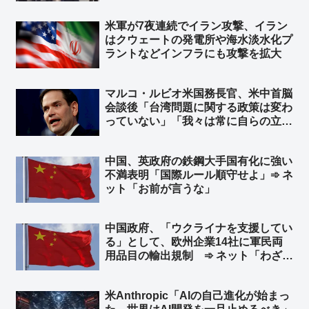
柱も合成の可能性w ➾ ネット「ルビオ
だけ会食時におかず一品減らされそう
米軍が7夜連続でイラン攻撃、イラン
w」
はクウェートの発電所や‌海水淡水化プ
ラントなどインフラにも攻撃を拡大
マルコ・ルビオ米国務長官、米中首脳
会談後「台湾問題に関する政策は変わ
っていない」「我々は常に自らの立場
を明確にしている」と発言 台湾外交
部長が米国に謝意 ➾ ネット「日本の
中国、英政府の鉄鋼大手国有化に強い
マスゴミさんによると、米中会談で日
不満表明「国際ルール順守せよ」➾ ネ
本と台湾は梯子を外された設定なのに
ット「お前が言うな」
ｗ」
中国政府、「ウクライナを支援してい
る」として、欧州企業14社に軍民両
用品目の輸出規制 ➾ ネット「わざわ
ざ日本の味方作ってくれるのかよｗ」
「セルフ包囲網構築しつつあるなｗ」
米Anthropic「AIの自己進化が始まっ