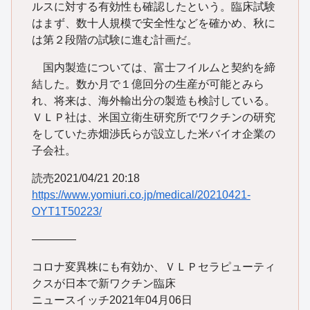
ルスに対する有効性も確認したという。臨床試験
はまず、数十人規模で安全性などを確かめ、秋に
は第２段階の試験に進む計画だ。
国内製造については、富士フイルムと契約を締
結した。数か月で１億回分の生産が可能とみら
れ、将来は、海外輸出分の製造も検討している。
ＶＬＰ社は、米国立衛生研究所でワクチンの研究
をしていた赤畑渉氏らが設立した米バイオ企業の
子会社。
読売2021/04/21 20:18
https://www.yomiuri.co.jp/medical/20210421-
OYT1T50223/
————
コロナ変異株にも有効か、ＶＬＰセラピューティ
クスが日本で新ワクチン臨床
ニュースイッチ2021年04月06日