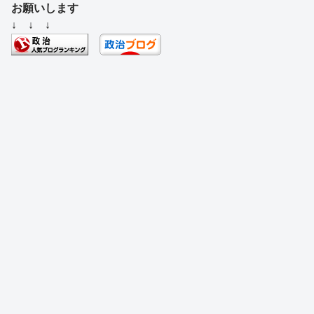
c
e
e
e
ss
e
お願いします
e
a
sk
e
n
↓ ↓ ↓
b
d
y
n
a
o
s
g
o
er
k