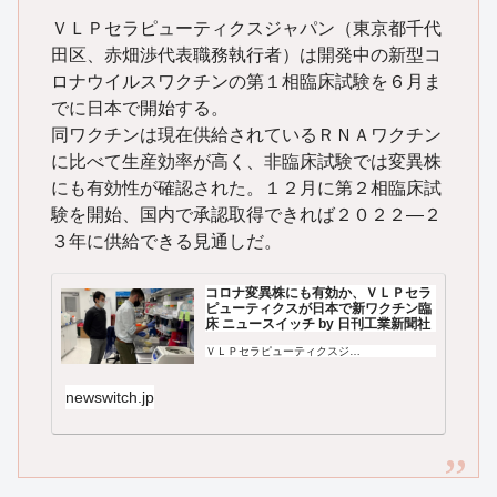
ＶＬＰセラピューティクスジャパン（東京都千代
田区、赤畑渉代表職務執行者）は開発中の新型コ
ロナウイルスワクチンの第１相臨床試験を６月ま
でに日本で開始する。
同ワクチンは現在供給されているＲＮＡワクチン
に比べて生産効率が高く、非臨床試験では変異株
にも有効性が確認された。１２月に第２相臨床試
験を開始、国内で承認取得できれば２０２２―２
３年に供給できる見通しだ。
コロナ変異株にも有効か、ＶＬＰセラ
ピューティクスが日本で新ワクチン臨
床 ニュースイッチ by 日刊工業新聞社
ＶＬＰセラピューティクスジ…
newswitch.jp