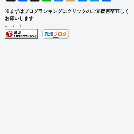
a
hr
n
u
ixi
e
at
有
※まずはブログランキングにクリックのご支援何卒宜しく
c
e
e
e
ss
e
お願いします
e
a
sk
e
n
↓ ↓ ↓
b
d
y
n
a
o
s
g
o
er
k