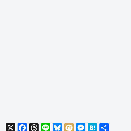
X
F
T
Li
Bl
M
M
H
共