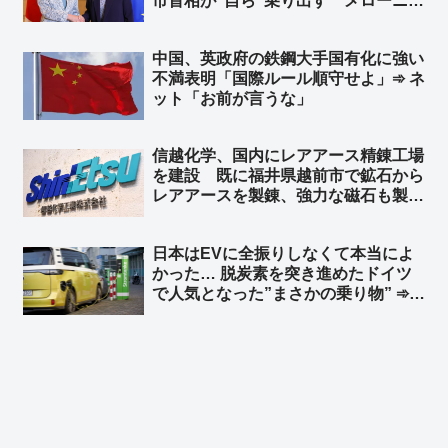
市首相が“自ら”乗り出す メローニ首
相に高市首相「両国の経済協力を象徴
するランドマークとなることを願う」
中国、英政府の鉄鋼大手国有化に強い
総延長は3,666メートル 総工費135
不満表明「国際ルール順守せよ」➾ ネ
億ユーロ（約2兆5,100億円）
ット「お前が言うな」
信越化学、国内にレアアース精錬工場
を建設 既に福井県越前市で鉱石から
レアアースを製錬、強力な磁石も製
造 中国への依存を減らし、国内の供
給体制を強化 ➾ ネット「素晴らしい
日本はEVに全振りしなくて本当によ
ね」
かった… 脱炭素を突き進めたドイツ
で人気となった”まさかの乗り物” ➾
ネット「地球温暖化も二酸化炭素犯人
説もSDGsもみんな環境詐欺です」