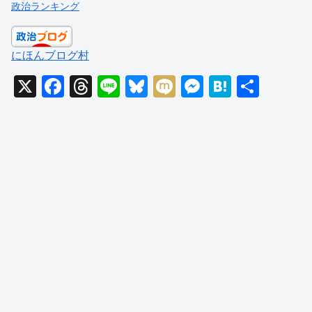
政治ランキング
にほんブログ村
X
F
T
Li
Bl
M
M
H
共
a
hr
n
u
ixi
e
at
有
c
e
e
e
ss
e
e
a
sk
e
n
b
d
y
n
a
o
s
g
o
er
k