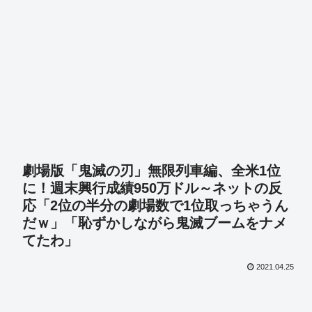
劇場版「鬼滅の刃」無限列車編、全米1位
に！週末興行成績950万ドル～ネットの反
応「2位の半分の劇場数で1位取っちゃうん
だｗ」「恥ずかしながら鬼滅ブームをナメ
てたわ」
2021.04.25