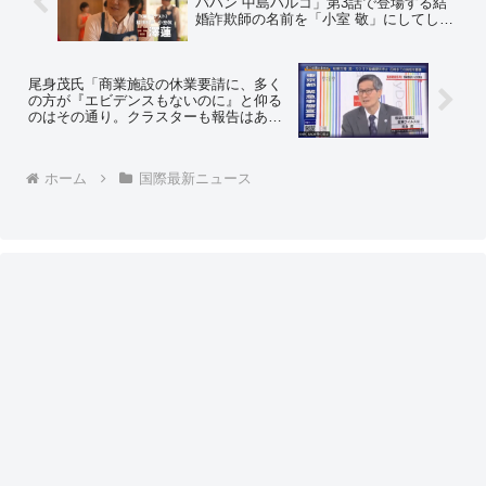
バハン 中島ハルコ」第3話で登場する結
婚詐欺師の名前を「小室 敬」にしてしま
うｗ～ネットの反応「流石にそれはやり
過ぎｗ」「ワロタｗ これは許す」「むし
ろ評価したい」
尾身茂氏「商業施設の休業要請に、多く
の方が『エビデンスもないのに』と仰る
のはその通り。クラスターも報告はある
が、頻発してはいない」～ネットの反応
「ほらね、実はみんなが進次郎なんだ
よ」
ホーム
国際最新ニュース