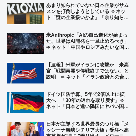
あまり知られていない日本企業がサム
スンを打倒しようとしている ➾ ネッ
ト「謎の企業扱いかよ」「余り知らな
い？ キオクシア＝東芝の半導体部門
からだぜ？」
米Anthropic「AIの自己進化が始まっ
た、世界はAI開発を一旦止めるべき」
➾ ネット「中国やロシアみたいな国が
ある限り無理だな」「映画化まったな
し！」
【速報】米軍がイランに攻撃か 米高
官「戦闘再開や停戦終了ではない」と
説明 ➾ ネット「イラン政府との合意
は守られているが、イラン革命防衛隊
は別ということか」
ドイツ国防予算、5年で2倍以上に拡
大へ 「30年の遅れを取り戻す」➾
ネット「日本と違い隣国にヤバい国が
無くてもこうだからな」
日本が主導する世界最長のつり橋「メ
ッシーナ海峡シチリア大橋」受注へ高