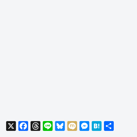
X
F
T
Li
Bl
M
M
H
共
a
hr
n
u
ixi
e
at
有