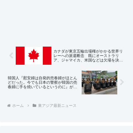
カナダが東京五輪出場権がかかる世界リ
レーへの派遣断念 既にオーストラリ
ア、ジャマイカ、米国などは欠場を決定
～ネットの反応「東京五輪不参加の空気
が出来つつあるな…」「日中韓だけの寂
しい五輪になりそう」
韓国人『慰安婦は自発的売春婦がほとん
どだった。今でも日本の警察が韓国の売
春婦に手を焼いているというのに』が、
韓国ネット掲示板で話題に ～韓国ネッ
トの反応「ほとんどではなく、100%だ」
「俺は慰安婦が被害者という言葉は絶対
に信じない」
ホーム
東アジア最新ニュース