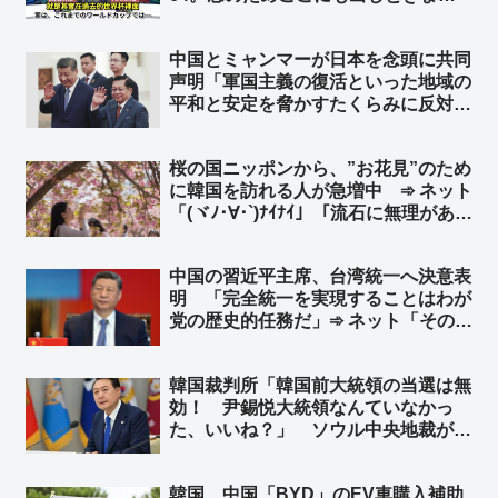
ょう。はい、64、64、64ですよ」➾
ネット「ちなみに64のパネルを動か
中国とミャンマーが日本を念頭に共同
してるのは、ぼかしモザイク対策の為
声明「軍国主義の復活といった地域の
ですw」
平和と安定を脅かすたくらみに反対す
る」 ➾ ネット「軍国主義の軍事政権
同士がどんなギャグだよw」「ビルマ
桜の国ニッポンから、”お花見”のため
のたわごと」
に韓国を訪れる人が急増中 ➾ ネット
「(ヾﾉ･∀･`)ﾅｲﾅｲ」「流石に無理があ
る… 嘘をつくのもほどほどに」
中国の習近平主席、台湾統一へ決意表
明 「完全統一を実現することはわが
党の歴史的任務だ」➾ ネット「そのた
めの民族団結法か」
韓国裁判所「韓国前大統領の当選は無
効！ 尹錫悦大統領なんていなかっ
た、いいね？」 ソウル中央地裁がユ
ン前大統領の当選無効判決 ➾ ネット
「こんな国と歴史認識なんて共有でき
韓国、中国「BYD」のEV車購入補助
ねーーよｗｗｗ」