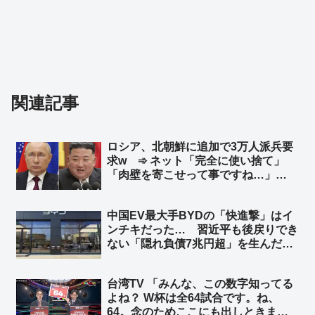
関連記事
ロシア、北朝鮮に追加で3万人派兵要
求w ➾ ネット「完全に使い捨て」
「肉壁を寄こせって事ですね…」
「『人命が消耗品』の国はやる事が容
赦ないね💧」
中国EV最大手BYDの「快進撃」はイ
ンチキだった… 習近平も後戻りでき
ない「隠れ負債7兆円超」を生んだ中
国EV産業の末路 ➾ ネット「ニート
だけど知ってた」
台湾TV 「みんな、この数字知ってる
よね？ W杯は全64試合です。ね、
64。念のためここにも出しときまし