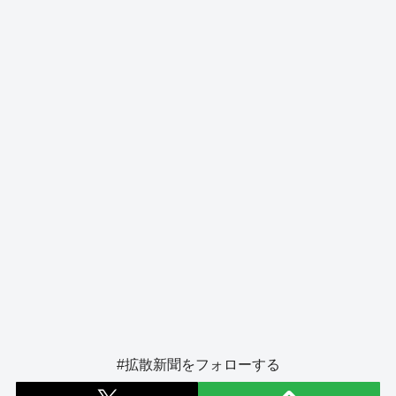
o
s
g
o
er
k
#拡散新聞をフォローする