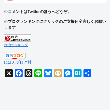
※コメントはTwitterのほうへどうぞ。
※ブログランキングにクリックのご支援何卒宜しくお願い
します
政治ランキング
にほんブログ村
X
F
T
Li
Bl
M
M
H
共
a
hr
n
u
ixi
e
at
有
c
e
e
e
ss
e
e
a
sk
e
n
b
d
y
n
a