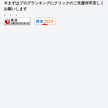
※まずはブログランキングにクリックのご支援何卒宜しく
c
e
e
e
ss
e
お願いします
e
a
sk
e
n
↓ ↓ ↓
b
d
y
n
a
o
s
g
o
er
k