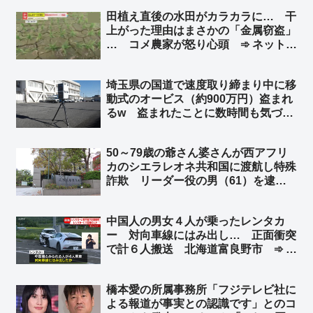
禁止にした方がいいだろ」
田植え直後の水田がカラカラに… 干
上がった理由はまさかの「金属窃盗」
… コメ農家が怒り心頭 ➾ ネット
「日本政府、日本国民はいつまで我慢
すればいいのかね」
埼玉県の国道で速度取り締まり中に移
動式のオービス（約900万円）盗まれ
るw 盗まれたことに数時間も気づか
ずw ➾ ネット「埼玉県と埼玉県警なら
驚かない」「室外機、給湯器が盗まれ
50～79歳の爺さん婆さんが西アフリ
ないよう注意呼びかけの埼玉県警がこ
カのシエラレオネ共和国に渡航し特殊
れw」
詐欺 リーダー役の男（61）を逮
捕 兵庫県警 ➾ ネット「79歳で西
アフリカから詐欺電話かけるって壮絶
中国人の男女４人が乗ったレンタカ
な人生だな」
ー 対向車線にはみ出し… 正面衝突
で計６人搬送 北海道富良野市 ➾ ネ
ット「今度北海道に車で行くけど嫌だ
なぁ」
橋本愛の所属事務所「フジテレビ社に
よる報道が事実との認識です」とのコ