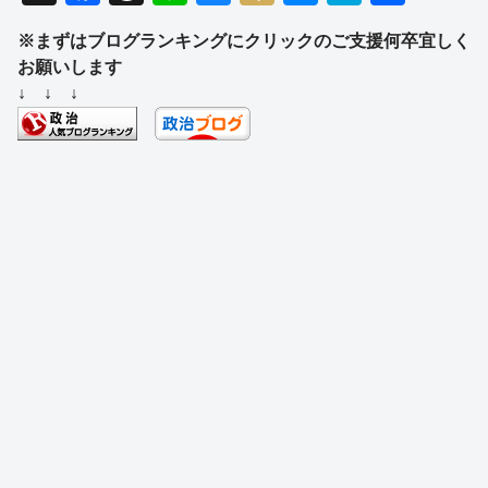
a
hr
n
u
ixi
e
at
有
※まずはブログランキングにクリックのご支援何卒宜しく
c
e
e
e
ss
e
お願いします
e
a
sk
e
n
↓ ↓ ↓
b
d
y
n
a
o
s
g
o
er
k