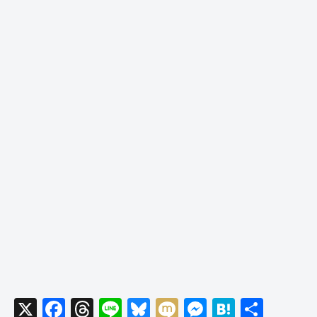
X
F
T
Li
Bl
M
M
H
共