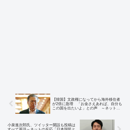
【韓国】文政権になってから海外移住者
が2倍に急増 「お金さえあれば、自分も
この国を出たいよ」との声 ～ネットの
反応「日本への移住者が４９０％増だ
と！」「民主主義先進国だと日本のサヨ
クのあこがれの国からなぜ逃げる？」
小泉進次郎氏、ツイッター開設も投稿は
すべて英語～ネットの反応「日本国民と