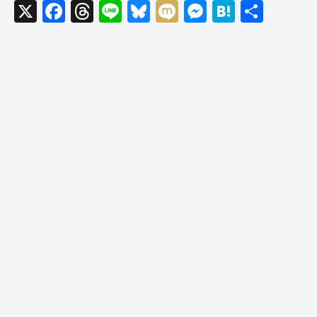
X
F
T
Li
Bl
M
M
H
共
a
hr
n
u
ixi
e
at
有
c
e
e
e
ss
e
e
a
sk
e
n
b
d
y
n
a
o
s
g
o
er
k