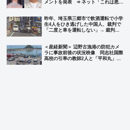
メントを発表 ➾ ネット「これは悪手
だな… フジが後に『間違ってた』っ
て公表したらどうする？」
昨年、埼玉県三郷市で飲酒運転で小学
生4人をひき逃げした中国人、裁判で
「二度と車を運転しない」→ 裁判所
「よしっ！反省している！」執行猶予
判決 → 半年後… 無免許運転で逮捕 ➾
＜産経新聞＞ 辺野古漁港の防犯カメ
ネット「どんだけ性善説だよ… 頭の
ラに事故前後の状況映像 同志社国際
中タンポポが詰まってるんか」
高校の引率の教師2人と「平和丸」の
船長、生徒らの安否確認せず ➾ ネッ
ト「新しい情報出れば出るほど、『平
和』だの『人権』だの言ってる連中こ
そ命を粗末に扱うのが良くわかる」