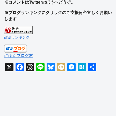
※コメントはTwitterのほうへどうぞ。
※ブログランキングにクリックのご支援何卒宜しくお願い
します
政治ランキング
にほんブログ村
X
F
T
Li
Bl
M
M
H
共
a
hr
n
u
ixi
e
at
有
c
e
e
e
ss
e
e
a
sk
e
n
b
d
y
n
a
o
s
g