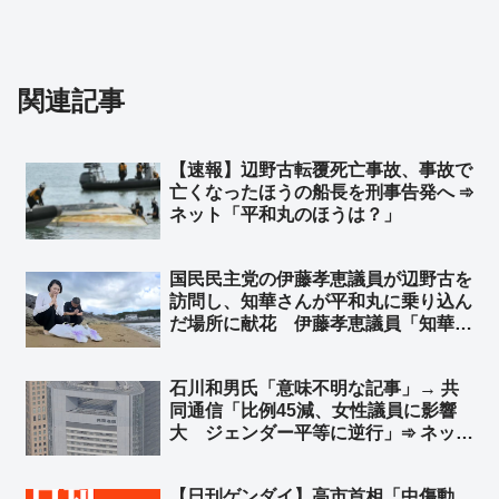
関連記事
【速報】辺野古転覆死亡事故、事故で
亡くなったほうの船長を刑事告発へ ➾
ネット「平和丸のほうは？」
国民民主党の伊藤孝恵議員が辺野古を
訪問し、知華さんが平和丸に乗り込ん
だ場所に献花 伊藤孝恵議員「知華さ
んから預かった宿題。必ずやり遂げま
す」➾ ネット「知華さんのために、ご
石川和男氏「意味不明な記事」→ 共
遺族のために、これからの子供たちの
同通信「比例45減、女性議員に影響
ためによろしくお願いします」
大 ジェンダー平等に逆行」➾ ネット
「選挙で決まることにジェンダー平等
とかww 馬鹿すぎて笑えるww」「女
【日刊ゲンダイ】高市首相「中傷動