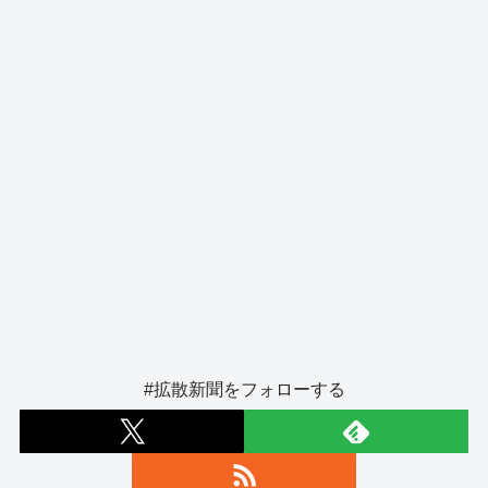
o
er
k
#拡散新聞をフォローする