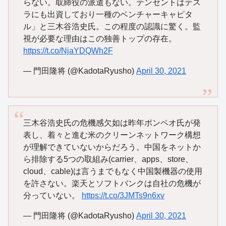
らない。取締役の派遣もない。テンセントはテス
ラにも出資しており一種のベンチャーキャピタ
ル」と三木谷浩史氏。この程度の認識に驚く。監
視が必要な理由はこの独善トップの存在。
https://t.co/NjaYDQWh2F
— 門田隆将 (@KadotaRyusho)
April 30, 2021
三木谷浩史氏の危機感欠如は昨年ポンペオ氏が発
表し、着々と進む米のクリーンネットワーク構想
が理解できていないからだろう。中国をネットか
ら排除する5つの取組み(carrier、apps、store、
cloud、cable)は言うまでもなく中国製機器の使用
を許さない。楽天とソフトバンクは自社の危機が
分っていない。
https://t.co/3JMTs9n6xv
— 門田隆将 (@KadotaRyusho)
April 30, 2021