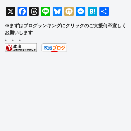
X
F
T
Li
Bl
M
M
H
共
a
hr
n
u
ixi
e
at
有
※まずはブログランキングにクリックのご支援何卒宜しく
c
e
e
e
ss
e
お願いします
e
a
sk
e
n
↓ ↓ ↓
b
d
y
n
a
o
s
g
o
er
k