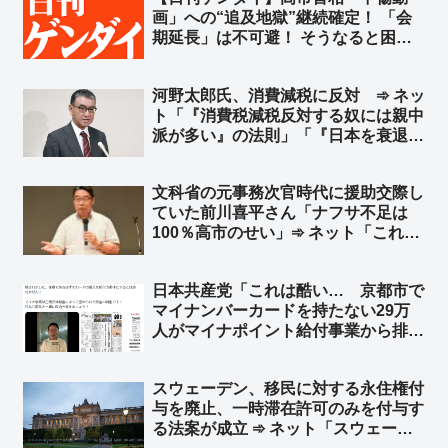
性の常勤役員が一人もいない共同通信
画」への“追及地獄”継続確定！ 「会
が何だって？」
期延長」は不可避！ そうなると困る
のは高市首相だ！ 会期延長で中傷動
画の追及を受ける機会が確実に増え
河野太郎氏、消費減税に反対 ➾ ネッ
る！さあどうする？➾ ネット「捏造が
ト「『消費税減税反対する奴には親中
バレて文春も松井も逃亡してるのにま
派が多い』の法則」「『日本を衰退さ
だやるのかよｗ」
せるには消費税が一番効く！』という
ことを中国はよく知っている」
文科省の元事務次官時代に援助交際し
ていた前川喜平さん「ナフサ不足は
100％高市のせい」➾ ネット「これに
賛同するオツムがアレな人が一定数い
るという恐ろしさ」「ナフサは足りて
日本共産党「これは酷い… 京都市で
るよ？ 相場が急落してるらしいぞ、
マイナンバーカードを持たない29万
知らないの？w」
人がマイナポイント給付事業から排除
された」➾ ネット「ガソリン車買って
ＥＶ補助金もらえないって言ってる奴
スウェーデン、移民に対する永住権付
と同レベル」「Ｔポイントカード持っ
与を廃止、一時滞在許可のみを付与す
てないけどＴポイントくださいｗｗ」
る法案が成立 ➾ ネット「スウェーデ