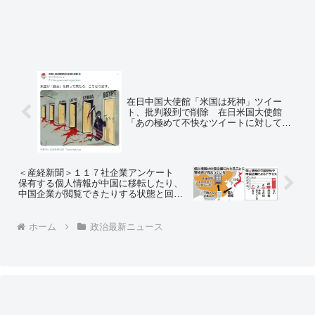
在日中国大使館「米国は死神」ツイー
ト、批判殺到で削除 在日米国大使館
「あの極めて不快なツイートに対して声
を上げてくださった日本の皆さまに感謝
いたします」と感謝のツイート =ネット
の反応「集団的自衛権発動」
＜産経新聞＞１１７社企業アンケート
保有する個人情報が中国に移転したり、
中国企業が閲覧できたりする状態と回答
が７社 ２１社が無回答～ネットの反応
「そこまで調べたんなら企業名書けよ」
ホーム
政治最新ニュース