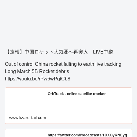
【速報】中国ロケット大気圏へ再突入 LIVE中継
Out of control China rocket falling to earth live tracking
Long March 5B Rocket debris
https://youtu.be/rPw6wPgtCb8
OrbTrack - online satellite tracker
www.lizard-tail.com
https://twitter.com/i/broadcasts/1DXGyRNEyg