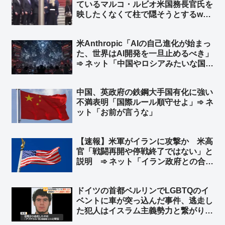
ているマルコ・ルビオ米国務長官氏を
映したくなくて柱で隠そうとするw
柱も合成の可能性w ➾ ネット「ルビオ
だけ会食時におかず一品減らされそう
米Anthropic「AIの自己進化が始まっ
w」
た、世界はAI開発を一旦止めるべき」
➾ ネット「中国やロシアみたいな国が
ある限り無理だな」「映画化まったな
し！」
中国、英政府の鉄鋼大手国有化に強い
不満表明「国際ルール順守せよ」➾ ネ
ット「お前が言うな」
【速報】米軍がイランに攻撃か 米高
官「戦闘再開や停戦終了ではない」と
説明 ➾ ネット「イラン政府との合意
は守られているが、イラン革命防衛隊
は別ということか」
ドイツの首都ベルリンでLGBTQのイ
ベントに車が突っ込んだ事件、逃走し
た犯人はイスラム主義勢力と繋がり
➾ ネット「左翼『差別主義者の右翼に