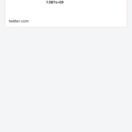
YJM?s=09
twitter.com