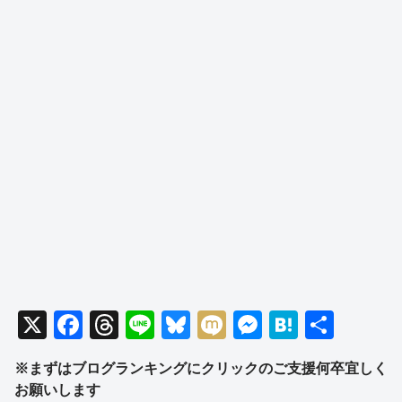
X
F
T
Li
Bl
M
M
H
共
a
hr
n
u
ixi
e
at
有
※まずはブログランキングにクリックのご支援何卒宜しく
c
e
e
e
ss
e
お願いします