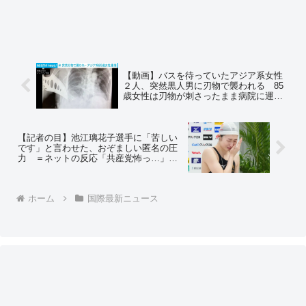
【動画】バスを待っていたアジア系女性
２人、突然黒人男に刃物で襲われる 85
歳女性は刃物が刺さったまま病院に運ば
れ、肺に穴が開く重傷 米・カリフォル
ニア州 ＝ネットの反応「東京で黒人差
別反対デモをやってた人達は、こういう
アジア人差別には興味ないんだよな」
【記者の目】池江璃花子選手に「苦しい
です」と言わせた、おぞましい匿名の圧
力 ＝ネットの反応「共産党怖っ…」
「朝日新聞系の日刊スポーツでこの記事
は褒めてやる」
ホーム
国際最新ニュース