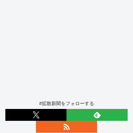
k
#拡散新聞をフォローする