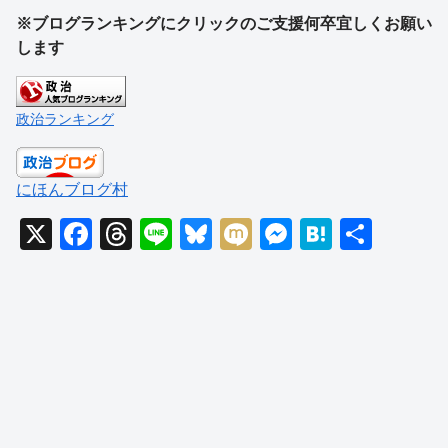
※ブログランキングにクリックのご支援何卒宜しくお願い
します
政治ランキング
にほんブログ村
X
F
T
Li
Bl
M
M
H
共
a
hr
n
u
ixi
e
at
有
c
e
e
e
ss
e
e
a
sk
e
n
b
d
y
n
a
o
s
g
o
er