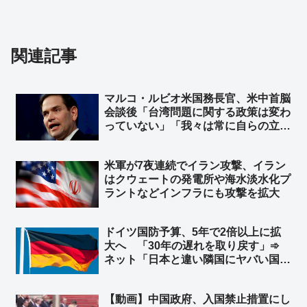
関連記事
マルコ・ルビオ米国務長官、米中首脳
会談後「台湾問題に関する政策は変わ
っていない」「我々は常に自らの立場
を明確にしている」と発言 台湾外交
部長が米国に謝意 ➾ ネット「日本の
米軍が7夜連続でイラン攻撃、イラン
マスゴミさんによると、米中会談で日
はクウェートの発電所や‌海水淡水化プ
本と台湾は梯子を外された設定なのに
ラントなどインフラにも攻撃を拡大
ｗ」
ドイツ国防予算、5年で2倍以上に拡
大へ 「30年の遅れを取り戻す」➾
ネット「日本と違い隣国にヤバい国が
無くてもこうだからな」
【動画】中国政府、入国禁止措置にし