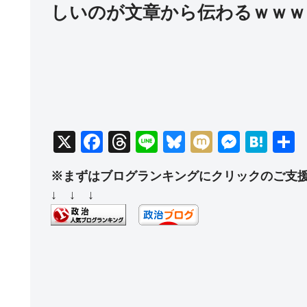
しいのが文章から伝わるｗｗｗ
X
F
T
Li
Bl
M
M
H
a
hr
n
u
ixi
e
at
※まずはブログランキングにクリックのご支
c
e
e
e
ss
e
↓ ↓ ↓
e
a
sk
e
n
b
d
y
n
a
o
s
g
o
er
k