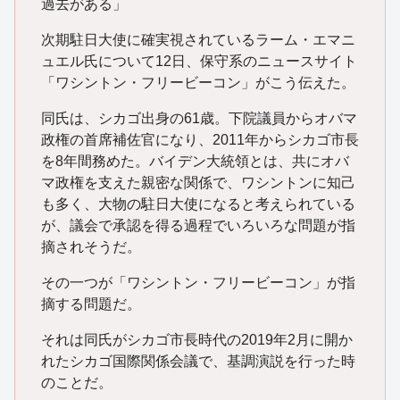
過去がある」
次期駐日大使に確実視されているラーム・エマニ
ュエル氏について12日、保守系のニュースサイト
「ワシントン・フリービーコン」がこう伝えた。
同氏は、シカゴ出身の61歳。下院議員からオバマ
政権の首席補佐官になり、2011年からシカゴ市長
を8年間務めた。バイデン大統領とは、共にオバ
マ政権を支えた親密な関係で、ワシントンに知己
も多く、大物の駐日大使になると考えられている
が、議会で承認を得る過程でいろいろな問題が指
摘されそうだ。
その一つが「ワシントン・フリービーコン」が指
摘する問題だ。
それは同氏がシカゴ市長時代の2019年2月に開か
れたシカゴ国際関係会議で、基調演説を行った時
のことだ。