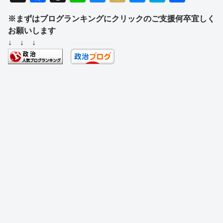
a
hr
n
u
ixi
e
at
有
※まずはブログランキングにクリックのご支援何卒宜しく
c
e
e
e
ss
e
お願いします
e
a
sk
e
n
↓ ↓ ↓
b
d
y
n
a
o
s
g
o
er
k