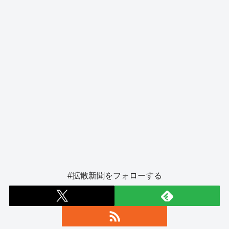
k
#拡散新聞をフォローする