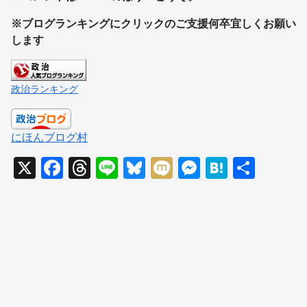
※ブログランキングにクリックのご支援何卒宜しくお願い
します
政治ランキング
にほんブログ村
X
F
T
Li
Bl
M
M
H
共
a
hr
n
u
ixi
e
at
有
c
e
e
e
ss
e
e
a
sk
e
n
b
d
y
n
a
o
s
g
o
er