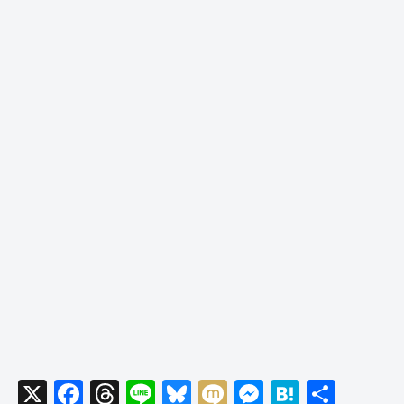
X
F
T
Li
Bl
M
M
H
共