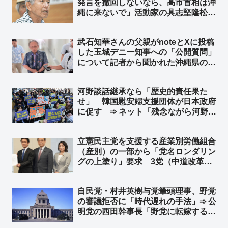
発言を撤回しないなら、高市首相は沖
ばかり取材するだろうけど」
縄に来ないで」活動家の具志堅隆松氏
が「慰霊の日」を前に国会で訴え ➾
ネット「おまえは何様？」「アンタの
武石知華さんの父親がnoteとXに投稿
ためには行かないから安心してね♪」
した玉城デニー知事への「公開質問」
について記者から聞かれた沖縄県の玉
城デニー知事「見ていないが、質問が
あるとは聞いた」➾ ネット「いや、見
河野談話継承なら「歴史的責任果た
ろよ」「県議会で安和桟橋の事故時の
せ」 韓国慰安婦支援団体が日本政府
動画を観ないのと同じ事をやってる」
に促す ➾ ネット「残念ながら河野談
話は継承してないんだわｗ 安倍政権
で上書きされたんだわｗ」
立憲民主党を支援する産業別労働組合
（産別）の一部から「党名ロンダリン
グの上塗り」要求 3党（中道改革連
合・公明・立憲民主党）による「新
党」結成を求める声 ➾ ネット「その
自民党・村井英樹与党筆頭理事、野党
新党が中道改革連合だったんちゃうん
の審議拒否に「時代遅れの手法」➾ 公
かとｗ」
明党の西田幹事長「野党に転嫁するの
か！」と批判 ➾ ネット「参政党や国