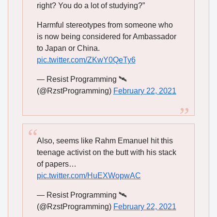
right? You do a lot of studying?”
Harmful stereotypes from someone who
is now being considered for Ambassador
to Japan or China.
pic.twitter.com/ZKwY0QeTy6
— Resist Programming 🛰
(@RzstProgramming)
February 22, 2021
Also, seems like Rahm Emanuel hit this
teenage activist on the butt with his stack
of papers…
pic.twitter.com/HuEXWopwAC
— Resist Programming 🛰
(@RzstProgramming)
February 22, 2021