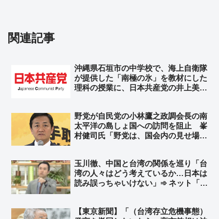
関連記事
沖縄県石垣市の中学校で、海上自衛隊
が提供した「南極の氷」を教材にした
理科の授業に、日本共産党の井上美智
子市議がイチャモン「教育現場で自衛
隊の広報が許されるのか」➾ ネット
野党が自民党の小林鷹之政調会長の南
「じゃあ共産党が船出して南極の氷を
太平洋の島しょ国への訪問を阻止 峯
取ってこい！」
村健司氏「野党は、国会内の見せ場を
国益より優先していると言わざるを得
ない」 門田隆将氏「特に国民民主党
玉川徹、中国と台湾の関係を巡り「台
への失望は計り知れない」
湾の人々はどう考えているか…日本は
読み誤っちゃいけない」➾ ネット「日
本人がどう考えてるのか、いつも読み
誤りまくってる玉川さんが？w」「じ
【東京新聞】「（台湾存立危機事態）
ゃあ台湾に取材に行けよ、まあ外省人