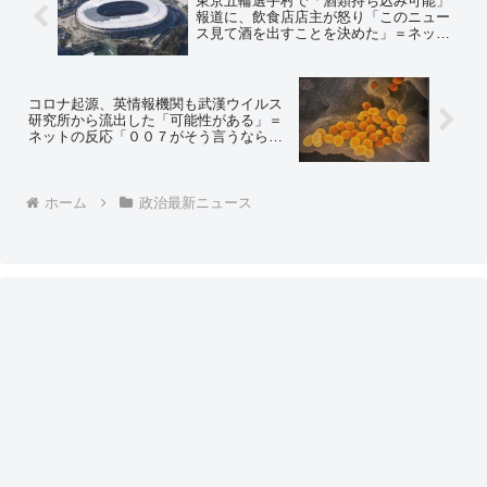
東京五輪選手村で「酒類持ち込み可能」
報道に、飲食店店主が怒り「このニュー
ス見て酒を出すことを決めた」＝ネット
の反応「今だって宿泊先のホテルの部屋
で酒飲みできるだろ」「酒だせばいいじ
ゃないか」「五輪は2か月後だから、2か
月後から出せ」
コロナ起源、英情報機関も武漢ウイルス
研究所から流出した「可能性がある」＝
ネットの反応「００７がそう言うなら間
違いない」
ホーム
政治最新ニュース