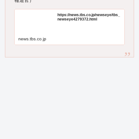
報道官）
https://news.tbs.co.jp/newseye/tbs_
newseye4279372.html
news.tbs.co.jp