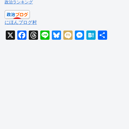
政治ランキング
にほんブログ村
X
F
T
Li
Bl
M
M
H
共
a
hr
n
u
ixi
e
at
有
c
e
e
e
ss
e
e
a
sk
e
n
b
d
y
n
a
o
s
g
o
er
k