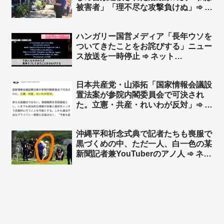
被害者」「理不尽な攻撃負けぬ」➾ ネ
ット「誰が見ても死亡した警備員さん
が被害者だろ」「こんな無茶苦茶なこ
ハンガリー国営メディア「長年ウソを
と言ってる集会の写真で玉城デニーの
ついてきたことをお詫びする」ニュー
旗が風でなびいてるねー」
ス放送を一時停止 ➾ ネット
「NHK『うちだけじゃなかったw』」
「日本のメディアは長年ついてきた
日本共産党・山添拓「国家情報会議設
『国の借金〇〇〇〇兆円、国民一人あ
置法案が参院内閣委員会で可決され
たり〇〇〇万円の借金』というウソを
た。立憲・共産・れいわが反対」➾ ネ
いつ謝罪するの？」
ット「立憲民主党と日本共産党とれい
わ新選組が反対したなら、それは日本
沖縄平和祈念式典で記者たちも喪服で
にとって良い法案」
黒づくめの中、ただ一人、白一色の某
新聞記者兼YouTuberのアノ人 ➾ ネッ
ト「TPOすらわからないから迷惑系ジ
ャーナリストなのですw」