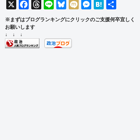
X
F
T
Li
Bl
M
M
H
共
a
hr
n
u
ixi
e
at
有
※まずはブログランキングにクリックのご支援何卒宜しく
c
e
e
e
ss
e
お願いします
e
a
sk
e
n
↓ ↓ ↓
b
d
y
n
a
o
s
g
o
er
k