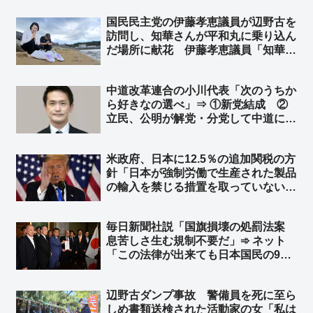
国民民主党の伊藤孝恵議員が辺野古を
訪問し、知華さんが平和丸に乗り込ん
だ場所に献花 伊藤孝恵議員「知華さ
んから預かった宿題。必ずやり遂げま
す」➾ ネット「知華さんのために、ご
中道改革連合の小川代表「次のうちか
遺族のために、これからの子供たちの
ら好きなの選べ」⇒ ①新党結成 ②
ためによろしくお願いします」
立民、公明が解党・分党して中道に合
流 ③立民、公明の参院議員が離党し
て中道に入党 ④3党が存続したまま
米政府、日本に12.5％の追加関税の方
国会での態度を一本化する ➾ ネット
針「日本が強制労働で生産された製品
「➄中道解党、立憲と公明に戻る」
の輸入を禁じる措置を取っていない」
として ➾ ネット「中国製の太陽光パ
ネルのことですね？」「中国製品の輸
毎日新聞社説「国旗損壊の処罰法案
入を止めればいいのかな？」
息苦しさ生む規制不要だ」➾ ネット
「この法律が出来ても日本国民の99%
は息苦しくないと思うぞ？ｗ」「息苦
しいなら求心を飲みなさい」
辺野古ダンプ事故 警備員を死に至ら
しめ書類送検された活動家の女「私は