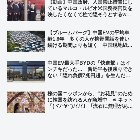
【動画】中国政府、入国禁止措置にし
ているマルコ・ルビオ米国務長官氏を
映したくなくて柱で隠そうとするw
柱も合成の可能性w ➾ ネット「ルビオ
だけ会食時におかず一品減らされそう
【ブルームバーグ】中国EVの平均車
w」
齢1.8年 多くの人が携帯電話を使い
続ける期間よりも短く 中国現地紙 ➾
ネット「使い捨てだなｗ」「環境に悪
すぎだろーーｗｗｗｗ」「これが中国
中国EV最大手BYDの「快進撃」はイ
EV車の販売台数が多くなった理由
ンチキだった… 習近平も後戻りでき
か」
ない「隠れ負債7兆円超」を生んだ中
国EV産業の末路 ➾ ネット「ニート
だけど知ってた」
桜の国ニッポンから、”お花見”のため
に韓国を訪れる人が急増中 ➾ ネット
「(ヾﾉ･∀･`)ﾅｲﾅｲ」「流石に無理があ
る… 嘘をつくのもほどほどに」