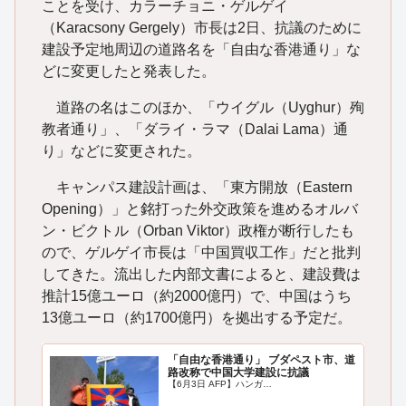
ことを受け、カラーチョニ・ゲルゲイ
（Karacsony Gergely）市長は2日、抗議のために
建設予定地周辺の道路名を「自由な香港通り」な
どに変更したと発表した。
道路の名はこのほか、「ウイグル（Uyghur）殉
教者通り」、「ダライ・ラマ（Dalai Lama）通
り」などに変更された。
キャンパス建設計画は、「東方開放（Eastern
Opening）」と銘打った外交政策を進めるオルバ
ン・ビクトル（Orban Viktor）政権が断行したも
ので、ゲルゲイ市長は「中国買収工作」だと批判
してきた。流出した内部文書によると、建設費は
推計15億ユーロ（約2000億円）で、中国はうち
13億ユーロ（約1700億円）を拠出する予定だ。
「自由な香港通り」 ブダペスト市、道
路改称で中国大学建設に抗議
【6月3日 AFP】ハンガ…