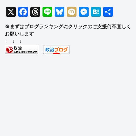
X
F
T
Li
Bl
M
M
H
共
a
hr
n
u
ixi
e
at
有
※まずはブログランキングにクリックのご支援何卒宜しく
c
e
e
e
ss
e
お願いします
e
a
sk
e
n
↓ ↓ ↓
b
d
y
n
a
o
s
g
o
er
k