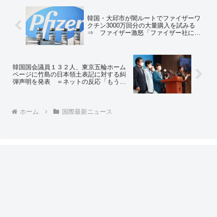
韓国・大邱市が闇ルートでファイザーワ
クチン3000万回分の大量購入を試みる
⇒ ファイザー激怒「ファイザー社にお
いて本物かどうかを確認中であり、結果
によっては法的措置」＝ネットの反応
「やっちまったなーｗ」「公共機関が薬
を裏ルートで入手するなよ… しかも偽
韓国国会議員１３２人、東京五輪ホーム
物」
ページに竹島の日本領土表記に対する糾
弾声明を発表 ＝ネットの反応「もうボ
イコットするしかないな！」「騒げば騒
ぐほど領土紛争地域が日韓間にあること
を世界にアピールｗ」
ホーム
国際最新ニュース