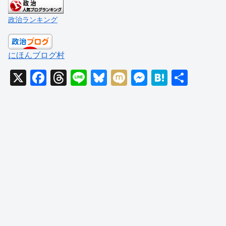
政治ランキング
にほんブログ村
X
F
T
Li
Bl
M
M
H
共
a
hr
n
u
ixi
e
at
有
c
e
e
e
ss
e
e
a
sk
e
n
b
d
y
n
a
o
s
g
o
er
k