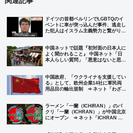
関連記事
ドイツの首都ベルリンでLGBTQのイ
ベントに車が突っ込んだ事件、逃走し
た犯人はイスラム主義勢力と繋がり
➾ ネット「左翼『差別主義者の右翼に
よる犯行だろ！』→ 『えっ？…イス
中国ネットで話題『初対面の日本人に
ラム…』→『……』←この展開だろ
よく聞かれること』 中国ネット「日
ww」
本人らしい質問」「悪意はないと思
う」 日本ネット「居座り続ける心算
かどうか確認してるだけだｗ」「『ぶ
中国政府、「ウクライナを支援してい
ぶ漬けでもどうどす？』って意味だよ
る」として、欧州企業14社に軍民両
ｗｗ」
用品目の輸出規制 ➾ ネット「わざわ
ざ日本の味方作ってくれるのかよｗ」
「セルフ包囲網構築しつつあるなｗ」
ラーメン「一蘭（ICHIRAN）」のパ
クリ「一蘭（ICHRAN）」が中国北京
にオープン ➾ ネット「ICHRAN ｗ
ｗｗｗｗｗ」「一蘭去ってまた一蘭」