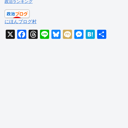
政治ランキング
にほんブログ村
X
F
T
Li
Bl
M
M
H
共
a
hr
n
u
ixi
e
at
有
c
e
e
e
ss
e
e
a
sk
e
n
b
d
y
n
a
o
s
g
o
er
k