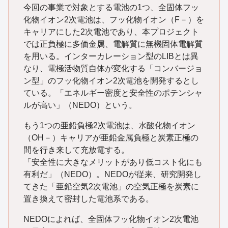
今回の事業で対象とする電池の1つ、全固体フッ
化物イオン2次電池は、フッ化物イオン（F－）を
キャリアにした2次電池であり、本プロジェクト
では正負極に多価金属、電解質に無機固体電解質
を用いる。インターカレーション型のLIBとは異
なり、電極活物質自体が変化する「コンバージョ
ン型」のフッ化物イオン2次電池を開発するとし
ている。「エネルギー密度と安全性のポテンシャ
ルが高い」（NEDO）という。
もう1つの亜鉛負極2次電池は、水酸化物イオン
（OH－）キャリアが亜鉛金属負極と炭素正極の
間を行き来して充放電する。
「安全性に大きなメリットがあり低コスト化にも
有利だ」（NEDO）。NEDOが従来、研究開発し
てきた「亜鉛空気2次電池」の空気正極を炭素に
置き換えて密封した電池系である。
NEDOによれば、全固体フッ化物イオン2次電池