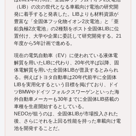
（LIB）の次の世代となる車載向け電池の研究開
発に着手すると発表した。LIBよりも材料資源が
豊富な「全固体フッ化物イオン2次電池」と「亜
鉛負極2次電池」の2種類をポスト全固体LIBに位
置付け、大学や企業に委託して研究開発する。21
年度から5年計画で進める。
現在の電気自動車（EV）に使われている液体電
解質を用いたLIBに代わり、20年代半ば以降、固
体電解質を用いた全固体LIBが普及するとみられ
る。例えばトヨタ自動車は20年代前半に全固体
LIBを実用化するという目標を掲げており、ドイ
ツBMWやドイツ フォルクスワーゲンといった海
外自動車メーカーも30年までに全固体LIB搭載の
車種を生産開始するとしている。
NEDOが狙うのは、全固体LIBが市場投入された
後、さらにそれを上回る性能を持った車載向け電
池を開発することだ。