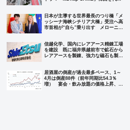
する人気俳優イ・ジュンギや台湾の人
気女優アリス・クー、香港からは人気
日本が主導する世界最長のつり橋「メ
ボーイズグループ起用 ➾ ネット「フ
ッシーナ海峡シチリア大橋」受注へ高
ジの凋落を象徴するようなキャスト
市首相が“自ら”乗り出す メローニ首
w」
相に高市首相「両国の経済協力を象徴
するランドマークとなることを願う」
信越化学、国内にレアアース精錬工場
総延長は3,666メートル 総工費135
を建設 既に福井県越前市で鉱石から
億ユーロ（約2兆5,100億円）
レアアースを製錬、強力な磁石も製
造 中国への依存を減らし、国内の供
給体制を強化 ➾ ネット「素晴らしい
居酒屋の倒産が過去最多ペース、1～
ね」
4月は倒産88件（前年同期比54.3％
増） 宴会・飲み放題の価格上昇、客
離れ誘発も ➾ ネット「4か月で全国
で88件って… 少なくね？」「居酒
屋乱立しすぎ マズい居酒屋チェーン
多すぎ」