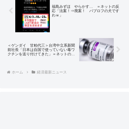
福島みずほ やらかす… ＝ネットの反
応「法案！⇒廃案！ パブロフの犬です
わｗ」
＜ゲンダイ 甘粕代三＞台湾中立系新聞
前社長「日本は自国で使っていない毒ワ
クチンを送り付けてきた」＝ネットの反
応「おそらくこの新聞社前社長は、甘粕
とやらの脳内にだけいる人物だろ」「毒
ワクチンなら承認しちゃダメだろｗ 文句
はＷＨＯか英国か台湾当局に言いなｗ」
ホーム
経済最新ニュース