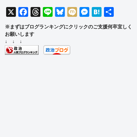
X
F
T
Li
Bl
M
M
H
共
a
hr
n
u
ixi
e
at
有
※まずはブログランキングにクリックのご支援何卒宜しく
c
e
e
e
ss
e
お願いします
e
a
sk
e
n
↓ ↓ ↓
b
d
y
n
a
o
s
g
o
er
k