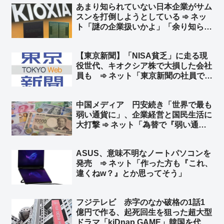
あまり知られていない日本企業がサム
スンを打倒しようとしている ➾ ネッ
ト「謎の企業扱いかよ」「余り知らな
い？ キオクシア＝東芝の半導体部門
からだぜ？」
【東京新聞】「NISA貧乏」に走る現
役世代、キオクシア株で大損した会社
員も ➾ ネット「東京新聞の社員で損
した奴がいるんだろうなww」「じゃ
あ今こそキオクシア買い時だろ」
中国メディア 円安続き「世界で最も
弱い通貨に」、企業経営と国民生活に
大打撃 ➾ ネット「為替で『弱い通
貨』と言ってる時点でバカ」「言って
ることが日本の左翼と同じだなw 要す
ASUS、意味不明なノートパソコンを
るに経済オンチ」
発売 ➾ ネット「作った方も『これ、
違くねw？』とか思ってそう」
フジテレビ 赤字のなか破格の1話1
億円で作る、起死回生を狙った超大型
ドラマ「kiDnap GAME」韓国を代表