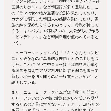
トック＝緑豆チヂミ）」「kimbap（キムパブ＝韓
国風のり巻き）」など韓国語が多く登場した。こ
のドラマは食べ物が重要な役割を果たしており、
カナダに移民した韓国人の感情を動かしたり、家
族の絆を深めたりするものとして、母親が持って
くる「キムパブ」や移民2世の主人公が1人で作る
「ビンデトック」など韓国料理が使われていると
いう。
ニューヨーク・タイムズは「『キムさんのコンビ
ニ』が静かなのに革命的な理由」との見出しをつ
けた。これについて中央日報は「韓国料理が単な
る韓国を越えてアジア料理に対する偏見を破って
新しい地平を切り開くのに一役買ったためだ」と
説明している。
また、ニューヨーク・タイムズは「数十年間にわ
たり、アジアの食べ物は放送において笑いを誘発
するための道具にすぎなかった」とし、1977年の
犯罪ドラマ「バーニー・ミラー」を例に挙げた。