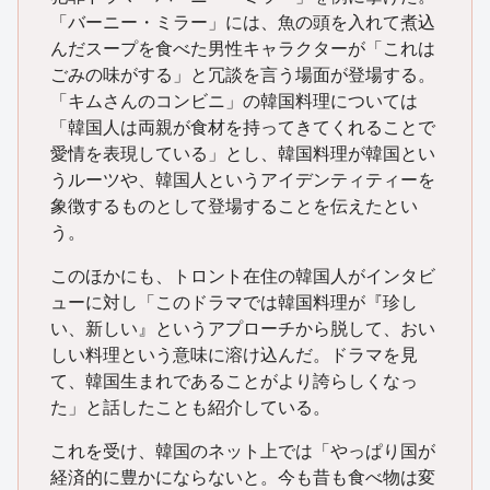
「バーニー・ミラー」には、魚の頭を入れて煮込
んだスープを食べた男性キャラクターが「これは
ごみの味がする」と冗談を言う場面が登場する。
「キムさんのコンビニ」の韓国料理については
「韓国人は両親が食材を持ってきてくれることで
愛情を表現している」とし、韓国料理が韓国とい
うルーツや、韓国人というアイデンティティーを
象徴するものとして登場することを伝えたとい
う。
このほかにも、トロント在住の韓国人がインタビ
ューに対し「このドラマでは韓国料理が『珍し
い、新しい』というアプローチから脱して、おい
しい料理という意味に溶け込んだ。ドラマを見
て、韓国生まれであることがより誇らしくなっ
た」と話したことも紹介している。
これを受け、韓国のネット上では「やっぱり国が
経済的に豊かにならないと。今も昔も食べ物は変