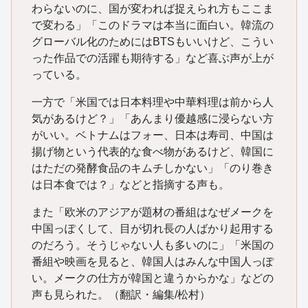
わらないのに、国が変われば捉えられ方もここま
で変わる」「このドラマは本当に面白い。韓流の
グローバル化のためにはBTSもいいけど、こうい
った作品での活躍も期待する」など喜ぶ声が上が
っている。
一方で「米国では日本料理や中華料理は前から人
気があるけど？」「あんまり優越感に浸らない方
がいい。ベトナムはフォー、日本は寿司、中国は
揚げ物という代表的な食べ物があるけど、韓国に
はただの発酵食品のキムチしかない」「のり巻き
は日本食では？」などと指摘する声も。
また「欧米のアジアが題材の番組はなぜメークを
中国っぽくして、目が切れ長の人ばかり起用する
のだろう。そうじゃない人も多いのに」「米国の
番組や映画を見ると、韓国人はみんな中国人っぽ
い。メークの仕方が韓国と違うからかな」などの
声も見られた。（翻訳・編集/松村）