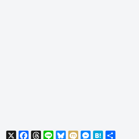
X
F
T
Li
Bl
M
M
H
共