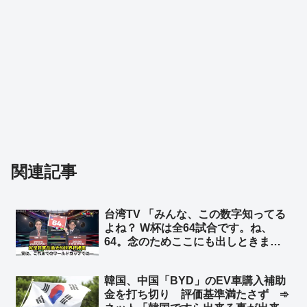
関連記事
台湾TV 「みんな、この数字知ってる
よね？ W杯は全64試合です。ね、
64。念のためここにも出しときまし
ょう。はい、64、64、64ですよ」➾
ネット「ちなみに64のパネルを動か
韓国、中国「BYD」のEV車購入補助
してるのは、ぼかしモザイク対策の為
金を打ち切り 評価基準満たさず ➾
ですw」