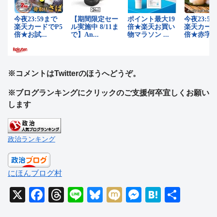
※コメントはTwitterのほうへどうぞ。
※ブログランキングにクリックのご支援何卒宜しくお願い
します
政治ランキング
にほんブログ村
X
F
T
Li
Bl
M
M
H
共
a
hr
n
u
ixi
e
at
有