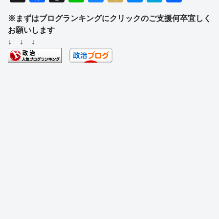
a
hr
n
u
ixi
e
at
有
※まずはブログランキングにクリックのご支援何卒宜しく
c
e
e
e
ss
e
お願いします
e
a
sk
e
n
↓ ↓ ↓
b
d
y
n
a
o
s
g
o
er
k