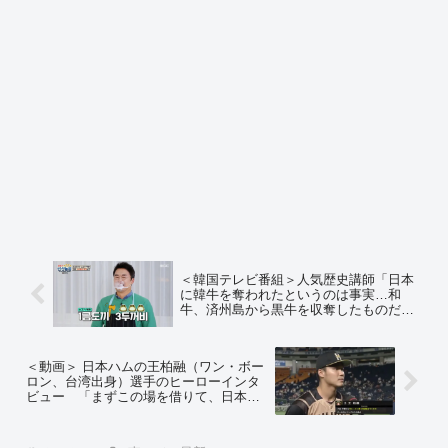
＜韓国テレビ番組＞人気歴史講師「日本
に韓牛を奪われたというのは事実…和
牛、済州島から黒牛を収奪したものだ」
＝ネットの反応「またいつものデタラメ
起源主張か」「韓国の場合、こういうの
が便所の落書きではなく、大手メディア
＜動画＞ 日本ハムの王柏融（ワン・ボー
で堂々と放送されるんだな」
ロン、台湾出身）選手のヒーローインタ
ビュー 「まずこの場を借りて、日本に
感謝しないといけないことがあります。
台湾にワクチンを提供してくれてありが
とうございます」＝ネットの反応「神様