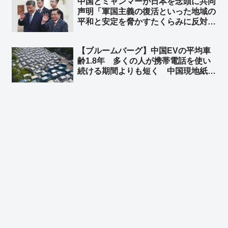
中国とミャンマーが日本を念頭に共同
ぶ漬けでもどうどす？』って意味だよ
声明「軍国主義の復活といった地域の
ｗｗ」
平和と安定を脅かすたくらみに反対す
る」 ➾ ネット「軍国主義の軍事政権
同士がどんなギャグだよw」「ビルマ
【ブルームバーグ】中国EVの平均車
のたわごと」
齢1.8年 多くの人が携帯電話を使い
続ける期間よりも短く 中国現地紙 ➾
ネット「使い捨てだなｗ」「環境に悪
すぎだろーーｗｗｗｗ」「これが中国
EV車の販売台数が多くなった理由
か」